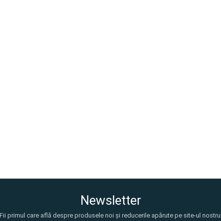
Newsletter
Fii primul care află despre produsele noi și reducerile apărute pe site-ul nostru