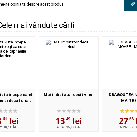
✎
une-ne opinia ta despre acest produs
ele mai vândute cărți
iata incepe cand
Mai imbatator decit vinul
DRAGOSTEA N
nu ai decat una de
MAITRE
le Giordano
8
lei
13
lei
27
,61
,49
,63
P:
38,10 lei
PRP:
19,00 lei
PRP:
37,0