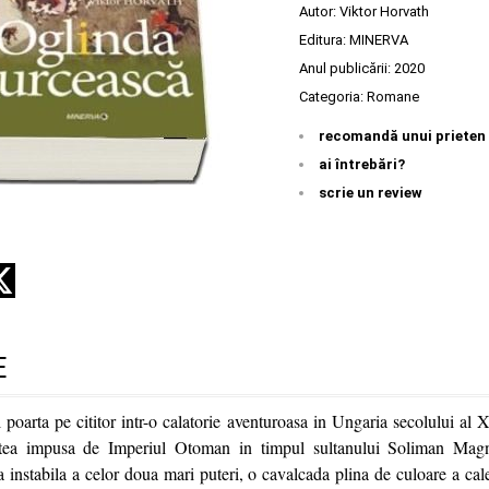
Autor:
Viktor Horvath
Editura:
MINERVA
Anul publicării:
2020
Categoria:
Romane
recomandă unui prieten
ai întrebări?
scrie un review
E
 poarta pe cititor intr-o calatorie aventuroasa in Ungaria secolului al 
atea impusa de Imperiul Otoman in timpul sultanului Soliman Magn
a instabila a celor doua mari puteri, o cavalcada plina de culoare a cal