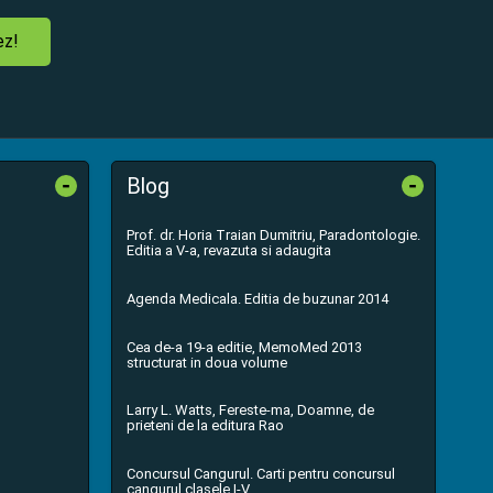
ez!
-
-
Blog
Prof. dr. Horia Traian Dumitriu, Paradontologie.
Editia a V-a, revazuta si adaugita
Agenda Medicala. Editia de buzunar 2014
Cea de-a 19-a editie, MemoMed 2013
structurat in doua volume
Larry L. Watts, Fereste-ma, Doamne, de
prieteni de la editura Rao
Concursul Cangurul. Carti pentru concursul
cangurul clasele I-V