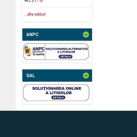
ALL [
-27%
]
...alte edituri
-
ANPC
-
SAL