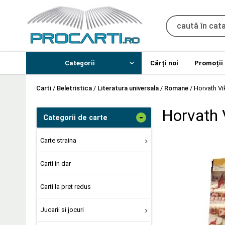
Categorii
Cărți noi
Promoții
Carti
/
Beletristica
/
Literatura universala
/
Romane
/
Horvath Vi
Horvath 
-
Categorii de carte
Carte straina
Carti in dar
Carti la pret redus
Jucarii si jocuri