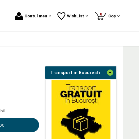
produse
0
Contul meu
WishList
Coș
-
Transport in Bucuresti
bil
toc