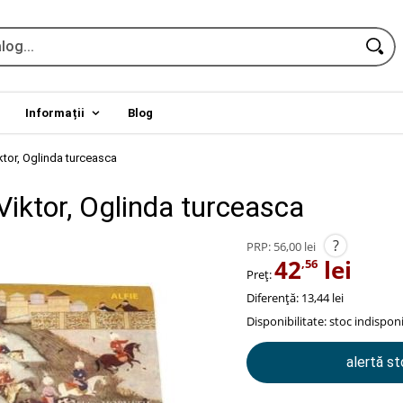
Informații
Blog
ktor, Oglinda turceasca
Viktor, Oglinda turceasca
?
PRP:
56,00 lei
42
lei
,56
Preț:
Diferență: 13,44 lei
Disponibilitate:
stoc indisponi
alertă s