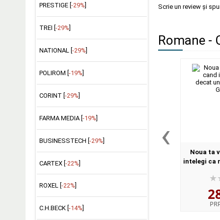
PRESTIGE [
-29%
]
Scrie un review și sp
TREI [
-29%
]
Romane - C
NATIONAL [
-29%
]
POLIROM [
-19%
]
CORINT [
-29%
]
FARMA MEDIA [
-19%
]
‹
BUSINESSTECH [
-29%
]
Noua ta v
intelegi ca 
CARTEX [
-22%
]
Raphael
ROXEL [
-22%
]
2
PR
C.H.BECK [
-14%
]