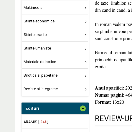
de taxe, limbilor, sc
Multimedia
din cand in cand, a i
Stiinte economice
In roman vedem pove
se plimba in voie pe
Stiinte exacte
sunt construite prim
Stiinte umaniste
Farmecul romanului 
prin ochii ocupantil
Materiale didactice
exotic.
Birotica si papetarie
Anul aparitiei:
202
Reviste si integrame
Numar pagini:
46
Format:
13x20
-
Edituri
REVIEW-UR
ARAMIS [
-24%
]