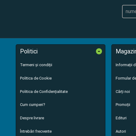
-
Politici
Magazi
Termeni și condiții
Informații 
Politica de Cookie
Formular de
Politica de Confidențialitate
Cărți noi
Cum cumperi?
Promoții
Despre livrare
Edituri
Întrebări frecvente
Autori