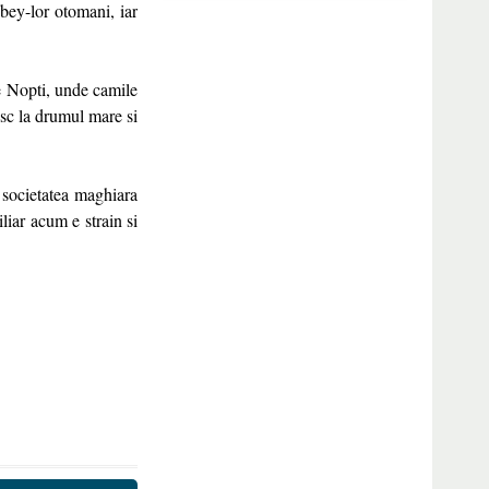
i bey-lor otomani, iar
e Nopti, unde camile
esc la drumul mare si
 societatea maghiara
liar acum e strain si