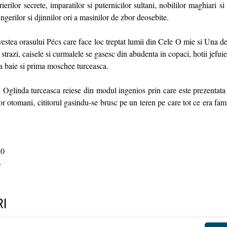
rierilor secrete, imparatilor si puternicilor sultani, nobililor maghiari s
ngerilor si djinnilor ori a masinilor de zbor deosebite.
stea orasului Pécs care face loc treptat lumii din Cele O mie si Una d
 strazi, caisele si curmalele se gasesc din abudenta in copaci, hotii jefui
a baie si prima moschee turceasca.
Oglinda turceasca reiese din modul ingenios prin care este prezentata
or otomani, cititorul gasindu-se brusc pe un teren pe care tot ce era fami
0
4
I