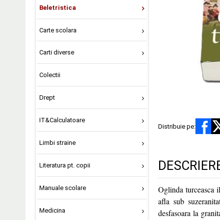
Beletristica
Carte scolara
Carti diverse
Colectii
Drept
IT&Calculatoare
Distribuie pe:
Limbi straine
DESCRIER
Literatura pt. copii
Manuale scolare
Oglinda turceasca il
afla sub suzeranit
Medicina
desfasoara la granit