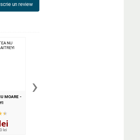
scrie un review
›
U MOARE -
Golful visurilor de Sherryl
Un pamant nou - Tr
YI
Woods
constiintei umane - E
IV-a (Eckhart Toll
lei
21
lei
37
lei
,28
,35
0 lei
PRP:
29,99 lei
PRP:
49,69 lei