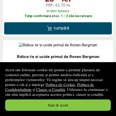
PRP:
43,70 lei
In stoc furnizor
Timp confirmare stoc: 1 - 2 zile lucratoare
cumpără
Ridica-te si ucide primul de Ronen Bergman
RAO GRUP EDITORIAL
- 2020
Acest site folosește cookie-uri pentru a permite plasarea de
55
lei
,37
comenzi online, precum și pentru analiza traficului și a
preferințelor vizitatorilor. Vă rugăm să alocați timpul necesar
PRP:
83,90 lei
pentru a citi și a înțelege
Politica de Cookie
,
Politica de
In stoc furnizor
Confidențialitate
și
Clauze și Condiții
. Utilizarea în continuare a
Timp confirmare stoc: 1 - 2 zile lucratoare
site-ului implică acceptarea acestor politici, clauze și condiții.
cumpără
Sunt de acord