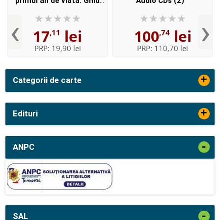
primul an de viata. Ghid
Audio CDs (2)
ilustrat pas cu pas pentru
‹
›
tinerii parinti
17
lei
100
lei
,11
,74
PRP:
19,90 lei
PRP:
110,70 lei
+
Categorii de carte
+
Edituri
-
ANPC
-
SAL