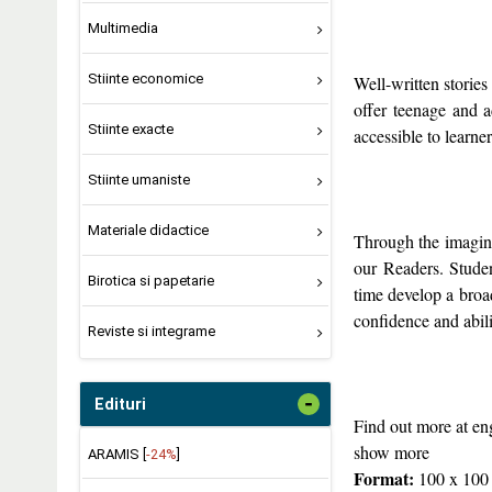
Multimedia
Stiinte economice
Well-written stories
offer teenage and a
Stiinte exacte
accessible to learners
Stiinte umaniste
Materiale didactice
Through the imagina
our Readers. Studen
Birotica si papetarie
time develop a broa
confidence and abili
Reviste si integrame
-
Edituri
Find out more at en
show more
ARAMIS [
-24%
]
Format:
100 x 100