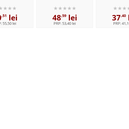
0
lei
48
lei
37
,51
,59
,40
P:
55,50 lei
PRP:
53,40 lei
PRP:
41,1