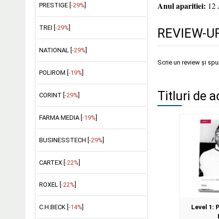
Anul aparitiei:
12 
PRESTIGE [
-29%
]
TREI [
-29%
]
REVIEW-UR
NATIONAL [
-29%
]
Scrie un review și sp
POLIROM [
-19%
]
Titluri de a
CORINT [
-29%
]
FARMA MEDIA [
-19%
]
BUSINESSTECH [
-29%
]
CARTEX [
-22%
]
ROXEL [
-22%
]
C.H.BECK [
-14%
]
Level 1: 