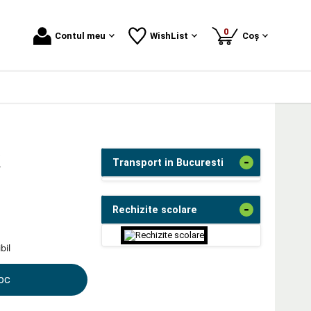
produse
0
Contul meu
WishList
Coș
k
-
Transport in Bucuresti
-
Rechizite scolare
bil
toc