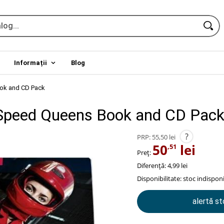
Informații
Blog
ook and CD Pack
 Speed Queens Book and CD Pac
?
PRP:
55,50 lei
50
lei
,51
Preț:
Diferență: 4,99 lei
Disponibilitate:
stoc indisponi
alertă s