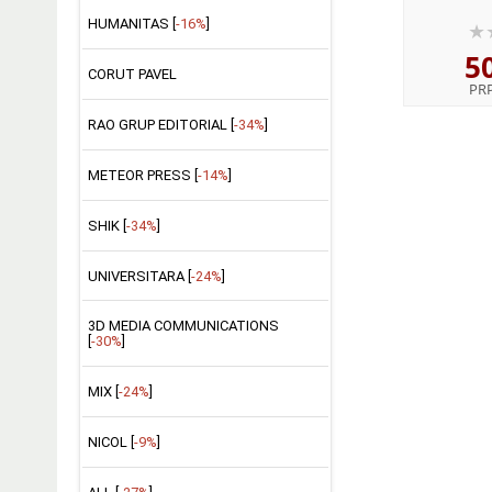
HUMANITAS [
-16%
]
5
CORUT PAVEL
PR
RAO GRUP EDITORIAL [
-34%
]
METEOR PRESS [
-14%
]
SHIK [
-34%
]
UNIVERSITARA [
-24%
]
3D MEDIA COMMUNICATIONS
[
-30%
]
MIX [
-24%
]
NICOL [
-9%
]