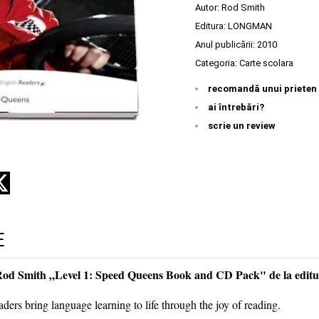
Autor:
Rod Smith
Editura:
LONGMAN
Anul publicării:
2010
Categoria:
Carte scolara
recomandă unui prieten
ai întrebări?
scrie un review
E
 Rod Smith „Level 1: Speed Queens Book and CD Pack" de la e
ers bring language learning to life through the joy of reading.