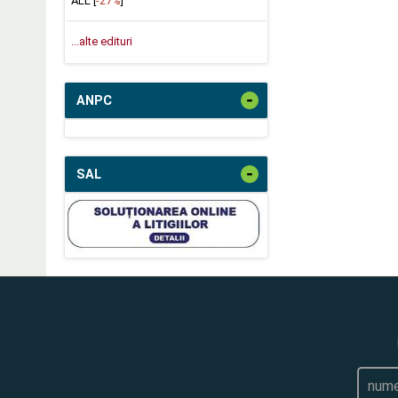
ALL [
-27%
]
...alte edituri
-
ANPC
-
SAL