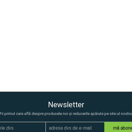
Newsletter
Fii primul care află despre produsele noi și reducerile apărute pe site-ul nostru
mă abon