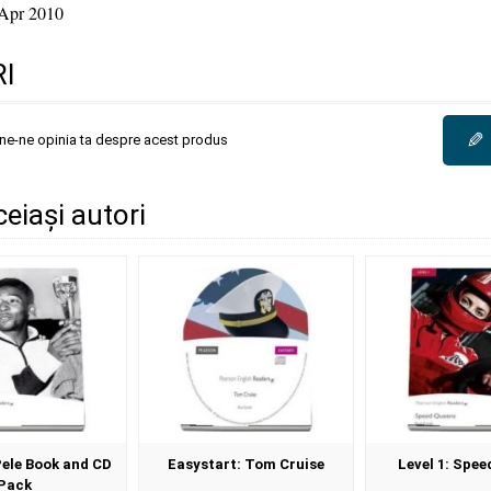
Apr 2010
I
✎
une-ne opinia ta despre acest produs
ceiași autori
Pele Book and CD
Easystart: Tom Cruise
Level 1: Spee
Pack