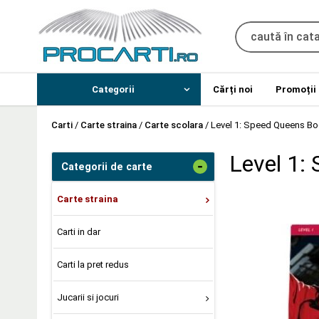
Categorii
Cărți noi
Promoții
Carti
/
Carte straina
/
Carte scolara
/
Level 1: Speed Queens B
Level 1:
-
Categorii de carte
Carte straina
Carti in dar
Carti la pret redus
Jucarii si jocuri