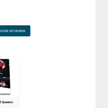
scrie un review
d Queens