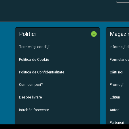
-
Politici
Magazi
Termeni și condiții
Informații 
Politica de Cookie
Formular de
Politica de Confidențialitate
Cărți noi
Cum cumperi?
Promoții
Despre livrare
Edituri
Întrebări frecvente
Autori
Parteneri