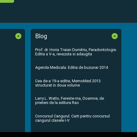
-
-
Blog
Prof. dr. Horia Traian Dumitriu, Paradontologie.
Editia a V-a, revazuta si adaugita
Agenda Medicala. Editia de buzunar 2014
Cea de-a 19-a editie, MemoMed 2013
structurat in doua volume
Larry L. Watts, Fereste-ma, Doamne, de
prieteni de la editura Rao
Concursul Cangurul. Carti pentru concursul
cangurul clasele I-V
...toate știrile