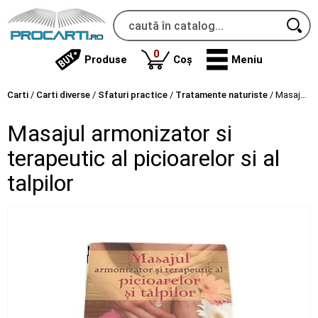
produse
0
Produse
Coș
Meniu
Carti
/
Carti diverse
/
Sfaturi practice
/
Tratamente naturiste
/
Masajul armonizator si terapeutic al picioarelor si al talpilor
Masajul armonizator si
terapeutic al picioarelor si al
talpilor