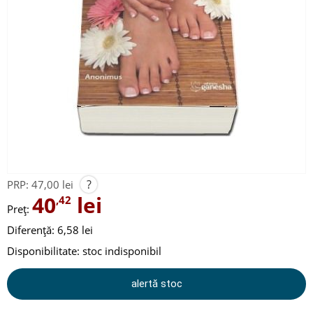
?
PRP:
47,00 lei
40
lei
,42
Preț:
Diferență: 6,58 lei
Disponibilitate:
stoc indisponibil
alertă stoc