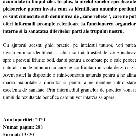
acumulate in timpul zilei. In plus, la nivelul zonelor specifice ale
picioarelor putem invata cum sa identificam anumite portiuni
ce sunt cunoscute sub denumirea de „zone reflexe”, care ne pot
oferi informatii prompte referitoare la functionarea organelor
interne si la sanatatea diferitelor parti ale trupului nostru.
Cu ajutorul acestui ghid practic, pe intelesul tuturor, veti putea
invata cum sa identificati si chiar sa tratati astfel de zone inclusiv
spre a preveni felurite boli, dar si pentru a combate pe o cale perfect
naturala micile tulburari cu care ne confruntam in viata de zi cu zi.
Avem astfel la dispozitie o mini-comoara naturala pentru a ne alina
marea majoritate a durerilor si pentru a ne mentine intr-o stare
excelenta de sanatate. Prin intermediul gramelor de practica vom fi
uimiti de rezultatele benefice care nu vor intarzia sa apara.
Anul aparitiei:
2020
Numar pagini:
288
Format:
13x20