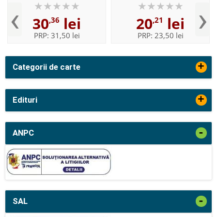
‹
›
30
lei
20
lei
,36
,21
PRP:
31,50 lei
PRP:
23,50 lei
+
Categorii de carte
+
Edituri
-
ANPC
-
SAL