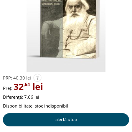
?
PRP:
40,30 lei
32
lei
,64
Preț:
Diferență: 7,66 lei
Disponibilitate:
stoc indisponibil
alertă stoc