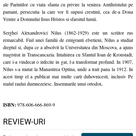
ale Parintilor cu viata sfanta cu privire la venirea Antihristului pe
pamant, persecutia la care vor fi supusi crestinii, cea de-a Doua
Venire a Domnului Iisus Hristos si sfarsitul lumii.
Serghei Alexandrovici Nilus (1862-1929) este un scriitor rus
remarcabil. Fiul unei familii de emigranti elvetieni, Nilus a studiat
dreptul si, dupa ce a absolvit la Universitatea din Moscova, a ajuns
magistrat in Transcaucazia. Intalnirea cu Sfantul Ioan de Kronstadt,
care i-a vindecat o infectie in gat, l-a transformat profund. In 1907,
Nilus s-a mutat la Manastirea Optina, unde a trait pana la 1912. In
acest timp el a publicat mai multe carti duhovnicesti, inclusiv Pe
malul raului dumnezeiesc. Insemnarile unui ortodox.
ISBN:
978-606-666-869-9
REVIEW-URI