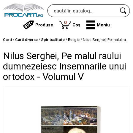
produse
0
Produse
Coș
Meniu
Carti
/
Carti diverse
/
Spiritualitate
/
Religie
/
Nilus Serghei, Pe malul raului dumnezeiesc Insemnarile unui ortodox - Volumul V
Nilus Serghei, Pe malul raului
dumnezeiesc Insemnarile unui
ortodox - Volumul V