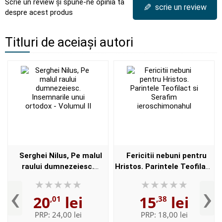
Scrie un review și spune-ne opinia ta
✎
scrie un review
despre acest produs
Titluri de aceiași autori
Serghei Nilus, Pe malul
Fericitii nebuni pentru
raului dumnezeiesc.
Hristos. Parintele Teofilact
Insemnarile unui ortodox -
si Serafim
‹
›
Volumul II
ieroschimonahul
20
lei
15
lei
,01
,38
PRP:
24,00 lei
PRP:
18,00 lei