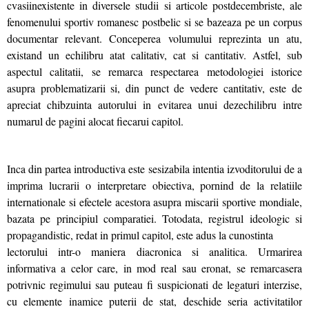
cvasiinexistente in diversele studii si articole postdecembriste, ale
fenomenului sportiv romanesc postbelic si se bazeaza pe un corpus
documentar relevant. Conceperea volumului reprezinta un atu,
existand un echilibru atat calitativ, cat si cantitativ. Astfel, sub
aspectul calitatii, se remarca respectarea metodologiei istorice
asupra problematizarii si, din punct de vedere cantitativ, este de
apreciat chibzuinta autorului in evitarea unui dezechilibru intre
numarul de pagini alocat fiecarui capitol.
Inca din partea introductiva este sesizabila intentia izvoditorului de a
imprima lucrarii o interpretare obiectiva, pornind de la relatiile
internationale si efectele acestora asupra miscarii sportive mondiale,
bazata pe principiul comparatiei. Totodata, registrul ideologic si
propagandistic, redat in primul capitol, este adus la cunostinta
lectorului intr-o maniera diacronica si analitica. Urmarirea
informativa a celor care, in mod real sau eronat, se remarcasera
potrivnic regimului sau puteau fi suspicionati de legaturi interzise,
cu elemente inamice puterii de stat, deschide seria activitatilor