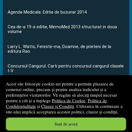
Agenda Medicala. Editia de buzunar 2014
Cea de-a 19-a editie, MemoMed 2013 structurat in doua
volume
Larry L. Watts, Fereste-ma, Doamne, de prieteni de la
editura Rao
Concursul Cangurul. Carti pentru concursul cangurul clasele
I-V
Acest site folosește cookie-uri pentru a permite plasarea de
...toate știrile
comenzi online, precum și pentru analiza traficului și a
preferințelor vizitatorilor. Vă rugăm să alocați timpul necesar
pentru a citi și a înțelege
Politica de Cookie
,
Politica de
© 2008 - 2026
S.C. M.G. Net Distribution S.R.L.
Confidențialitate
și
Clauze și Condiții
. Utilizarea în continuare a
site-ului implică acceptarea acestor politici, clauze și condiții.
Magazin online
creat de
Vital Soft
Sunt de acord
Created in 0.0548 sec