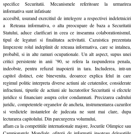
specifice Securitatii. Mecanismele referitoare la urmarirea
informativa sunt infatisate
accesibil, usurand exercitiul de intelegere a respectivei indeletniciri
a Reteaua informativa, o alta preocupare de baza a Securitatii
Statului, aduce clarificari in ceea ce inseamna colaborationismul,
tipul de legaturi si finalitatea activitatii. Cazuistica prezentata
limpezeste rolul indeplinit de reteaua informativa, care se intalnea,
probabil, si in alte ramuri ocupationale. Un alt aspect, supus unei
critici persistente in anii ’90, se refera la raspunderea penala,
indeobste, pentru refuzul inapoierii in tara. Includerea, intr-un
capitol distinct, este binevenita, deoarece explica felul in care
regimul politic interpreta diverse actiuni ale cetatenilor, considerate
infractiuni, tipurile de actiuni ale lucratorilor Securitatii si efectele
juridice si financiare asupra celor condamnati. Precizarea cadrului
juridic, competentele organelor de ancheta, instrumentarea cazurilor
si verdictele instantelor de judecata ne sunt mai clare, dupa
lecturarea capitolului. Din parcurgerea volumului,
aflam ca la competitiile internationale majore, Jocurile Olimpice sau
Campionatele Mondiale, ofiterii de informatii insoteau delegatiile