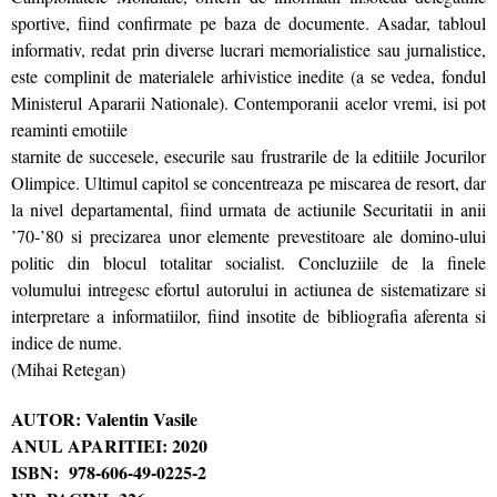
sportive, fiind confirmate pe baza de documente. Asadar, tabloul
informativ, redat prin diverse lucrari memorialistice sau jurnalistice,
este complinit de materialele arhivistice inedite (a se vedea, fondul
Ministerul Apararii Nationale). Contemporanii acelor vremi, isi pot
reaminti emotiile
starnite de succesele, esecurile sau frustrarile de la editiile Jocurilor
Olimpice. Ultimul capitol se concentreaza pe miscarea de resort, dar
la nivel departamental, fiind urmata de actiunile Securitatii in anii
’70-’80 si precizarea unor elemente prevestitoare ale domino-ului
politic din blocul totalitar socialist. Concluziile de la finele
volumului intregesc efortul autorului in actiunea de sistematizare si
interpretare a informatiilor, fiind insotite de bibliografia aferenta si
indice de nume.
(Mihai Retegan)
AUTOR: Valentin Vasile
ANUL APARITIEI: 2020
ISBN: 978-606-49-0225-2