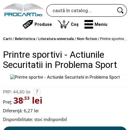
produse
0
Produse
Coș
Meniu
Carti
/
Beletristica
/
Literatura universala
/
Non-fiction
/
Printre sportivi - Actiunile Securitatii in Problema Sport
Printre sportivi - Actiunile
Securitatii in Problema Sport
?
PRP:
44,80 lei
38
lei
,53
Preț:
Diferență: 6,27 lei
Disponibilitate:
stoc indisponibil