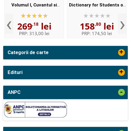
Volumul I, Cuvantul si
Dictionary for Students of
Volumul II, Enuntul -
English with CD-ROM - For
‹
›
Elaborata sub egida
students of English -
269
lei
158
lei
,18
,80
Institutului de
Format, Paperback
Lingvistica,,...
PRP:
313,00 lei
PRP:
174,50 lei
+
Categorii de carte
+
Edituri
-
ANPC