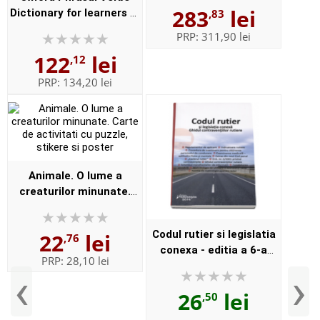
283
lei
Dictionary for learners of
,83
Edition - Format,
English (Format
Paperbac...
PRP:
311,90 lei
Paperback)
122
lei
,12
PRP:
134,20 lei
Animale. O lume a
creaturilor minunate.
Carte de activitati cu
puzzle, stikere si poster
Codul rutier si legislatia
22
lei
,76
conexa - editia a 6-a
PRP:
28,10 lei
actualizata la 20 ianuarie
‹
›
2016. Ghidul
26
lei
,50
contraventiilor rutiere