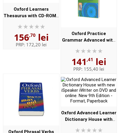
Oxford Learners
Thesaurus with CD-ROM -
A dictionary of synonyms
- Format, Paperback
Oxford Practice
156
lei
,70
Grammar Advanced with
PRP:
172,20 lei
Key and CD-ROM Pack
(With answers)
141
lei
,41
PRP:
155,40 lei
Oxford Advanced Learner
Dictionary House with
new iSpeaker iWriter on
Oxford Phrasal Verbs
DVD and online. New 9th