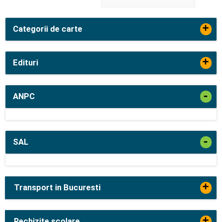
+
Categorii de carte
+
Edituri
-
ANPC
-
SAL
+
Transport in Bucuresti
+
Rechizite scolare