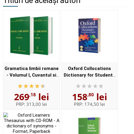
Titluri de aceiași autori
Gramatica limbii romane
Oxford Collocations
- Volumul I, Cuvantul si
Dictionary for Students
Volumul II, Enuntul -
of English with CD-ROM -
Elaborata sub egida
For students of English -
269
lei
158
lei
,18
,80
Institutului de
Format, Paperback
Lingvistica,,...
PRP:
313,00 lei
PRP:
174,50 lei