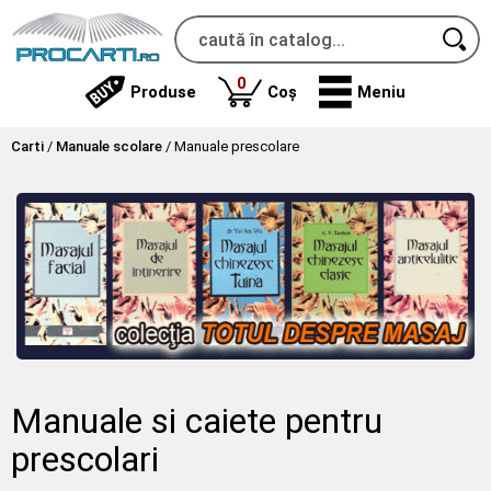
produse
0
Produse
Coș
Meniu
Carti
/
Manuale scolare
/
Manuale prescolare
Manuale si caiete pentru
prescolari