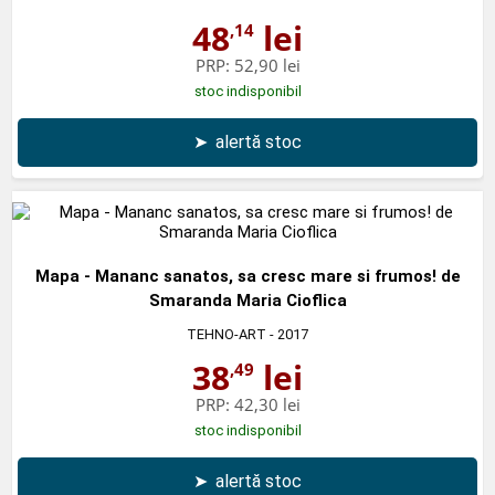
48
lei
,14
PRP:
52,90 lei
stoc indisponibil
➤
alertă stoc
Mapa - Mananc sanatos, sa cresc mare si frumos! de
Smaranda Maria Cioflica
TEHNO-ART
- 2017
38
lei
,49
PRP:
42,30 lei
stoc indisponibil
➤
alertă stoc