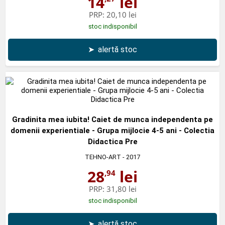
14
lei
PRP:
20,10 lei
stoc indisponibil
➤
alertă stoc
Gradinita mea iubita! Caiet de munca independenta pe
domenii experientiale - Grupa mijlocie 4-5 ani - Colectia
Didactica Pre
TEHNO-ART
- 2017
28
lei
,94
PRP:
31,80 lei
stoc indisponibil
➤
alertă stoc