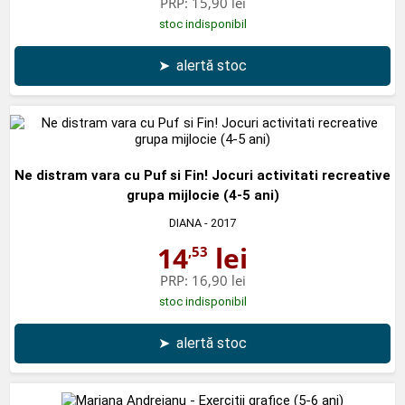
PRP:
15,90 lei
stoc indisponibil
➤
alertă stoc
Ne distram vara cu Puf si Fin! Jocuri activitati recreative
grupa mijlocie (4-5 ani)
DIANA
- 2017
14
lei
,53
PRP:
16,90 lei
stoc indisponibil
➤
alertă stoc