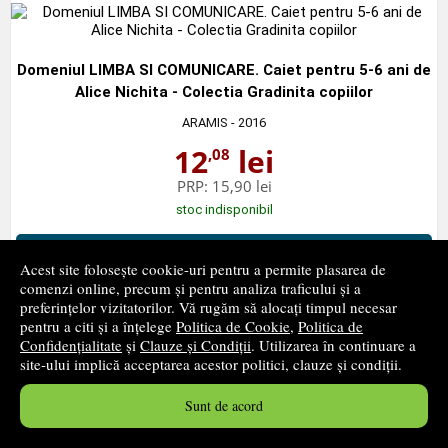
Domeniul LIMBA SI COMUNICARE. Caiet pentru 5-6 ani de
Alice Nichita - Colectia Gradinita copiilor
ARAMIS
- 2016
12
lei
,08
PRP:
15,90 lei
stoc indisponibil
➤
alertă stoc
Acest site folosește cookie-uri pentru a permite plasarea de
comenzi online, precum și pentru analiza traficului și a
preferințelor vizitatorilor. Vă rugăm să alocați timpul necesar
pentru a citi și a înțelege
Politica de Cookie
,
Politica de
Confidențialitate
și
Clauze și Condiții
. Utilizarea în continuare a
site-ului implică acceptarea acestor politici, clauze și condiții.
Matematica pentru Grupa mijlocie (+4 ani) de Petru
Jelescu
Sunt de acord
DORINTA
- 2017