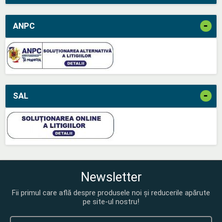
-
ANPC
-
SAL
Newsletter
Fii primul care află despre produsele noi și reducerile apărute
pe site-ul nostru!