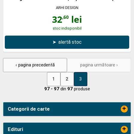
ARHI DESIGN
32
lei
,60
stoc indisponibil
➤
alertă stoc
‹ pagina precedentă
pagina următoare ›
1
2
3
97 - 97
din
97
produse
+
Categorii de carte
+
Edituri