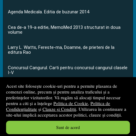
Agenda Medicala. Editia de buzunar 2014
Cea de-a 19-a editie, MemoMed 2013 structurat in doua
volume
Larry L. Watts, Fereste-ma, Doamne, de prieteni de la
editura Rao
Concursul Cangurul. Carti pentru concursul cangurul clasele
I-V
Acest site folosește cookie-uri pentru a permite plasarea de
...toate știrile
comenzi online, precum și pentru analiza traficului și a
preferințelor vizitatorilor. Vă rugăm să alocați timpul necesar
pentru a citi și a înțelege
Politica de Cookie
,
Politica de
© 2008 - 2026
S.C. M.G. Net Distribution S.R.L.
Confidențialitate
și
Clauze și Condiții
. Utilizarea în continuare a
site-ului implică acceptarea acestor politici, clauze și condiții.
Magazin online
creat de
Vital Soft
Sunt de acord
Created in 0.0527 sec