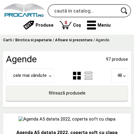
produse
0
Produse
Coș
Meniu
Carti
/
Birotica si papetarie
/
Afisare si prezentare
/
Agende
Agende
97 produse
cele mai vândute
48
filtrează produsele
Agenda A5 datata 2022, coperta soft cu clapa