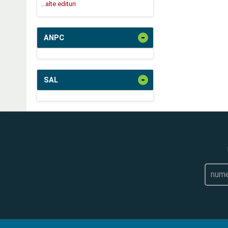
...alte edituri
-
ANPC
-
SAL