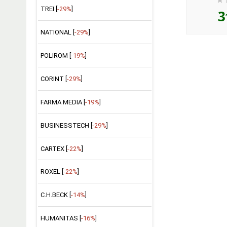
TREI [
-29%
]
3
NATIONAL [
-29%
]
POLIROM [
-19%
]
CORINT [
-29%
]
FARMA MEDIA [
-19%
]
BUSINESSTECH [
-29%
]
CARTEX [
-22%
]
ROXEL [
-22%
]
C.H.BECK [
-14%
]
HUMANITAS [
-16%
]