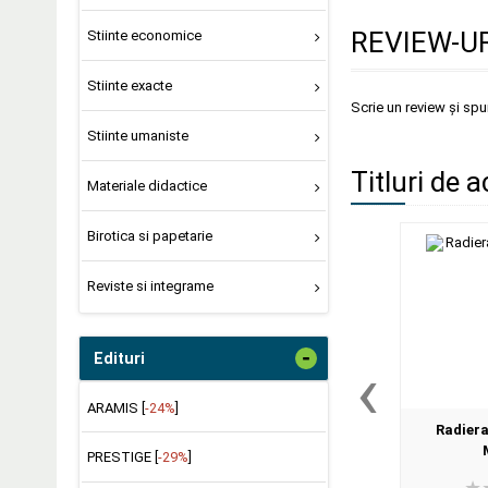
REVIEW-UR
Stiinte economice
Stiinte exacte
Scrie un review și sp
Stiinte umaniste
Titluri de a
Materiale didactice
Birotica si papetarie
Reviste si integrame
-
‹
Edituri
ARAMIS [
-24%
]
Radiera
PRESTIGE [
-29%
]