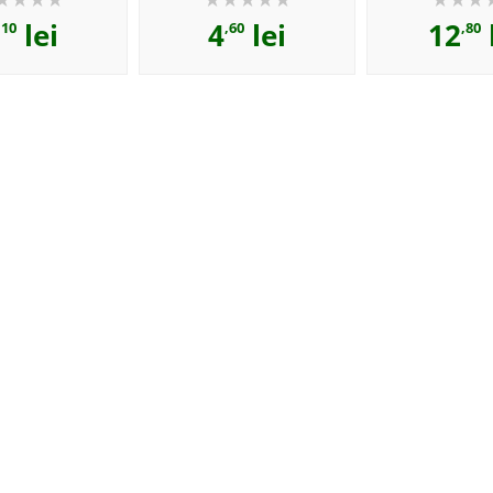
lei
4
lei
12
,10
,60
,80