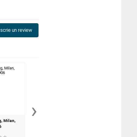
scrie un review
›
g, Milan,
Ascutitoare cu radiera,
Penar echipat 2F, M
6
Swims, Milan
081264UC