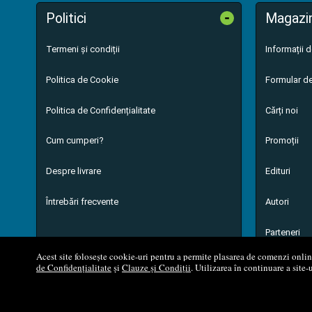
-
Politici
Magazi
Termeni și condiții
Informații 
Politica de Cookie
Formular de
Politica de Confidențialitate
Cărți noi
Cum cumperi?
Promoții
Despre livrare
Edituri
Întrebări frecvente
Autori
Parteneri
Acest site folosește cookie-uri pentru a permite plasarea de comenzi online,
de Confidențialitate
și
Clauze și Condiții
. Utilizarea în continuare a site-
© 200