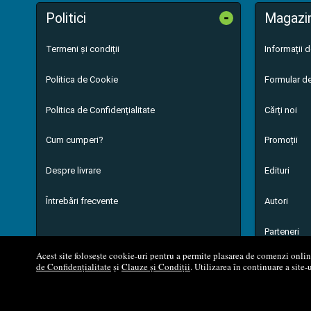
-
Politici
Magazi
Termeni și condiții
Informații 
Politica de Cookie
Formular de
Politica de Confidențialitate
Cărți noi
Cum cumperi?
Promoții
Despre livrare
Edituri
Întrebări frecvente
Autori
Parteneri
Acest site folosește cookie-uri pentru a permite plasarea de comenzi online,
de Confidențialitate
și
Clauze și Condiții
. Utilizarea în continuare a site-
© 200