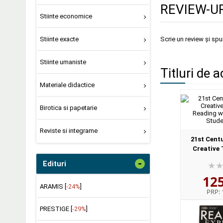
REVIEW-UR
Stiinte economice
Stiinte exacte
Scrie un review și sp
Stiinte umaniste
Titluri de a
Materiale didactice
Birotica si papetarie
Reviste si integrame
21st Centu
Creative 
Reading wi
-
Edituri
Stude
12
ARAMIS [
-24%
]
PRP:
PRESTIGE [
-29%
]