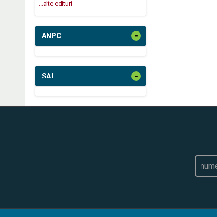
...alte edituri
-
ANPC
-
SAL