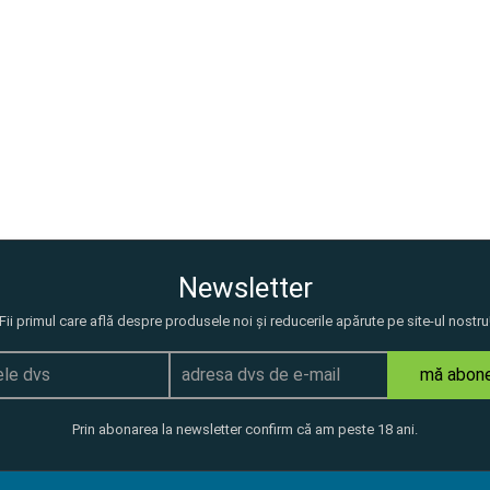
Newsletter
Fii primul care află despre produsele noi și reducerile apărute pe site-ul nostru
mă abon
Prin abonarea la newsletter confirm că am peste 18 ani.