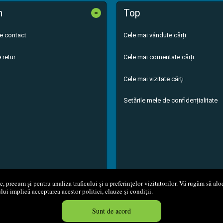
-
n
Top
de contact
Cele mai vândute cărți
 retur
Cele mai comentate cărți
Cele mai vizitate cărți
Setările mele de confidențialitate
 precum și pentru analiza traficului și a preferințelor vizitatorilor. Vă rugăm să aloc
ului implică acceptarea acestor politici, clauze și condiții.
8 - 2026
S.C. M.G. Net Distribution S.R.L.
Magazin online
creat de
Vita
Sunt de acord
Created in 0.0567 sec