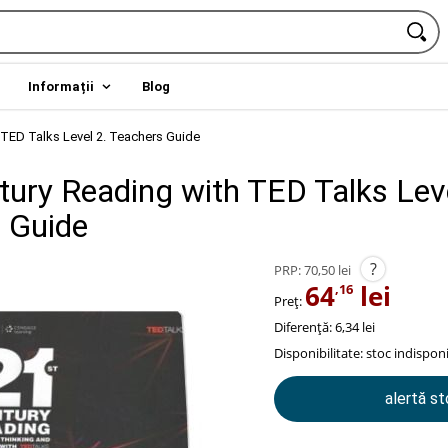
Informații
Blog
 TED Talks Level 2. Teachers Guide
tury Reading with TED Talks Leve
 Guide
?
PRP:
70,50 lei
64
lei
,16
Preț:
Diferență: 6,34 lei
Disponibilitate:
stoc indisponi
alertă s