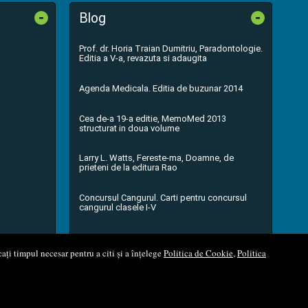
-
-
Blog
Prof. dr. Horia Traian Dumitriu, Paradontologie.
Editia a V-a, revazuta si adaugita
Agenda Medicala. Editia de buzunar 2014
Cea de-a 19-a editie, MemoMed 2013
structurat in doua volume
Larry L. Watts, Fereste-ma, Doamne, de
prieteni de la editura Rao
Concursul Cangurul. Carti pentru concursul
cangurul clasele I-V
...toate știrile
ați timpul necesar pentru a citi și a înțelege
Politica de Cookie
,
Politica
l Soft