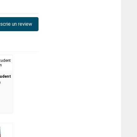
scrie un review
tudent
n