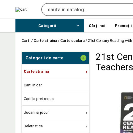
Categorii
Cărți noi
Promoții
Carti
/
Carte straina
/
Carte scolara
/
21st Century Reading with
21st Cen
-
Categorii de carte
Teachers
Carte straina
Carti in dar
Carti la pret redus
Jucarii si jocuri
Beletristica