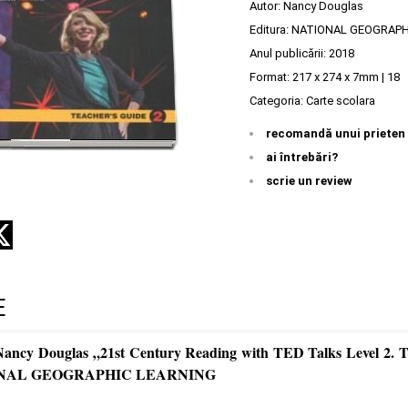
Autor:
Nancy Douglas
Editura:
NATIONAL GEOGRAPH
Anul publicării:
2018
Format: 217 x 274 x 7mm | 18
Categoria:
Carte scolara
recomandă unui prieten
ai întrebări?
scrie un review
E
Nancy Douglas „21st Century Reading with TED Talks Level 2. 
TIONAL GEOGRAPHIC LEARNING