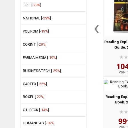
TREI [
-29%
]
‹
NATIONAL [
-29%
]
POLIROM [
-19%
]
Reading Expl
CORINT [
-29%
]
Guide. 
FARMA MEDIA [
-19%
]
10
BUSINESSTECH [
-29%
]
PRP:
CARTEX [
-22%
]
Reading Expl
ROXEL [
-22%
]
Book. 2
C.H.BECK [
-14%
]
99
HUMANITAS [
-16%
]
PRP: