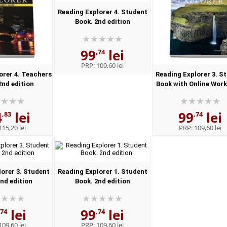
Reading Explorer 4. Student
Book. 2nd edition
99
lei
,74
PRP:
109,60 lei
orer 4. Teachers
Reading Explorer 3. S
2nd edition
Book with Online Wor
2nd edition
4
lei
99
lei
,83
,74
115,20 lei
PRP:
109,60 lei
orer 3. Student
Reading Explorer 1. Student
nd edition
Book. 2nd edition
lei
99
lei
,74
,74
109,60 lei
PRP:
109,60 lei