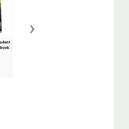
›
tudent
kbook.