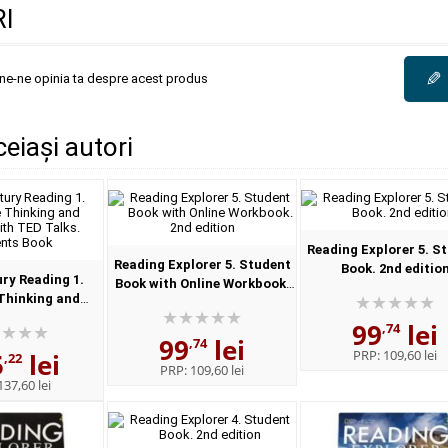
I
✎
une-ne opinia ta despre acest produs
ceiași autori
Reading Explorer 5. S
Reading Explorer 5. Student
Book. 2nd editio
ry Reading 1.
Book with Online Workbook.
Thinking and
2nd edition
th TED Talks.
99
lei
,74
nts Book
99
lei
,74
PRP:
109,60 lei
5
lei
,22
PRP:
109,60 lei
137,60 lei