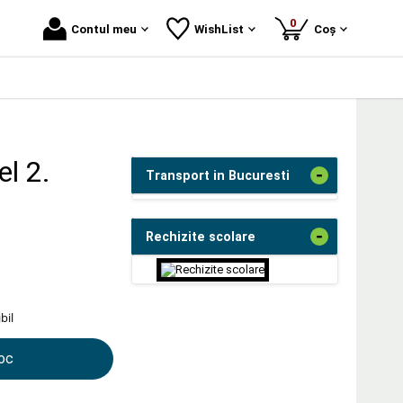
produse
0
Contul meu
WishList
Coș
l 2.
-
Transport in Bucuresti
-
Rechizite scolare
bil
toc