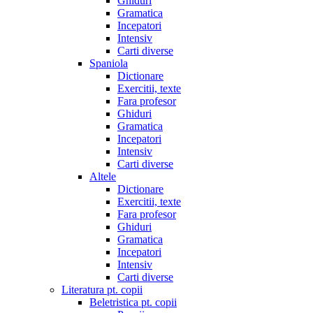
Ghiduri
Gramatica
Incepatori
Intensiv
Carti diverse
Spaniola
Dictionare
Exercitii, texte
Fara profesor
Ghiduri
Gramatica
Incepatori
Intensiv
Carti diverse
Altele
Dictionare
Exercitii, texte
Fara profesor
Ghiduri
Gramatica
Incepatori
Intensiv
Carti diverse
Literatura pt. copii
Beletristica pt. copii