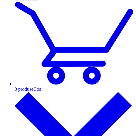
0
produse
Coș