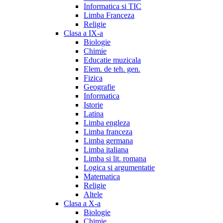
Informatica si TIC
Limba Franceza
Religie
Clasa a IX-a
Biologie
Chimie
Educatie muzicala
Elem. de teh. gen.
Fizica
Geografie
Informatica
Istorie
Latina
Limba engleza
Limba franceza
Limba germana
Limba italiana
Limba si lit. romana
Logica si argumentatie
Matematica
Religie
Altele
Clasa a X-a
Biologie
Chimie