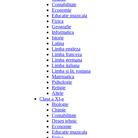
Contabilitate
Economie
Educatie muzicala
Fizica
Geografie
Informatica
Istorie
Latina
Limba engleza
Limba franceza
Limba germana
Limba italiana
Limba si lit. romana
Matematica
Psihologie
Religie
Altele
Clasa a XI-a
Biologie
Chimie
Contabilitate
Desen tehnic
Economie
Educatie muzicala
Fizica