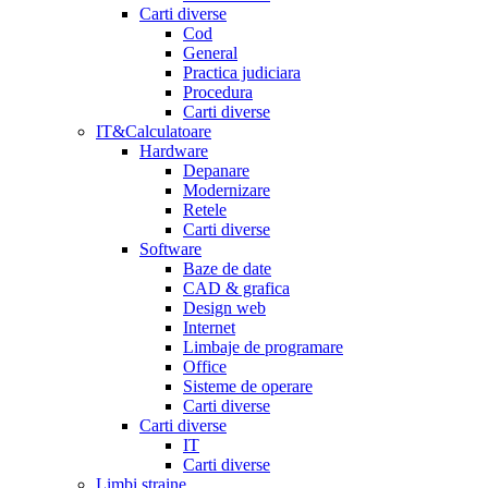
Carti diverse
Cod
General
Practica judiciara
Procedura
Carti diverse
IT&Calculatoare
Hardware
Depanare
Modernizare
Retele
Carti diverse
Software
Baze de date
CAD & grafica
Design web
Internet
Limbaje de programare
Office
Sisteme de operare
Carti diverse
Carti diverse
IT
Carti diverse
Limbi straine