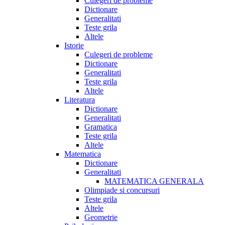
Culegeri de probleme
Dictionare
Generalitati
Teste grila
Altele
Istorie
Culegeri de probleme
Dictionare
Generalitati
Teste grila
Altele
Literatura
Dictionare
Generalitati
Gramatica
Teste grila
Altele
Matematica
Dictionare
Generalitati
MATEMATICA GENERALA
Olimpiade si concursuri
Teste grila
Altele
Geometrie