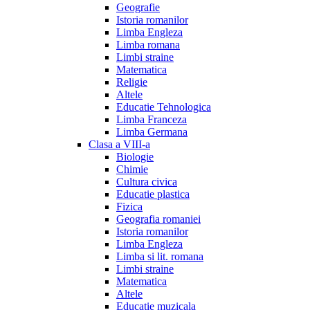
Geografie
Istoria romanilor
Limba Engleza
Limba romana
Limbi straine
Matematica
Religie
Altele
Educatie Tehnologica
Limba Franceza
Limba Germana
Clasa a VIII-a
Biologie
Chimie
Cultura civica
Educatie plastica
Fizica
Geografia romaniei
Istoria romanilor
Limba Engleza
Limba si lit. romana
Limbi straine
Matematica
Altele
Educatie muzicala