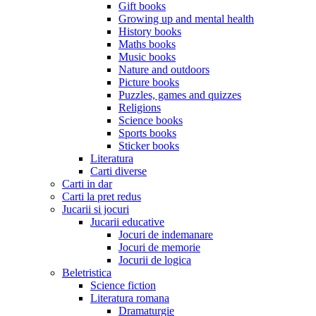
Gift books
Growing up and mental health
History books
Maths books
Music books
Nature and outdoors
Picture books
Puzzles, games and quizzes
Religions
Science books
Sports books
Sticker books
Literatura
Carti diverse
Carti in dar
Carti la pret redus
Jucarii si jocuri
Jucarii educative
Jocuri de indemanare
Jocuri de memorie
Jocurii de logica
Beletristica
Science fiction
Literatura romana
Dramaturgie