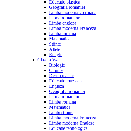
Educatie plastica
Geografia romaniei
Limba moderna Germana
Istoria romanilor
Limba engleza
Limba moderna Franceza
Limba romana
Matematica
Stiinte
Altele
Religie
Clasa a V-a
Biologie
Chimie
Desen plastic
Educatie muzicala
Engleza
Geografia romaniei
Istoria romanilor
Limba romana
Matematica
Limbi straine
Limba moderna Franceza
Limba moderna Engleza
Educatie tehnologica