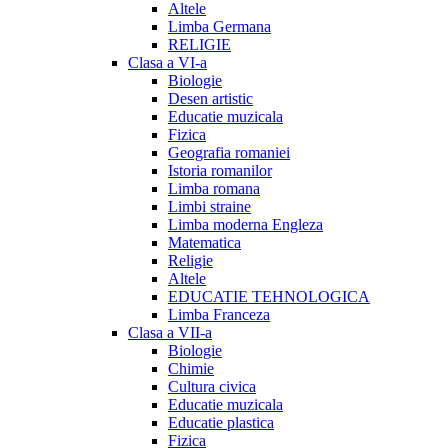
Altele
Limba Germana
RELIGIE
Clasa a VI-a
Biologie
Desen artistic
Educatie muzicala
Fizica
Geografia romaniei
Istoria romanilor
Limba romana
Limbi straine
Limba moderna Engleza
Matematica
Religie
Altele
EDUCATIE TEHNOLOGICA
Limba Franceza
Clasa a VII-a
Biologie
Chimie
Cultura civica
Educatie muzicala
Educatie plastica
Fizica