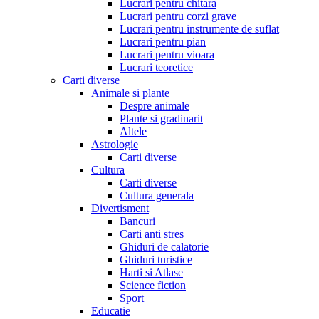
Lucrari pentru chitara
Lucrari pentru corzi grave
Lucrari pentru instrumente de suflat
Lucrari pentru pian
Lucrari pentru vioara
Lucrari teoretice
Carti diverse
Animale si plante
Despre animale
Plante si gradinarit
Altele
Astrologie
Carti diverse
Cultura
Carti diverse
Cultura generala
Divertisment
Bancuri
Carti anti stres
Ghiduri de calatorie
Ghiduri turistice
Harti si Atlase
Science fiction
Sport
Educatie