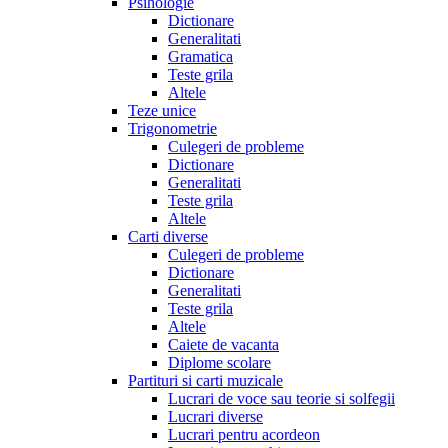
Psihologie
Dictionare
Generalitati
Gramatica
Teste grila
Altele
Teze unice
Trigonometrie
Culegeri de probleme
Dictionare
Generalitati
Teste grila
Altele
Carti diverse
Culegeri de probleme
Dictionare
Generalitati
Teste grila
Altele
Caiete de vacanta
Diplome scolare
Partituri si carti muzicale
Lucrari de voce sau teorie si solfegii
Lucrari diverse
Lucrari pentru acordeon