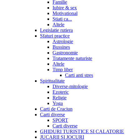
Familie
Iubire & sex
Motivational
Stiati ca...
Altele
Legislatie rutiera
Sfaturi practice
Astrologie
Bussines
Gastronomie
Tratamente naturiste
Altele
Timp liber
Carti anti stres
Spiritualitate
Diverse-mitologie
Ezoteric
Religie
Yoga
Carti de Craciun
Carti diverse
SPORT
Carti diverse
GHIDURI TURISTICE SI CALATORIE
JUCARII SI JOCURI