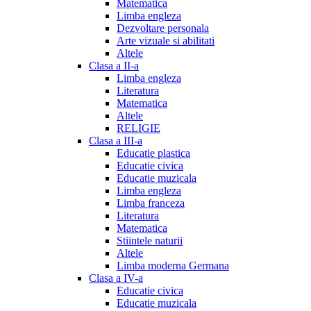
Matematica
Limba engleza
Dezvoltare personala
Arte vizuale si abilitati
Altele
Clasa a II-a
Limba engleza
Literatura
Matematica
Altele
RELIGIE
Clasa a III-a
Educatie plastica
Educatie civica
Educatie muzicala
Limba engleza
Limba franceza
Literatura
Matematica
Stiintele naturii
Altele
Limba moderna Germana
Clasa a IV-a
Educatie civica
Educatie muzicala