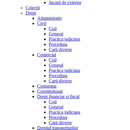
Jucarii de exterior
Colectii
Drept
Administrativ
Civil
Cod
General
Practica judiciara
Procedura
Carti diverse
Comercial
Cod
General
Practica judiciara
Procedura
Carti diverse
Comunitar
Constitutional
Drept financiar si fiscal
Cod
General
Practica judiciara
Procedura
Carti diverse
Dreptul transporturilor