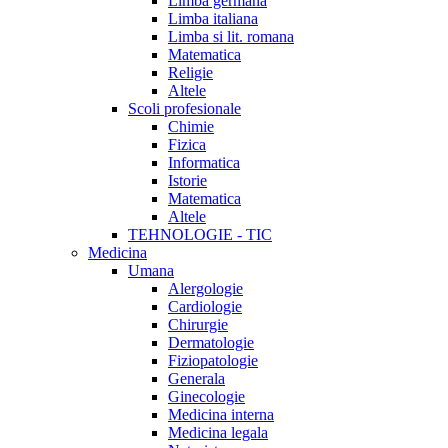
Limba germana
Limba italiana
Limba si lit. romana
Matematica
Religie
Altele
Scoli profesionale
Chimie
Fizica
Informatica
Istorie
Matematica
Altele
TEHNOLOGIE - TIC
Medicina
Umana
Alergologie
Cardiologie
Chirurgie
Dermatologie
Fiziopatologie
Generala
Ginecologie
Medicina interna
Medicina legala