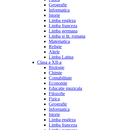
Geografie
Informatica
Istorie
Limba engleza
Limba franceza
Limba germana
Limba si lit. romana
Matematica
Religie
Altele
Limba Latina
Clasa a XII-a
Biologie
Chimie
Contabilitate
Economie
Educatie muzicala
Filozofie
Fizica
Geografie
Informatica
Istorie
Limba engleza
Limba franceza