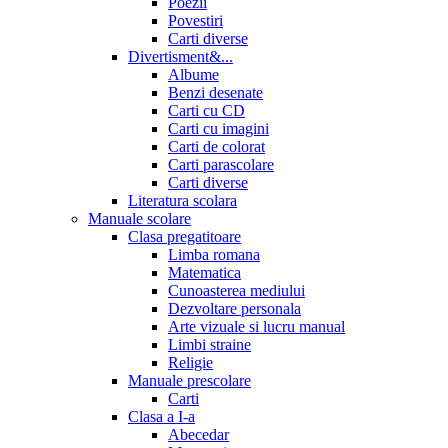
Poezii
Povestiri
Carti diverse
Divertisment&...
Albume
Benzi desenate
Carti cu CD
Carti cu imagini
Carti de colorat
Carti parascolare
Carti diverse
Literatura scolara
Manuale scolare
Clasa pregatitoare
Limba romana
Matematica
Cunoasterea mediului
Dezvoltare personala
Arte vizuale si lucru manual
Limbi straine
Religie
Manuale prescolare
Carti
Clasa a I-a
Abecedar