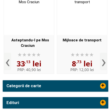
Asteptandu-l pe Mos
Mijloace de transport
Craciun
‹
›
33
lei
8
lei
,13
,73
PRP:
40,90 lei
PRP:
12,00 lei
+
Categorii de carte
+
Edituri