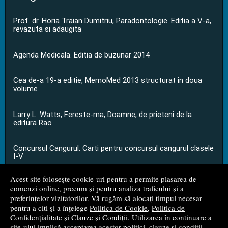
Prof. dr. Horia Traian Dumitriu, Paradontologie. Editia a V-a,
revazuta si adaugita
Agenda Medicala. Editia de buzunar 2014
Cea de-a 19-a editie, MemoMed 2013 structurat in doua
volume
Larry L. Watts, Fereste-ma, Doamne, de prieteni de la
editura Rao
Concursul Cangurul. Carti pentru concursul cangurul clasele
I-V
Acest site folosește cookie-uri pentru a permite plasarea de
...toate știrile
comenzi online, precum și pentru analiza traficului și a
preferințelor vizitatorilor. Vă rugăm să alocați timpul necesar
pentru a citi și a înțelege
Politica de Cookie
,
Politica de
© 2008 - 2026
S.C. M.G. Net Distribution S.R.L.
Confidențialitate
și
Clauze și Condiții
. Utilizarea în continuare a
site-ului implică acceptarea acestor politici, clauze și condiții.