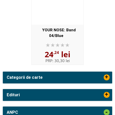
YOUR NOSE: Band
04/Blue
24
lei
,24
PRP:
30,30 lei
+
Categorii de carte
+
Edituri
-
ANPC