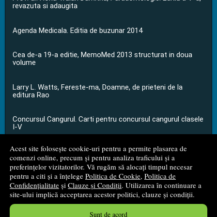
revazuta si adaugita
Agenda Medicala. Editia de buzunar 2014
Cea de-a 19-a editie, MemoMed 2013 structurat in doua
volume
Larry L. Watts, Fereste-ma, Doamne, de prieteni de la
editura Rao
Concursul Cangurul. Carti pentru concursul cangurul clasele
I-V
Acest site folosește cookie-uri pentru a permite plasarea de
...toate știrile
comenzi online, precum și pentru analiza traficului și a
preferințelor vizitatorilor. Vă rugăm să alocați timpul necesar
pentru a citi și a înțelege
Politica de Cookie
,
Politica de
© 2008 - 2026
S.C. M.G. Net Distribution S.R.L.
Confidențialitate
și
Clauze și Condiții
. Utilizarea în continuare a
site-ului implică acceptarea acestor politici, clauze și condiții.
Magazin online
creat de
Vital Soft
Sunt de acord