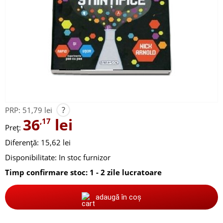
?
PRP:
51,79 lei
36
lei
,17
Preț:
Diferență: 15,62 lei
Disponibilitate:
In stoc furnizor
Timp confirmare stoc: 1 - 2 zile lucratoare
adaugă în coș