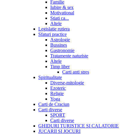
Familie
Iubire & sex
Motivational
Stiati ca...
Altele
Legislatie rutiera
Sfaturi practice
Astrologie
Bussines
Gastronomie
Tratamente naturiste
Altele
Timp liber
Carti anti stres
Spiritualitate
Diverse-mitologie
Ezoteric
Religie
Yoga
Carti de Craciun
Carti diverse
SPORT
Carti diverse
GHIDURI TURISTICE SI CALATORIE
JUCARII SI JOCURI