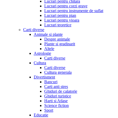
Lucrari pentru chitara
Lucrari pentru corzi grave
Lucrari pentru instrumente de suflat
Lucrari pentru pian
Lucrari pentru vioara
Lucrari teoretice
Carti diverse
Animale si plante
Despre animale
Plante si gradinarit
Altele
Astrologie
Carti diverse
Cultura
Carti diverse
Cultura generala
Divertisment
Bancuri
Carti anti stres
Ghiduri de calatorie
Ghiduri turistice
Harti si Atlase
Science fiction
Sport
Educatie