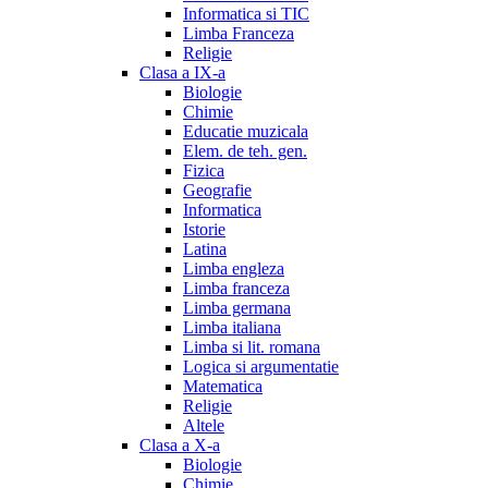
Informatica si TIC
Limba Franceza
Religie
Clasa a IX-a
Biologie
Chimie
Educatie muzicala
Elem. de teh. gen.
Fizica
Geografie
Informatica
Istorie
Latina
Limba engleza
Limba franceza
Limba germana
Limba italiana
Limba si lit. romana
Logica si argumentatie
Matematica
Religie
Altele
Clasa a X-a
Biologie
Chimie