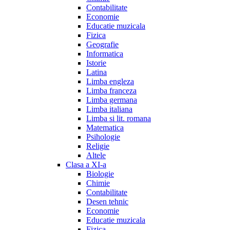
Contabilitate
Economie
Educatie muzicala
Fizica
Geografie
Informatica
Istorie
Latina
Limba engleza
Limba franceza
Limba germana
Limba italiana
Limba si lit. romana
Matematica
Psihologie
Religie
Altele
Clasa a XI-a
Biologie
Chimie
Contabilitate
Desen tehnic
Economie
Educatie muzicala
Fizica