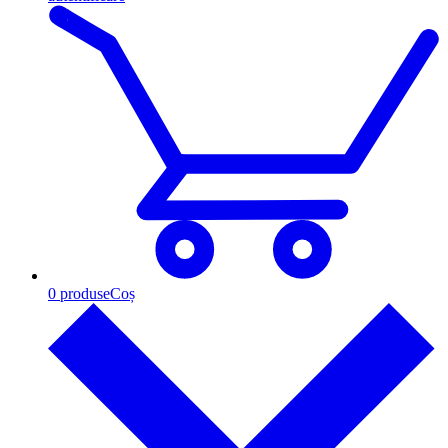
0
produse
Coș