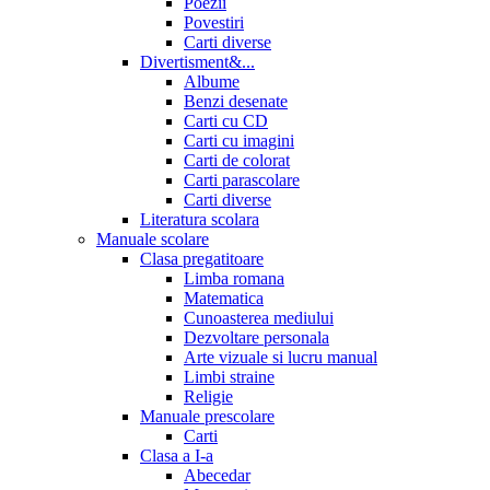
Poezii
Povestiri
Carti diverse
Divertisment&...
Albume
Benzi desenate
Carti cu CD
Carti cu imagini
Carti de colorat
Carti parascolare
Carti diverse
Literatura scolara
Manuale scolare
Clasa pregatitoare
Limba romana
Matematica
Cunoasterea mediului
Dezvoltare personala
Arte vizuale si lucru manual
Limbi straine
Religie
Manuale prescolare
Carti
Clasa a I-a
Abecedar