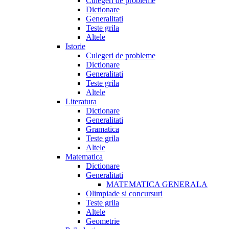
Culegeri de probleme
Dictionare
Generalitati
Teste grila
Altele
Istorie
Culegeri de probleme
Dictionare
Generalitati
Teste grila
Altele
Literatura
Dictionare
Generalitati
Gramatica
Teste grila
Altele
Matematica
Dictionare
Generalitati
MATEMATICA GENERALA
Olimpiade si concursuri
Teste grila
Altele
Geometrie