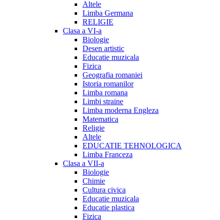
Altele
Limba Germana
RELIGIE
Clasa a VI-a
Biologie
Desen artistic
Educatie muzicala
Fizica
Geografia romaniei
Istoria romanilor
Limba romana
Limbi straine
Limba moderna Engleza
Matematica
Religie
Altele
EDUCATIE TEHNOLOGICA
Limba Franceza
Clasa a VII-a
Biologie
Chimie
Cultura civica
Educatie muzicala
Educatie plastica
Fizica