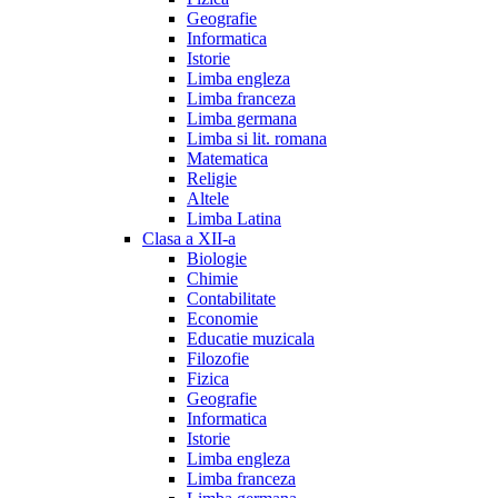
Geografie
Informatica
Istorie
Limba engleza
Limba franceza
Limba germana
Limba si lit. romana
Matematica
Religie
Altele
Limba Latina
Clasa a XII-a
Biologie
Chimie
Contabilitate
Economie
Educatie muzicala
Filozofie
Fizica
Geografie
Informatica
Istorie
Limba engleza
Limba franceza