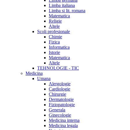
Limba germana
Limba italiana
Limba si lit. romana
Matematica
Religie
Altele
Scoli profesionale
Chimie
Fizica
Informatica
Istorie
Matematica
Altele
TEHNOLOGIE - TIC
Medicina
Umana
Alergologie
Cardiologie
Chirurgie
Dermatologie
Fiziopatologie
Generala
Ginecologie
Medicina interna
Medicina legala