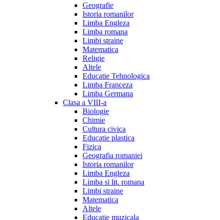
Geografie
Istoria romanilor
Limba Engleza
Limba romana
Limbi straine
Matematica
Religie
Altele
Educatie Tehnologica
Limba Franceza
Limba Germana
Clasa a VIII-a
Biologie
Chimie
Cultura civica
Educatie plastica
Fizica
Geografia romaniei
Istoria romanilor
Limba Engleza
Limba si lit. romana
Limbi straine
Matematica
Altele
Educatie muzicala