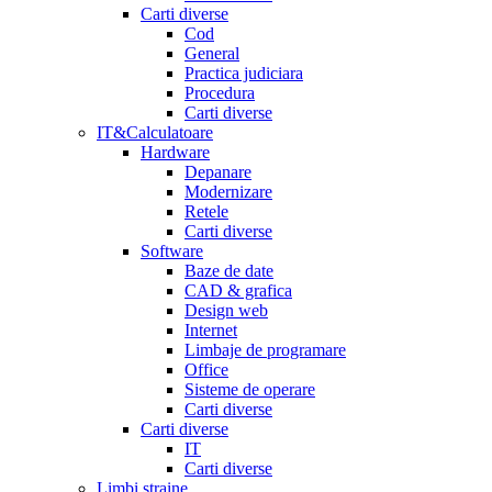
Carti diverse
Cod
General
Practica judiciara
Procedura
Carti diverse
IT&Calculatoare
Hardware
Depanare
Modernizare
Retele
Carti diverse
Software
Baze de date
CAD & grafica
Design web
Internet
Limbaje de programare
Office
Sisteme de operare
Carti diverse
Carti diverse
IT
Carti diverse
Limbi straine