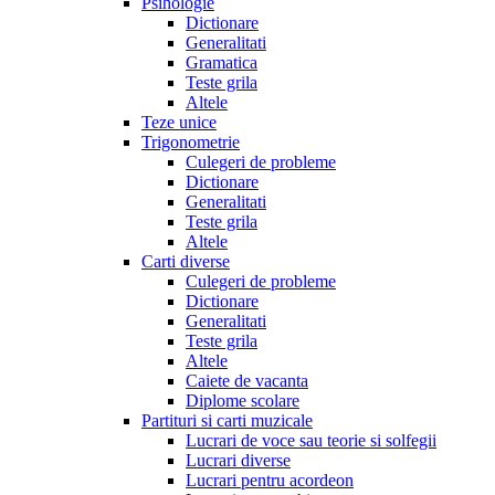
Psihologie
Dictionare
Generalitati
Gramatica
Teste grila
Altele
Teze unice
Trigonometrie
Culegeri de probleme
Dictionare
Generalitati
Teste grila
Altele
Carti diverse
Culegeri de probleme
Dictionare
Generalitati
Teste grila
Altele
Caiete de vacanta
Diplome scolare
Partituri si carti muzicale
Lucrari de voce sau teorie si solfegii
Lucrari diverse
Lucrari pentru acordeon