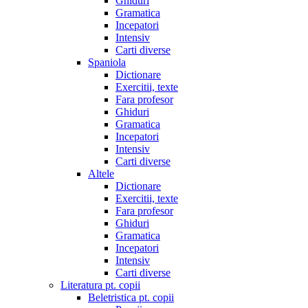
Ghiduri
Gramatica
Incepatori
Intensiv
Carti diverse
Spaniola
Dictionare
Exercitii, texte
Fara profesor
Ghiduri
Gramatica
Incepatori
Intensiv
Carti diverse
Altele
Dictionare
Exercitii, texte
Fara profesor
Ghiduri
Gramatica
Incepatori
Intensiv
Carti diverse
Literatura pt. copii
Beletristica pt. copii