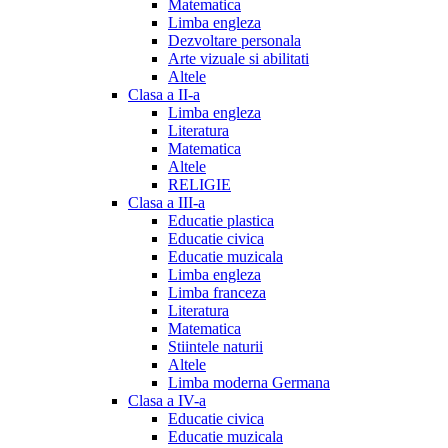
Matematica
Limba engleza
Dezvoltare personala
Arte vizuale si abilitati
Altele
Clasa a II-a
Limba engleza
Literatura
Matematica
Altele
RELIGIE
Clasa a III-a
Educatie plastica
Educatie civica
Educatie muzicala
Limba engleza
Limba franceza
Literatura
Matematica
Stiintele naturii
Altele
Limba moderna Germana
Clasa a IV-a
Educatie civica
Educatie muzicala