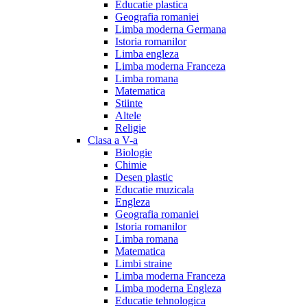
Educatie plastica
Geografia romaniei
Limba moderna Germana
Istoria romanilor
Limba engleza
Limba moderna Franceza
Limba romana
Matematica
Stiinte
Altele
Religie
Clasa a V-a
Biologie
Chimie
Desen plastic
Educatie muzicala
Engleza
Geografia romaniei
Istoria romanilor
Limba romana
Matematica
Limbi straine
Limba moderna Franceza
Limba moderna Engleza
Educatie tehnologica