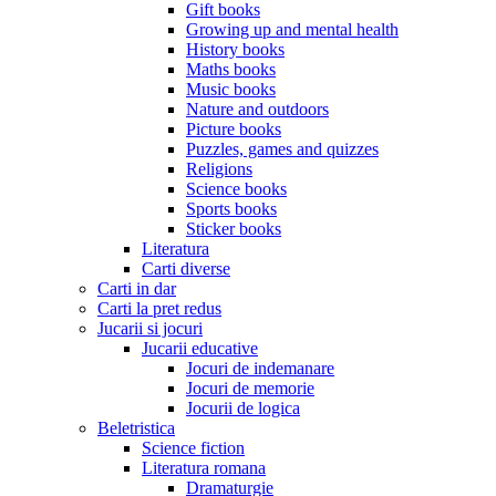
Gift books
Growing up and mental health
History books
Maths books
Music books
Nature and outdoors
Picture books
Puzzles, games and quizzes
Religions
Science books
Sports books
Sticker books
Literatura
Carti diverse
Carti in dar
Carti la pret redus
Jucarii si jocuri
Jucarii educative
Jocuri de indemanare
Jocuri de memorie
Jocurii de logica
Beletristica
Science fiction
Literatura romana
Dramaturgie