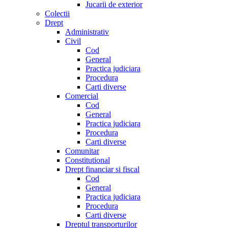
Jucarii de exterior
Colectii
Drept
Administrativ
Civil
Cod
General
Practica judiciara
Procedura
Carti diverse
Comercial
Cod
General
Practica judiciara
Procedura
Carti diverse
Comunitar
Constitutional
Drept financiar si fiscal
Cod
General
Practica judiciara
Procedura
Carti diverse
Dreptul transporturilor