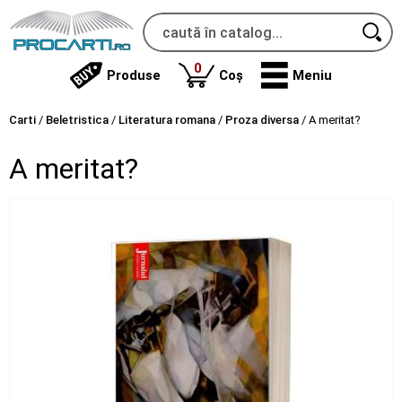
produse
0
Produse
Coș
Meniu
Carti
/
Beletristica
/
Literatura romana
/
Proza diversa
/
A meritat?
A meritat?