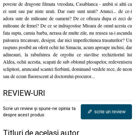
poveste de dragoste filmata vreodata, Casablanca - ambii si altii ca
ei sunt sau par niste urati. Dar oare sunt urati? Atunci... de ce-i
adora sute de milioane de oameni? De ce ofteaza dupa ei zeci de
milioane de femei? De ce se indragostise Mioara de omul acesta cu
fata supta, caruia barba, nerasa de multe zile, nu reusea sa-i ascunda
paloarea trecatoare, desigur, dar nici imperfectiunea trasaturilor? Un
raspuns posibil au oferit ochii lui Simaciu, acum aproape inchisi, dar
adineauri, la rabufnirea de orgoliu ce stavilise rechizitoriul lui
Aldea, ochii acestia, scapati de sub oblonul pleoapelor, redevenisera
sclipitori, aruncand scantei fierbinti, dominand verdele rece, de neon
sau de ecran fluorescent al doctorului-procuror...
REVIEW-URI
Scrie un review și spune-ne opinia ta
✎
scrie un review
despre acest produs
Titluri de același autor