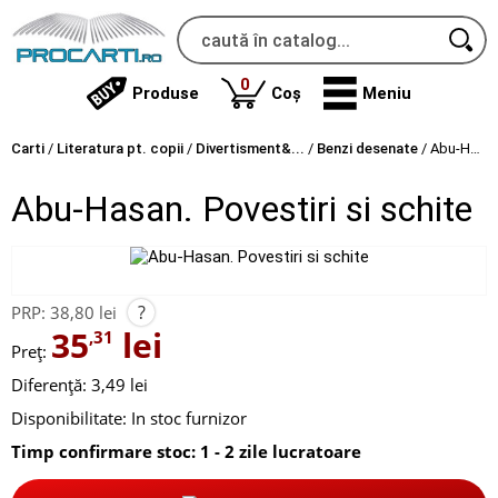
produse
0
Produse
Coș
Meniu
Carti
/
Literatura pt. copii
/
Divertisment&...
/
Benzi desenate
/
Abu-Hasan. Povestiri si schite
Abu-Hasan. Povestiri si schite
?
PRP:
38,80 lei
35
lei
,31
Preț:
Diferență: 3,49 lei
Disponibilitate:
In stoc furnizor
Timp confirmare stoc: 1 - 2 zile lucratoare