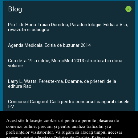
Blog
-
Prof. dr. Horia Traian Dumitriu, Paradontologie. Editia a V-a,
revazuta si adaugita
Agenda Medicala. Editia de buzunar 2014
Cea de-a 19-a editie, MemoMed 2013 structurat in doua
volume
Larry L. Watts, Fereste-ma, Doamne, de prieteni de la
editura Rao
Concursul Cangurul. Carti pentru concursul cangurul clasele
I-V
Acest site folosește cookie-uri pentru a permite plasarea de
...toate știrile
comenzi online, precum și pentru analiza traficului și a
preferințelor vizitatorilor. Vă rugăm să alocați timpul necesar
pentru a citi și a înțelege
Politica de Cookie
,
Politica de