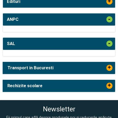
+
Edituri
-
ANPC
-
SAL
+
Transport in Bucuresti
+
Rechizite scolare
Newsletter
Fii primul care află despre produsele noi și reducerile apărute