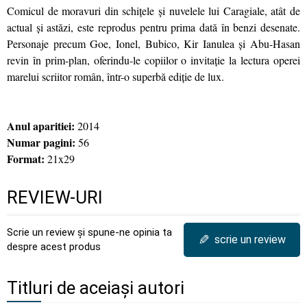
Comicul de moravuri din schițele și nuvelele lui Caragiale, atât de
actual și astăzi, este reprodus pentru prima dată în benzi desenate.
Personaje precum Goe, Ionel, Bubico, Kir Ianulea și Abu-Hasan
revin în prim-plan, oferindu-le copiilor o invitație la lectura operei
marelui scriitor român, într-o superbă ediție de lux.
Anul aparitiei:
2014
Numar pagini:
56
Format:
21x29
REVIEW-URI
Scrie un review și spune-ne opinia ta
✎
scrie un review
despre acest produs
Titluri de aceiași autori