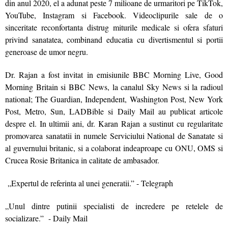
din anul 2020, el a adunat peste 7 milioane de urmaritori pe TikTok,
YouTube, Instagram si Facebook. Videoclipurile sale de o
sinceritate reconfortanta distrug miturile medicale si ofera sfaturi
privind sanatatea, combinand educatia cu divertismentul si portii
generoase de umor negru.
Dr. Rajan a fost invitat in emisiunile BBC Morning Live, Good
Morning Britain si BBC News, la canalul Sky News si la radioul
national; The Guardian, Independent, Washington Post, New York
Post, Metro, Sun, LADBible si Daily Mail au publicat articole
despre el. In ultimii ani, dr. Karan Rajan a sustinut cu regularitate
promovarea sanatatii in numele Serviciului National de Sanatate si
al guvernului britanic, si a colaborat indeaproape cu ONU, OMS si
Crucea Rosie Britanica in calitate de ambasador.
„Expertul de referinta al unei generatii.” - Telegraph
„Unul dintre putinii specialisti de incredere pe retelele de
socializare.” - Daily Mail