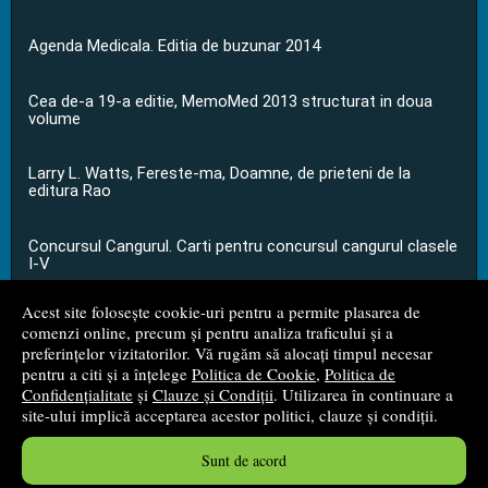
Agenda Medicala. Editia de buzunar 2014
Cea de-a 19-a editie, MemoMed 2013 structurat in doua
volume
Larry L. Watts, Fereste-ma, Doamne, de prieteni de la
editura Rao
Concursul Cangurul. Carti pentru concursul cangurul clasele
I-V
Acest site folosește cookie-uri pentru a permite plasarea de
...toate știrile
comenzi online, precum și pentru analiza traficului și a
preferințelor vizitatorilor. Vă rugăm să alocați timpul necesar
pentru a citi și a înțelege
Politica de Cookie
,
Politica de
© 2008 - 2026
S.C. M.G. Net Distribution S.R.L.
Confidențialitate
și
Clauze și Condiții
. Utilizarea în continuare a
site-ului implică acceptarea acestor politici, clauze și condiții.
Magazin online
creat de
Vital Soft
Sunt de acord
Created in 0.0583 sec