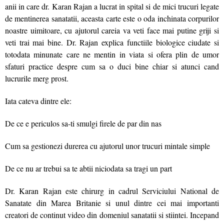
anii in care dr. Karan Rajan a lucrat in spital si de mici trucuri legate
de mentinerea sanatatii, aceasta carte este o oda inchinata corpurilor
noastre uimitoare, cu ajutorul careia va veti face mai putine griji si
veti trai mai bine. Dr. Rajan explica functiile biologice ciudate si
totodata minunate care ne mentin in viata si ofera plin de umor
sfaturi practice despre cum sa o duci bine chiar si atunci cand
lucrurile merg prost.
Iata cateva dintre ele:
De ce e periculos sa-ti smulgi firele de par din nas
Cum sa gestionezi durerea cu ajutorul unor trucuri mintale simple
De ce nu ar trebui sa te abtii niciodata sa tragi un part
Dr. Karan Rajan este chirurg in cadrul Serviciului National de
Sanatate din Marea Britanie si unul dintre cei mai importanti
creatori de continut video din domeniul sanatatii si stiintei. Incepand