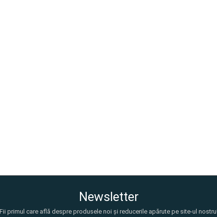
Newsletter
Fii primul care află despre produsele noi și reducerile apărute pe site-ul nostru