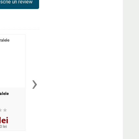
scrie un review
›
alele
Pe firul de paianjen al
Cella Serghi, Gent
memoriei
lei
31
lei
17
lei
,75
,47
0 lei
PRP:
39,20 lei
PRP:
22,40 lei