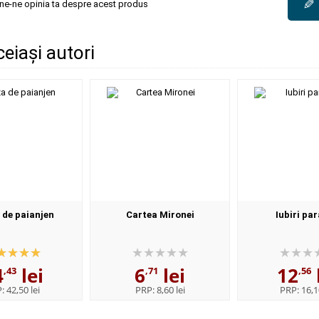
✎
une-ne opinia ta despre acest produs
ceiași autori
 de paianjen
Cartea Mironei
Iubiri par
4
lei
6
lei
12
,43
,71
,56
P:
42,50 lei
PRP:
8,60 lei
PRP:
16,1