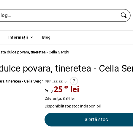
Informații
Blog
sta dulce povara, tineretea - Cella Serghi
ulce povara, tineretea - Cella Se
?
PRP:
33,83 lei
25
lei
,49
Preț:
Diferență: 8,34 lei
Disponibilitate:
stoc indisponibil
alertă stoc