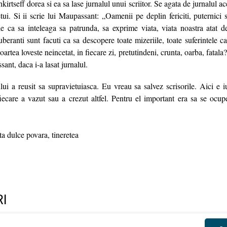
irtseff dorea si ea sa lase jurnalul unui scriitor. Se agata de jurnalul ac
ui. Si ii scrie lui Maupassant: „Oamenii pe deplin fericiti, puternici 
ie ca sa inteleaga sa patrunda, sa exprime viata, viata noastra atat de
beranti sunt facuti ca sa descopere toate mizeriile, toate suferintele c
rtea loveste neincetat, in fiecare zi, pretutindeni, crunta, oarba, fatala?
nt, daca i-a lasat jurnalul.
lui a reusit sa supravietuiasca. Eu vreau sa salvez scrisorile. Aici e i
iecare a vazut sau a crezut altfel. Pentru el important era sa se ocupe
..
a dulce povara, tineretea
I