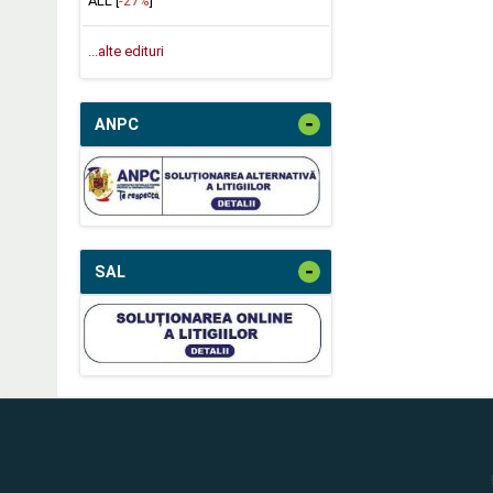
ALL [
-27%
]
...alte edituri
-
ANPC
-
SAL