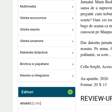
Jurnalul. Marie Bashk
Multimedia
sansa de a supraviet
pregatiti cum trebu
Stiinte economice
scurta? Oare cei exu
bage de seama ca moa
Stiinte exacte
cunoscut pe Maupassa
Stiinte umaniste
Dar datorita jurnalu
noastra. Pe urma, f
Materiale didactice
psihiatrie, sa scrie.
Birotica si papetarie
Cella Serghi, Aceast
Reviste si integrame
An aparitie: 2020
Format: 20 X 13
-
Edituri
REVIEW-UR
ARAMIS [
-24%
]