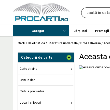
Categorii
Cărți noi
Promoții
Carti
/
Beletristica
/
Literatura universala
/
Proza Diversa
/
Acea
Aceasta d
-
Categorii de carte
Carte straina
Carti in dar
Carti la pret redus
Jucarii si jocuri