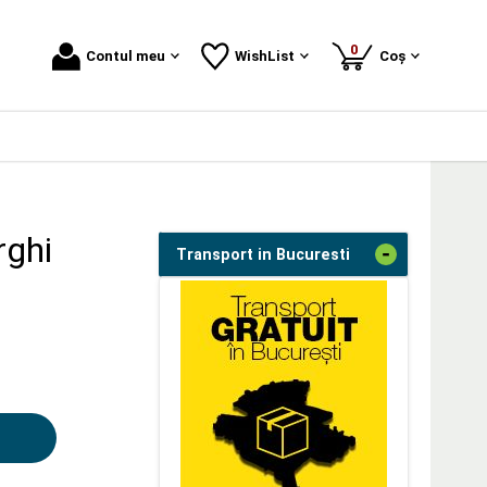
produse
0
Contul meu
WishList
Coș
rghi
-
Transport in Bucuresti