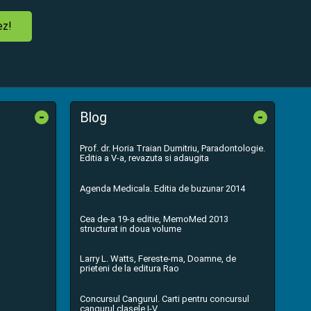
ez!
-
-
Blog
Prof. dr. Horia Traian Dumitriu, Paradontologie.
Editia a V-a, revazuta si adaugita
Agenda Medicala. Editia de buzunar 2014
Cea de-a 19-a editie, MemoMed 2013
structurat in doua volume
Larry L. Watts, Fereste-ma, Doamne, de
prieteni de la editura Rao
Concursul Cangurul. Carti pentru concursul
cangurul clasele I-V