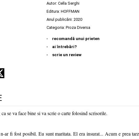
Autor:
Cella Serghi
Editura:
HOFFMAN
Anul publicării:
2020
Categoria:
Proza Diversa
recomandă unui prieten
ai întrebări?
scrie un review
E
a se va face bine si va scrie o carte folosind scrisorile.
 n-ar fi fost posibil. Eu sunt maritata. El era insurat... Acum e prea tarz