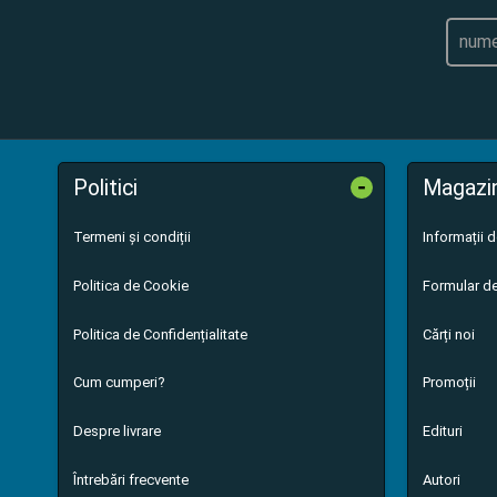
-
Politici
Magazi
Termeni și condiții
Informații 
Politica de Cookie
Formular de
Politica de Confidențialitate
Cărți noi
Cum cumperi?
Promoții
Despre livrare
Edituri
Întrebări frecvente
Autori