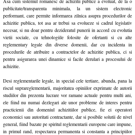
Asa cum sistemul romanesc de achizitii publice a evoluat, de la o
publicitate/transparenta minimala, la un sistem electronic
performant, care permite informarea zilnica asupra procedurilor de
achizitie publica, tot asa ar trebui sa evolueze si cadrul legislativ
necesar, si nu doar pentru dezideratul punerii in accord cu evolutia
vietii sociale, cu tehnologiile folosite de ofertanti si cu alte
reglementary legale din diverse domenii, dar cu incidenta in
procedurile de atribuire a contractelor de achizitie publica, ci si
pentru asigurarea unei dinamice si facile derulari a procesului de
achizitie.
Desi reglementarile legale, in special cele tertiare, abunda, pana la
riscul suprareglementarii, majoritatea opiniilor exprimate de autorii
studiilor din prezenta lucrare vor ramane actuale pentru multi ani,
ele fiind nu numai dezlegari ale unor probleme de interes pentru
practicienii din domeniul achizitiilor publice, fie ei operatori
economici sau autoritati contractante, dar si posibile solutii de nivel
general, fiind bazate pe spiritul reglementarii europene care impune,
in primul rand, respectarea permanenta si constanta a principiilor