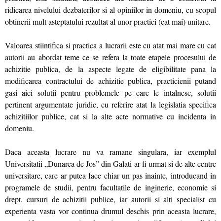
ridicarea nivelului dezbaterilor si al opiniilor in domeniu, cu scopul
obtinerii mult asteptatului rezultat al unor practici (cat mai) unitare.
Valoarea stiintifica si practica a lucrarii este cu atat mai mare cu cat
autorii au abordat teme ce se refera la toate etapele procesului de
achizitie publica, de la aspecte legate de eligibilitate pana la
modificarea contractului de achizitie publica, practicienii putand
gasi aici solutii pentru problemele pe care le intalnesc, solutii
pertinent argumentate juridic, cu referire atat la legislatia specifica
achizitiilor publice, cat si la alte acte normative cu incidenta in
domeniu.
Daca aceasta lucrare nu va ramane singulara, iar exemplul
Universitatii „Dunarea de Jos” din Galati ar fi urmat si de alte centre
universitare, care ar putea face chiar un pas inainte, introducand in
programele de studii, pentru facultatile de inginerie, economie si
drept, cursuri de achizitii publice, iar autorii si alti specialist cu
experienta vasta vor continua drumul deschis prin aceasta lucrare,