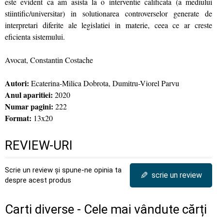
este evident ca am asista la o interventie calificata (a mediului
stiintific/universitar) in solutionarea controverselor generate de
interpretari diferite ale legislatiei in materie, ceea ce ar creste
eficienta sistemului.
Avocat, Constantin Costache
Autori:
Ecaterina-Milica Dobrota, Dumitru-Viorel Parvu
Anul aparitiei:
2020
Numar pagini:
222
Format:
13x20
REVIEW-URI
Scrie un review și spune-ne opinia ta
✎
scrie un review
despre acest produs
Carti diverse - Cele mai vândute cărți