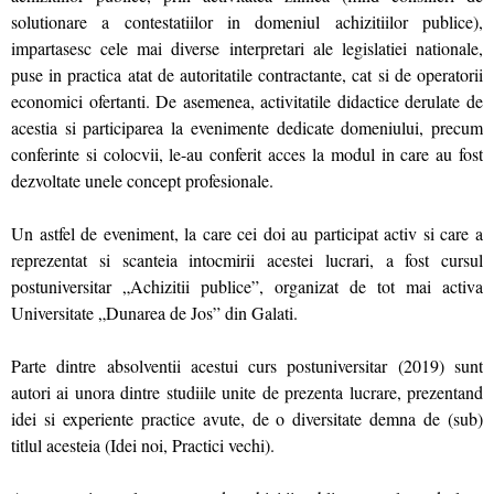
solutionare a contestatiilor in domeniul achizitiilor publice),
impartasesc cele mai diverse interpretari ale legislatiei nationale,
puse in practica atat de autoritatile contractante, cat si de operatorii
economici ofertanti. De asemenea, activitatile didactice derulate de
acestia si participarea la evenimente dedicate domeniului, precum
conferinte si colocvii, le-au conferit acces la modul in care au fost
dezvoltate unele concept profesionale.
Un astfel de eveniment, la care cei doi au participat activ si care a
reprezentat si scanteia intocmirii acestei lucrari, a fost cursul
postuniversitar „Achizitii publice”, organizat de tot mai activa
Universitate „Dunarea de Jos” din Galati.
Parte dintre absolventii acestui curs postuniversitar (2019) sunt
autori ai unora dintre studiile unite de prezenta lucrare, prezentand
idei si experiente practice avute, de o diversitate demna de (sub)
titlul acesteia (Idei noi, Practici vechi).