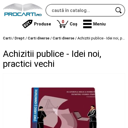
produse
0
Produse
Coș
Meniu
Carti
/
Drept
/
Carti diverse
/
Carti diverse
/
Achizitii publice - Idei noi, practici vechi
Achizitii publice - Idei noi,
practici vechi