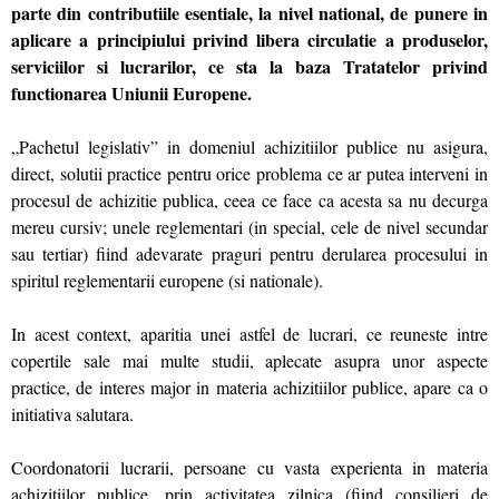
parte din contributiile esentiale, la nivel national, de punere in
aplicare a principiului privind libera circulatie a produselor,
serviciilor si lucrarilor, ce sta la baza Tratatelor privind
functionarea Uniunii Europene.
„Pachetul legislativ” in domeniul achizitiilor publice nu asigura,
direct, solutii practice pentru orice problema ce ar putea interveni in
procesul de achizitie publica, ceea ce face ca acesta sa nu decurga
mereu cursiv; unele reglementari (in special, cele de nivel secundar
sau tertiar) fiind adevarate praguri pentru derularea procesului in
spiritul reglementarii europene (si nationale).
In acest context, aparitia unei astfel de lucrari, ce reuneste intre
copertile sale mai multe studii, aplecate asupra unor aspecte
practice, de interes major in materia achizitiilor publice, apare ca o
initiativa salutara.
Coordonatorii lucrarii, persoane cu vasta experienta in materia
achizitiilor publice, prin activitatea zilnica (fiind consilieri de