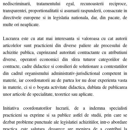
nediscriminarii, tratamentului egal, recunoasterii reciproce,
transparentei, proportionalitatii si asumarii raspunderii, consacrate in
directivele europene si in legislatia nationala, dar, din pacate, de
multe ori neaplicate.
Lucrarea este cu atat mai interesanta si valoroasa cu cat autorii
articolelor sunt practicieni din diverse paliere ale procesului de
achizitie publica, cuprinzand autoritati contractante cu atributiuni
diverse, operatori economici din sfera tuturor categoriilor de
contracte, cadre didactice si consilieri de solutionare a contestatiilor
din cadrul organismului administrativ-jurisdictional competent in
materie, iar coordonatorii au de partea lor nu doar experienta vasta
in materie, ci si o bogata activitate didactica, dublata de publicarea
unor articole de specialitate, teoretice sau aplicate.
Initiativa coordonatorilor lucrarii, de a indemna specialisti
practicieni sa exprime si sa publice astfel de studii, prin care se
dezbat probleme punctuale ale legislatiei achizitiilor, intr-o abordare
practica, este salutara, deoarece are menirea de a contribui la