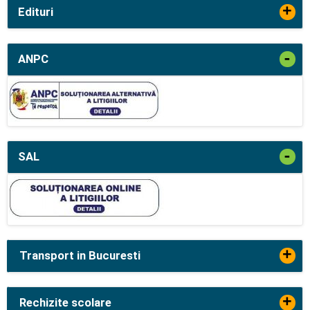
+
Edituri
-
ANPC
-
SAL
+
Transport in Bucuresti
+
Rechizite scolare