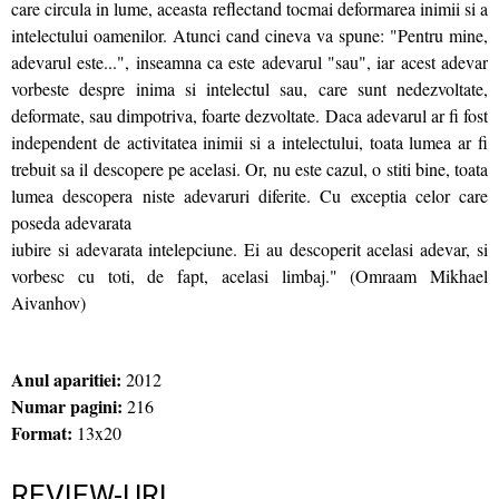
care circula in lume, aceasta reflectand tocmai deformarea inimii si a
intelectului oamenilor. Atunci cand cineva va spune: "Pentru mine,
adevarul este...", inseamna ca este adevarul "sau", iar acest adevar
vorbeste despre inima si intelectul sau, care sunt nedezvoltate,
deformate, sau dimpotriva, foarte dezvoltate. Daca adevarul ar fi fost
independent de activitatea inimii si a intelectului, toata lumea ar fi
trebuit sa il descopere pe acelasi. Or, nu este cazul, o stiti bine, toata
lumea descopera niste adevaruri diferite. Cu exceptia celor care
poseda adevarata
iubire si adevarata intelepciune. Ei au descoperit acelasi adevar, si
vorbesc cu toti, de fapt, acelasi limbaj." (Omraam Mikhael
Aivanhov)
Anul aparitiei:
2012
Numar pagini:
216
Format:
13x20
REVIEW-URI