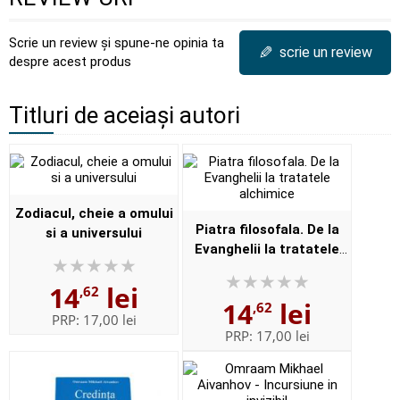
Scrie un review și spune-ne opinia ta
✎
scrie un review
despre acest produs
Titluri de aceiași autori
Zodiacul, cheie a omului
Piatra filosofala. De la
si a universului
Evanghelii la tratatele
alchimice
14
lei
,62
14
lei
,62
PRP:
17,00 lei
PRP:
17,00 lei