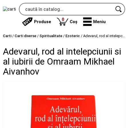
produse
0
Produse
Coș
Meniu
Carti
/
Carti diverse
/
Spiritualitate
/
Ezoteric
/
Adevarul, rod al intelepciunii si al iubirii de Omraam Mikhael Aivanhov
Adevarul, rod al intelepciunii si
al iubirii de Omraam Mikhael
Aivanhov