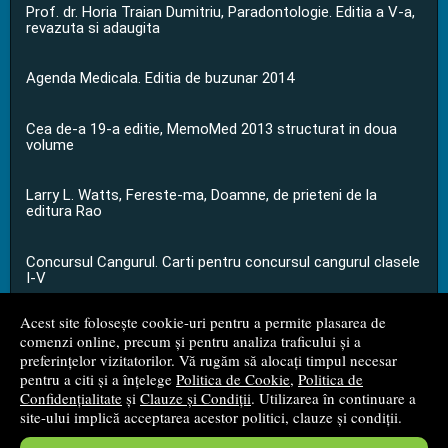
Prof. dr. Horia Traian Dumitriu, Paradontologie. Editia a V-a,
revazuta si adaugita
Agenda Medicala. Editia de buzunar 2014
Cea de-a 19-a editie, MemoMed 2013 structurat in doua
volume
Larry L. Watts, Fereste-ma, Doamne, de prieteni de la
editura Rao
Concursul Cangurul. Carti pentru concursul cangurul clasele
I-V
Acest site folosește cookie-uri pentru a permite plasarea de
...toate știrile
comenzi online, precum și pentru analiza traficului și a
preferințelor vizitatorilor. Vă rugăm să alocați timpul necesar
pentru a citi și a înțelege
Politica de Cookie
,
Politica de
© 2008 - 2026
S.C. M.G. Net Distribution S.R.L.
Confidențialitate
și
Clauze și Condiții
. Utilizarea în continuare a
site-ului implică acceptarea acestor politici, clauze și condiții.
Magazin online
creat de
Vital Soft