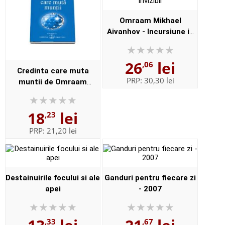
Omraam Mikhael
Aivanhov - Incursiune in
invizibil
26
lei
,06
Credinta care muta
PRP:
30,30 lei
muntii de Omraam
Mikhael Aivanhov
18
lei
,23
PRP:
21,20 lei
Destainuirile focului si ale
Ganduri pentru fiecare zi
apei
- 2007
,33
,67