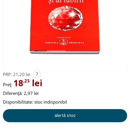
?
PRP:
21,20 lei
18
lei
,23
Preț:
Diferență: 2,97 lei
Disponibilitate:
stoc indisponibil
alertă stoc