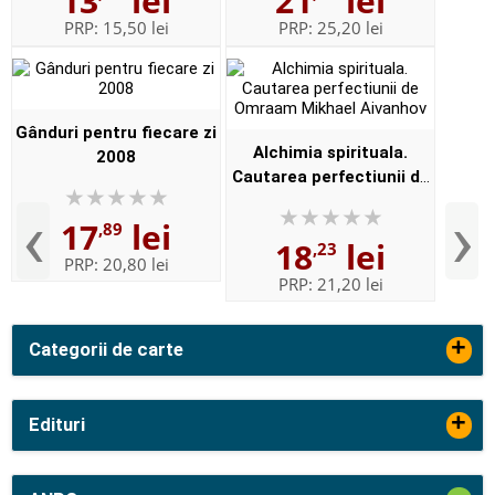
13
lei
21
lei
PRP:
15,50 lei
PRP:
25,20 lei
Gânduri pentru fiecare zi
Alchimia spirituala.
2008
Cautarea perfectiunii de
Omraam Mikhael
‹
›
17
lei
Aivanhov
,89
18
lei
,23
PRP:
20,80 lei
PRP:
21,20 lei
+
Categorii de carte
+
Edituri