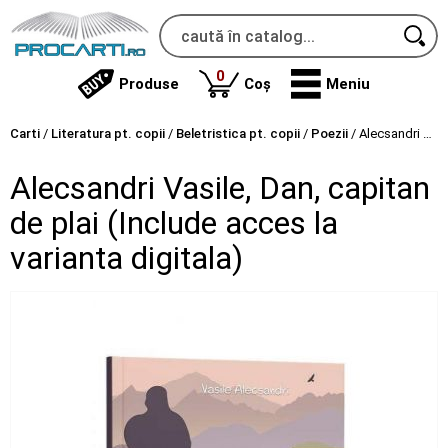
produse
0
Produse
Coș
Meniu
Carti
/
Literatura pt. copii
/
Beletristica pt. copii
/
Poezii
/
Alecsandri Vasile, Dan, capitan de plai (Include acces la varianta digitala)
Alecsandri Vasile, Dan, capitan
de plai (Include acces la
varianta digitala)