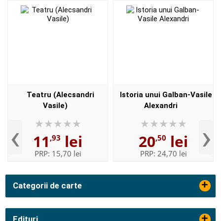
Teatru (Alecsandri
Istoria unui Galban-Vasile
Vasile)
Alexandri
‹
›
11
lei
20
lei
,93
,50
PRP:
15,70 lei
PRP:
24,70 lei
+
Categorii de carte
+
Edituri