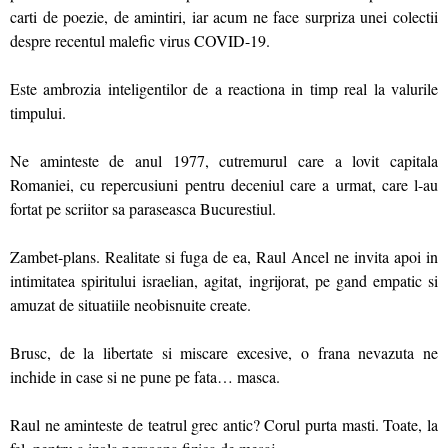
carti de poezie, de amintiri, iar acum ne face surpriza unei colectii
despre recentul malefic virus COVID-19.
Este ambrozia inteligentilor de a reactiona in timp real la valurile
timpului.
Ne aminteste de anul 1977, cutremurul care a lovit capitala
Romaniei, cu repercusiuni pentru deceniul care a urmat, care l-au
fortat pe scriitor sa paraseasca Bucurestiul.
Zambet-plans. Realitate si fuga de ea, Raul Ancel ne invita apoi in
intimitatea spiritului israelian, agitat, ingrijorat, pe gand empatic si
amuzat de situatiile neobisnuite create.
Brusc, de la libertate si miscare excesive, o frana nevazuta ne
inchide in case si ne pune pe fata… masca.
Raul ne aminteste de teatrul grec antic? Corul purta masti. Toate, la