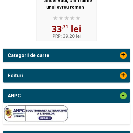
Ancel Raul, Din trairile
unui evreu roman
33
lei
,71
PRP:
39,20 lei
+
Categorii de carte
+
Edituri
-
ANPC