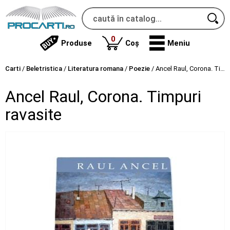
produse
0
Produse
Coș
Meniu
Carti
/
Beletristica
/
Literatura romana
/
Poezie
/
Ancel Raul, Corona. Timpuri ravasite
Ancel Raul, Corona. Timpuri
ravasite