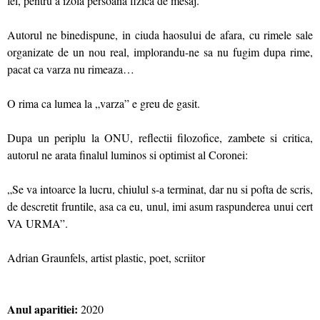
fel, pentru a izola persoana fizica de mesaj.
Autorul ne binedispune, in ciuda haosului de afara, cu rimele sale
organizate de un nou real, implorandu-ne sa nu fugim dupa rime,
pacat ca varza nu rimeaza…
O rima ca lumea la „varza” e greu de gasit.
Dupa un periplu la ONU, reflectii filozofice, zambete si critica,
autorul ne arata finalul luminos si optimist al Coronei:
„Se va intoarce la lucru, chiulul s-a terminat, dar nu si pofta de scris,
de descretit fruntile, asa ca eu, unul, imi asum raspunderea unui cert
VA URMA”.
Adrian Graunfels, artist plastic, poet, scriitor
Anul aparitiei:
2020