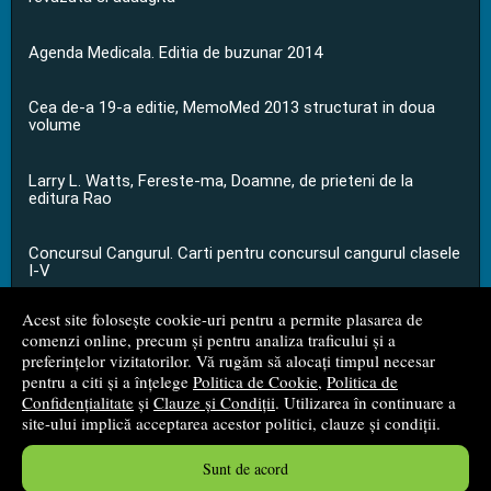
Agenda Medicala. Editia de buzunar 2014
Cea de-a 19-a editie, MemoMed 2013 structurat in doua
volume
Larry L. Watts, Fereste-ma, Doamne, de prieteni de la
editura Rao
Concursul Cangurul. Carti pentru concursul cangurul clasele
I-V
Acest site folosește cookie-uri pentru a permite plasarea de
...toate știrile
comenzi online, precum și pentru analiza traficului și a
preferințelor vizitatorilor. Vă rugăm să alocați timpul necesar
pentru a citi și a înțelege
Politica de Cookie
,
Politica de
© 2008 - 2026
S.C. M.G. Net Distribution S.R.L.
Confidențialitate
și
Clauze și Condiții
. Utilizarea în continuare a
site-ului implică acceptarea acestor politici, clauze și condiții.
Magazin online
creat de
Vital Soft
Sunt de acord
Created in 0.0553 sec