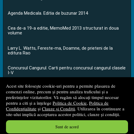
Agenda Medicala. Editia de buzunar 2014
Cea de-a 19-a editie, MemoMed 2013 structurat in doua
volume
Larry L. Watts, Fereste-ma, Doamne, de prieteni de la
editura Rao
Concursul Cangurul. Carti pentru concursul cangurul clasele
I-V
Acest site folosește cookie-uri pentru a permite plasarea de
...toate știrile
comenzi online, precum și pentru analiza traficului și a
preferințelor vizitatorilor. Vă rugăm să alocați timpul necesar
pentru a citi și a înțelege
Politica de Cookie
,
Politica de
© 2008 - 2026
S.C. M.G. Net Distribution S.R.L.
Confidențialitate
și
Clauze și Condiții
. Utilizarea în continuare a
site-ului implică acceptarea acestor politici, clauze și condiții.
Magazin online
creat de
Vital Soft
Sunt de acord
Created in 0.0556 sec