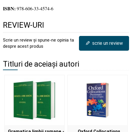
ISBN:
978-606-33-4574-6
REVIEW-URI
Scrie un review și spune-ne opinia ta
✎
scrie un review
despre acest produs
Titluri de aceiași autori
Gramatica limbii romane -
Oxford Collocations