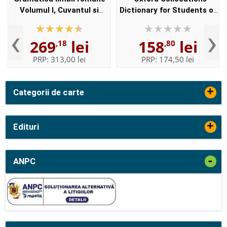
Volumul I, Cuvantul si
Dictionary for Students of
Volumul II, Enuntul -
English with CD-ROM - For
‹
›
Elaborata sub egida
students of English -
269
lei
158
lei
,18
,80
Institutului de
Format, Paperback
Lingvistica,,...
PRP:
313,00 lei
PRP:
174,50 lei
+
Categorii de carte
+
Edituri
-
ANPC