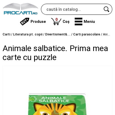
produse
0
Produse
Coș
Meniu
Carti
/
Literatura pt. copii
/
Divertisment&...
/
Carti parascolare
/
Animale salbatice. Prima mea carte cu puzzle
Animale salbatice. Prima mea
carte cu puzzle