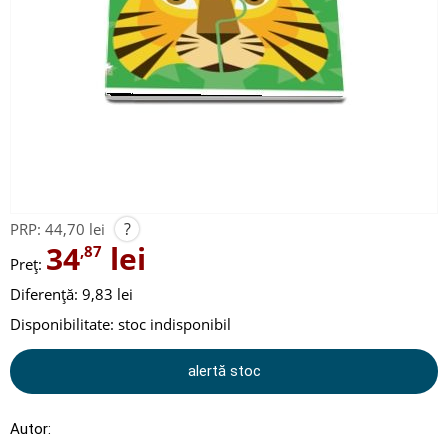
?
PRP:
44,70 lei
34
lei
,87
Preț:
Diferență: 9,83 lei
Disponibilitate:
stoc indisponibil
alertă stoc
Autor: