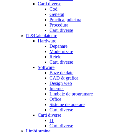
Carti diverse
Cod
General
Practica judiciara
Procedura
Carti diverse
IT&Calculatoare
Hardware
Depanare
Modernizare
Retele
Carti diverse
Software
Baze de date
CAD & grafica
Design web
Internet
Limbaje de programare
Office
Sisteme de operare
Carti diverse
Carti diverse
IT
Carti diverse
Limbi straine