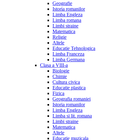
Geografie
Istoria romanilor
Limba Engleza
Limba romana
Limbi straine
Matematica
Religie
Altele
Educatie Tehnologica
Limba Franceza
Limba Germana
Clasa a VIII-a
Biologie
Chimie
Cultura civica
Educatie plastica
Fizica
Geografia romaniei
Istoria romanilor
Limba Engleza
Limba si lit. romana
Limbi straine
Matematica
Altele
Educatie muzicala