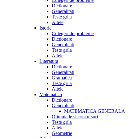
Culegeri de probleme
Dictionare
Generalitati
Teste grila
Altele
Istorie
Culegeri de probleme
Dictionare
Generalitati
Teste grila
Altele
Literatura
Dictionare
Generalitati
Gramatica
Teste grila
Altele
Matematica
Dictionare
Generalitati
MATEMATICA GENERALA
Olimpiade si concursuri
Teste grila
Altele
Geometrie