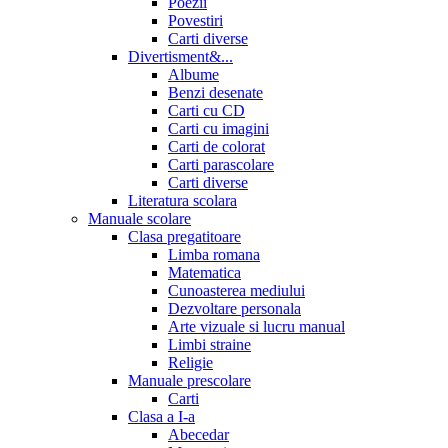
Poezii
Povestiri
Carti diverse
Divertisment&...
Albume
Benzi desenate
Carti cu CD
Carti cu imagini
Carti de colorat
Carti parascolare
Carti diverse
Literatura scolara
Manuale scolare
Clasa pregatitoare
Limba romana
Matematica
Cunoasterea mediului
Dezvoltare personala
Arte vizuale si lucru manual
Limbi straine
Religie
Manuale prescolare
Carti
Clasa a I-a
Abecedar