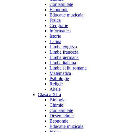
Contabilitate
Economie
Educatie muzicala
Fizica
Geografie
Informatica
Istorie
Latina
Limba engleza
Limba franceza
Limba germana
Limba italiana
Limba si lit. romana
Matematica
Psihologie
Religie
Altele
Clasa a XI-a
Biologie
Chimie
Contabilitate
Desen tehnic
Economie
Educatie muzicala
Fizica