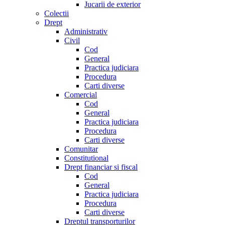
Jucarii de exterior
Colectii
Drept
Administrativ
Civil
Cod
General
Practica judiciara
Procedura
Carti diverse
Comercial
Cod
General
Practica judiciara
Procedura
Carti diverse
Comunitar
Constitutional
Drept financiar si fiscal
Cod
General
Practica judiciara
Procedura
Carti diverse
Dreptul transporturilor