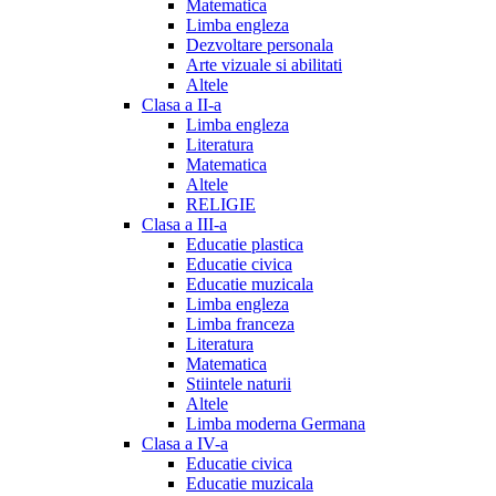
Matematica
Limba engleza
Dezvoltare personala
Arte vizuale si abilitati
Altele
Clasa a II-a
Limba engleza
Literatura
Matematica
Altele
RELIGIE
Clasa a III-a
Educatie plastica
Educatie civica
Educatie muzicala
Limba engleza
Limba franceza
Literatura
Matematica
Stiintele naturii
Altele
Limba moderna Germana
Clasa a IV-a
Educatie civica
Educatie muzicala