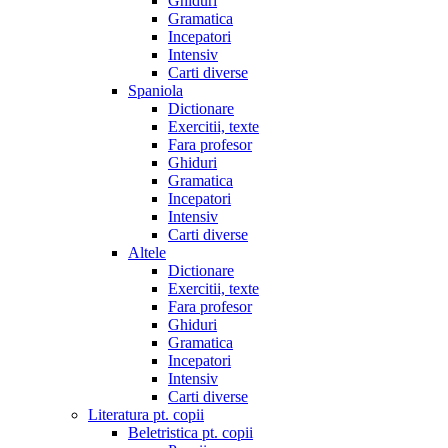
Ghiduri
Gramatica
Incepatori
Intensiv
Carti diverse
Spaniola
Dictionare
Exercitii, texte
Fara profesor
Ghiduri
Gramatica
Incepatori
Intensiv
Carti diverse
Altele
Dictionare
Exercitii, texte
Fara profesor
Ghiduri
Gramatica
Incepatori
Intensiv
Carti diverse
Literatura pt. copii
Beletristica pt. copii