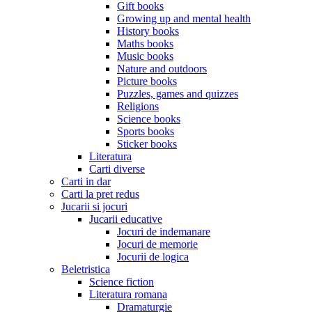
Gift books
Growing up and mental health
History books
Maths books
Music books
Nature and outdoors
Picture books
Puzzles, games and quizzes
Religions
Science books
Sports books
Sticker books
Literatura
Carti diverse
Carti in dar
Carti la pret redus
Jucarii si jocuri
Jucarii educative
Jocuri de indemanare
Jocuri de memorie
Jocurii de logica
Beletristica
Science fiction
Literatura romana
Dramaturgie