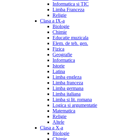
Informatica si TIC
Limba Franceza
Religie
Clasa a IX-a
Biologie
Chimie
Educatie muzicala
Elem. de teh. gen.
Fizica
Geografie
Informatica
Istorie
Latina
Limba engleza
Limba franceza
Limba germana
Limba italiana
Limba si lit. romana
Logica si argumentatie
Matematica
Religie
Altele
Clasa a X-a
Biologie
Chimie