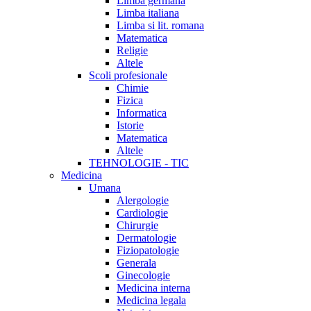
Limba germana
Limba italiana
Limba si lit. romana
Matematica
Religie
Altele
Scoli profesionale
Chimie
Fizica
Informatica
Istorie
Matematica
Altele
TEHNOLOGIE - TIC
Medicina
Umana
Alergologie
Cardiologie
Chirurgie
Dermatologie
Fiziopatologie
Generala
Ginecologie
Medicina interna
Medicina legala