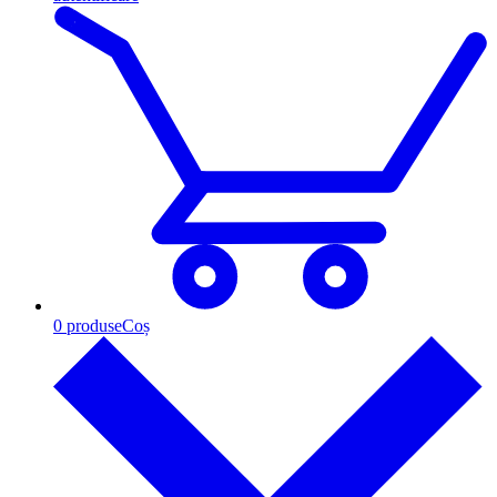
0
produse
Coș