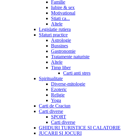
Familie
Iubire & sex
Motivational
Stiati ca...
Altele
Legislatie rutiera
Sfaturi practice
Astrologie
Bussines
Gastronomie
Tratamente naturiste
Altele
Timp liber
Carti anti stres
Spiritualitate
Diverse-mitologie
Ezoteric
Religie
Yoga
Carti de Craciun
Carti diverse
SPORT
Carti diverse
GHIDURI TURISTICE SI CALATORIE
JUCARII SI JOCURI