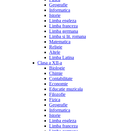
Geografie
Informatica
Istorie
Limba engleza
Limba franceza
Limba germana
Limba si lit. romana
Matematica
Religie
Altele
Limba Latina
Clasa a XII-a
Biologie
Chimie
Contabilitate
Economie
Educatie muzicala
Filozofie
Fizica
Geografie
Informatica
Istorie
Limba engleza
Limba franceza