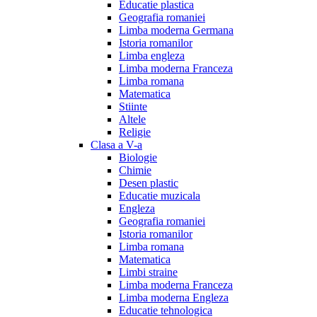
Educatie plastica
Geografia romaniei
Limba moderna Germana
Istoria romanilor
Limba engleza
Limba moderna Franceza
Limba romana
Matematica
Stiinte
Altele
Religie
Clasa a V-a
Biologie
Chimie
Desen plastic
Educatie muzicala
Engleza
Geografia romaniei
Istoria romanilor
Limba romana
Matematica
Limbi straine
Limba moderna Franceza
Limba moderna Engleza
Educatie tehnologica