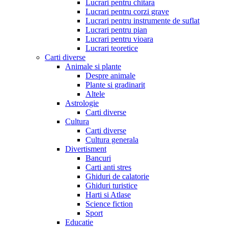
Lucrari pentru chitara
Lucrari pentru corzi grave
Lucrari pentru instrumente de suflat
Lucrari pentru pian
Lucrari pentru vioara
Lucrari teoretice
Carti diverse
Animale si plante
Despre animale
Plante si gradinarit
Altele
Astrologie
Carti diverse
Cultura
Carti diverse
Cultura generala
Divertisment
Bancuri
Carti anti stres
Ghiduri de calatorie
Ghiduri turistice
Harti si Atlase
Science fiction
Sport
Educatie