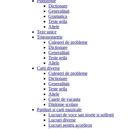
Psihologie
Dictionare
Generalitati
Gramatica
Teste grila
Altele
Teze unice
Trigonometrie
Culegeri de probleme
Dictionare
Generalitati
Teste grila
Altele
Carti diverse
Culegeri de probleme
Dictionare
Generalitati
Teste grila
Altele
Caiete de vacanta
Diplome scolare
Partituri si carti muzicale
Lucrari de voce sau teorie si solfegii
Lucrari diverse
Lucrari pentru acordeon