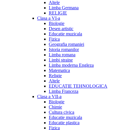
Altele
Limba Germana
RELIGIE
Clasa a VI-a
Biologie
Desen artistic
Educatie muzicala
Fizica
Geografia romaniei
Istoria romanilor
Limba romana
Limbi straine
Limba moderna Engleza
Matematica
Religie
Altele
EDUCATIE TEHNOLOGICA
Limba Franceza
Clasa a VII-a
Biologie
Chimie
Cultura civica
Educatie muzicala
Educatie plastica
Fizica