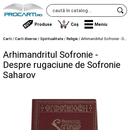
produse
0
Produse
Coș
Meniu
Carti
/
Carti diverse
/
Spiritualitate
/
Religie
/
Arhimandritul Sofronie - Despre rugaciune de Sofronie Saharov
Arhimandritul Sofronie -
Despre rugaciune de Sofronie
Saharov