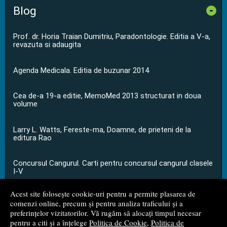
Blog
-
Prof. dr. Horia Traian Dumitriu, Paradontologie. Editia a V-a,
revazuta si adaugita
Agenda Medicala. Editia de buzunar 2014
Cea de-a 19-a editie, MemoMed 2013 structurat in doua
volume
Larry L. Watts, Fereste-ma, Doamne, de prieteni de la
editura Rao
Concursul Cangurul. Carti pentru concursul cangurul clasele
I-V
Acest site folosește cookie-uri pentru a permite plasarea de
...toate știrile
comenzi online, precum și pentru analiza traficului și a
preferințelor vizitatorilor. Vă rugăm să alocați timpul necesar
pentru a citi și a înțelege
Politica de Cookie
,
Politica de
© 2008 - 2026
S.C. M.G. Net Distribution S.R.L.