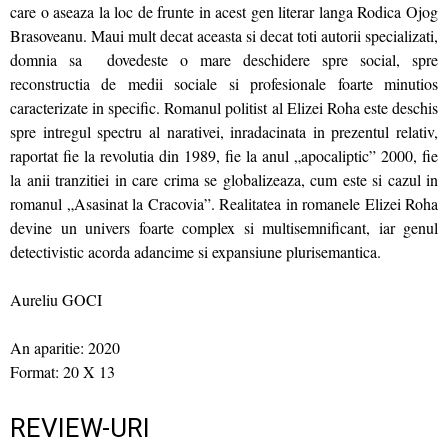
care o aseaza la loc de frunte in acest gen literar langa Rodica Ojog
Brasoveanu. Maui mult decat aceasta si decat toti autorii specializati,
domnia sa dovedeste o mare deschidere spre social, spre
reconstructia de medii sociale si profesionale foarte minutios
caracterizate in specific. Romanul politist al Elizei Roha este deschis
spre intregul spectru al narativei, inradacinata in prezentul relativ,
raportat fie la revolutia din 1989, fie la anul „apocaliptic” 2000, fie
la anii tranzitiei in care crima se globalizeaza, cum este si cazul in
romanul „Asasinat la Cracovia”. Realitatea in romanele Elizei Roha
devine un univers foarte complex si multisemnificant, iar genul
detectivistic acorda adancime si expansiune plurisemantica.
Aureliu GOCI
An aparitie: 2020
Format: 20 X 13
REVIEW-URI