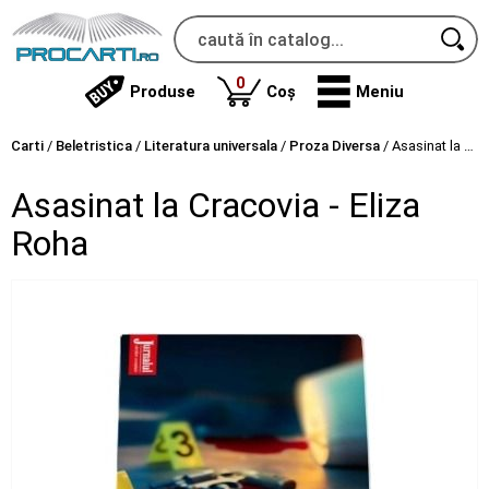
produse
0
Produse
Coș
Meniu
Carti
/
Beletristica
/
Literatura universala
/
Proza Diversa
/
Asasinat la Cracovia - Eliza Roha
Asasinat la Cracovia - Eliza
Roha