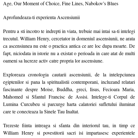
Age, Our Moment of Choice, Fine Lines, Nabokov’s Blues
Aprofundeaza-ti experienta Ascensiunii
Pentru a sti incotro te indrepti in viata, trebuie mai intai sa-ti intelegi
trecutul. William Henry, cercetator in domeniul ascensiunii, ne arata
ca ascensiunea nu este o practica antica ce are loc dupa moarte. De
fapt, niciodata in istorie nu a existat o perioada in care atat de multi
oameni sa lucreze activ catre propria lor ascensiune.
Exploreaza cronologia cautarii ascensiunii, de la intelepciunea
egiptenilor si pana la spiritualistii contemporani, incluzand relatari
fascinante despre Moise, Buddha, greci, Iisus, Fecioara Maria,
Mahomed si Sfantul Francisc de Assisi. Intelege-ti Corpul de
Lumina Curcubeu si parcurge harta calatoriei sufletului iluminat
care te conecteaza la Sinele Tau Inaltat.
Trezeste fiinta intreaga si sfanta din interiorul tau, in timp ce
William Henry si povestitorii sacri isi impartasesc experientele