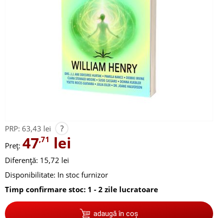
?
PRP:
63,43 lei
47
lei
,71
Preț:
Diferență: 15,72 lei
Disponibilitate:
In stoc furnizor
Timp confirmare stoc: 1 - 2 zile lucratoare
adaugă în coș