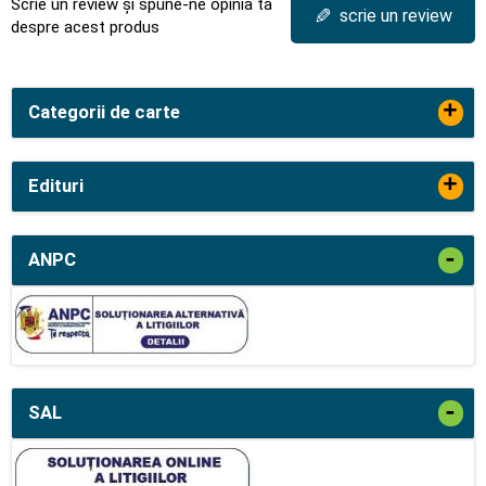
Scrie un review și spune-ne opinia ta
✎
scrie un review
despre acest produs
+
Categorii de carte
+
Edituri
-
ANPC
-
SAL