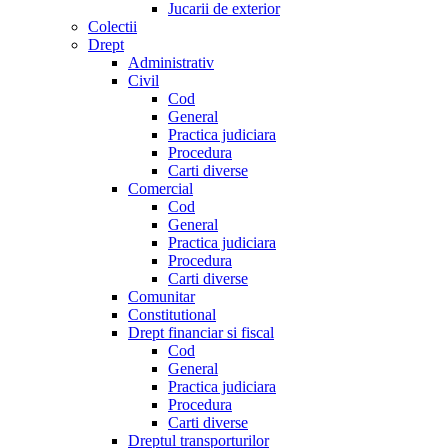
Jucarii de exterior
Colectii
Drept
Administrativ
Civil
Cod
General
Practica judiciara
Procedura
Carti diverse
Comercial
Cod
General
Practica judiciara
Procedura
Carti diverse
Comunitar
Constitutional
Drept financiar si fiscal
Cod
General
Practica judiciara
Procedura
Carti diverse
Dreptul transporturilor