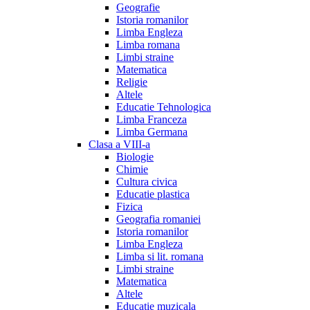
Geografie
Istoria romanilor
Limba Engleza
Limba romana
Limbi straine
Matematica
Religie
Altele
Educatie Tehnologica
Limba Franceza
Limba Germana
Clasa a VIII-a
Biologie
Chimie
Cultura civica
Educatie plastica
Fizica
Geografia romaniei
Istoria romanilor
Limba Engleza
Limba si lit. romana
Limbi straine
Matematica
Altele
Educatie muzicala