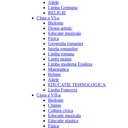
Altele
Limba Germana
RELIGIE
Clasa a VI-a
Biologie
Desen artistic
Educatie muzicala
Fizica
Geografia romaniei
Istoria romanilor
Limba romana
Limbi straine
Limba moderna Engleza
Matematica
Religie
Altele
EDUCATIE TEHNOLOGICA
Limba Franceza
Clasa a VII-a
Biologie
Chimie
Cultura civica
Educatie muzicala
Educatie plastica
Fizica