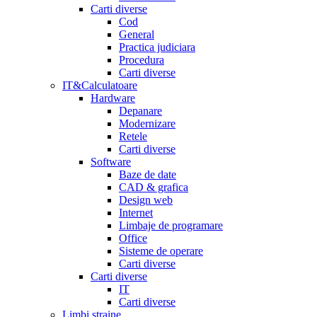
Carti diverse
Cod
General
Practica judiciara
Procedura
Carti diverse
IT&Calculatoare
Hardware
Depanare
Modernizare
Retele
Carti diverse
Software
Baze de date
CAD & grafica
Design web
Internet
Limbaje de programare
Office
Sisteme de operare
Carti diverse
Carti diverse
IT
Carti diverse
Limbi straine