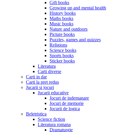
Gift books
Growing up and mental health
History books
Maths books
Music books
Nature and outdoors
Picture books
Puzzles, games and quizzes
Religions
Science books
Sports books
Sticker books
Literatura
Carti diverse
Carti in dar
Carti la pret redus
Jucarii si jocuri
Jucarii educative
Jocuri de indemanare
Jocuri de memorie
Jocurii de logica
Beletristica
Science fiction
Literatura romana
Dramaturgie