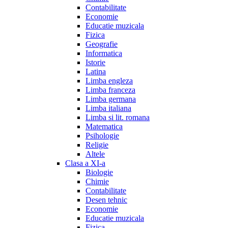
Contabilitate
Economie
Educatie muzicala
Fizica
Geografie
Informatica
Istorie
Latina
Limba engleza
Limba franceza
Limba germana
Limba italiana
Limba si lit. romana
Matematica
Psihologie
Religie
Altele
Clasa a XI-a
Biologie
Chimie
Contabilitate
Desen tehnic
Economie
Educatie muzicala
Fizica