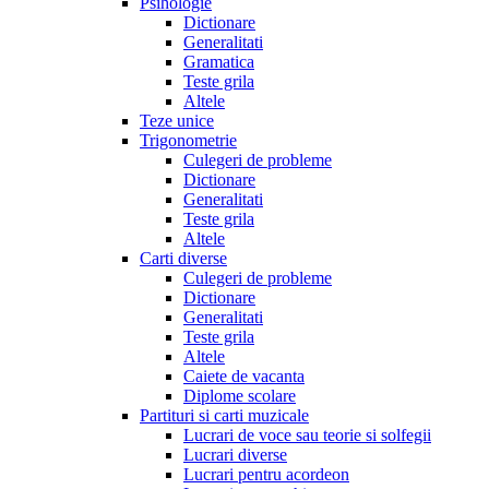
Psihologie
Dictionare
Generalitati
Gramatica
Teste grila
Altele
Teze unice
Trigonometrie
Culegeri de probleme
Dictionare
Generalitati
Teste grila
Altele
Carti diverse
Culegeri de probleme
Dictionare
Generalitati
Teste grila
Altele
Caiete de vacanta
Diplome scolare
Partituri si carti muzicale
Lucrari de voce sau teorie si solfegii
Lucrari diverse
Lucrari pentru acordeon