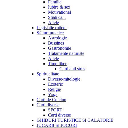
Familie
Iubire & sex
Motivational
Stiati ca...
Altele
Legislatie rutiera
Sfaturi practice
Astrologie
Bussines
Gastronomie
Tratamente naturiste
Altele
Timp liber
Carti anti stres
Spiritualitate
Diverse-mitologie
Ezoteric
Religie
Yoga
Carti de Craciun
Carti diverse
SPORT
Carti diverse
GHIDURI TURISTICE SI CALATORIE
JUCARII SI JOCURI