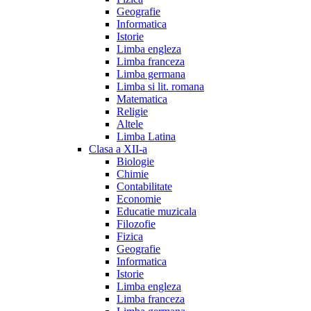
Geografie
Informatica
Istorie
Limba engleza
Limba franceza
Limba germana
Limba si lit. romana
Matematica
Religie
Altele
Limba Latina
Clasa a XII-a
Biologie
Chimie
Contabilitate
Economie
Educatie muzicala
Filozofie
Fizica
Geografie
Informatica
Istorie
Limba engleza
Limba franceza