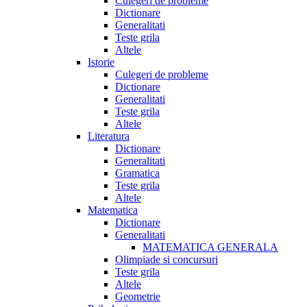
Culegeri de probleme
Dictionare
Generalitati
Teste grila
Altele
Istorie
Culegeri de probleme
Dictionare
Generalitati
Teste grila
Altele
Literatura
Dictionare
Generalitati
Gramatica
Teste grila
Altele
Matematica
Dictionare
Generalitati
MATEMATICA GENERALA
Olimpiade si concursuri
Teste grila
Altele
Geometrie