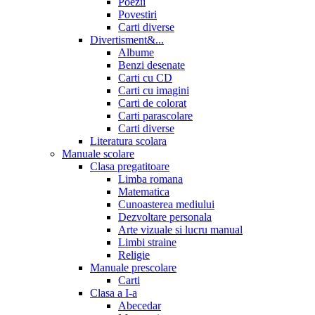
Poezii
Povestiri
Carti diverse
Divertisment&...
Albume
Benzi desenate
Carti cu CD
Carti cu imagini
Carti de colorat
Carti parascolare
Carti diverse
Literatura scolara
Manuale scolare
Clasa pregatitoare
Limba romana
Matematica
Cunoasterea mediului
Dezvoltare personala
Arte vizuale si lucru manual
Limbi straine
Religie
Manuale prescolare
Carti
Clasa a I-a
Abecedar