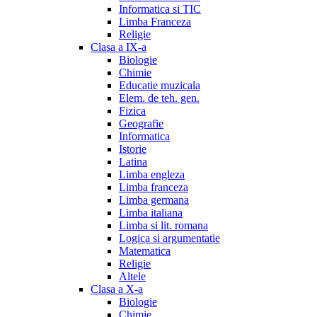
Informatica si TIC
Limba Franceza
Religie
Clasa a IX-a
Biologie
Chimie
Educatie muzicala
Elem. de teh. gen.
Fizica
Geografie
Informatica
Istorie
Latina
Limba engleza
Limba franceza
Limba germana
Limba italiana
Limba si lit. romana
Logica si argumentatie
Matematica
Religie
Altele
Clasa a X-a
Biologie
Chimie