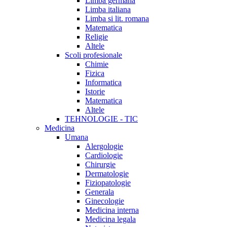
Limba germana
Limba italiana
Limba si lit. romana
Matematica
Religie
Altele
Scoli profesionale
Chimie
Fizica
Informatica
Istorie
Matematica
Altele
TEHNOLOGIE - TIC
Medicina
Umana
Alergologie
Cardiologie
Chirurgie
Dermatologie
Fiziopatologie
Generala
Ginecologie
Medicina interna
Medicina legala