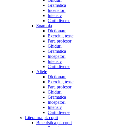
Ghiduri
Gramatica
Incepatori
Intensiv
Carti diverse
Spaniola
Dictionare
Exercitii, texte
Fara profesor
Ghiduri
Gramatica
Incepatori
Intensiv
Carti diverse
Altele
Dictionare
Exercitii, texte
Fara profesor
Ghiduri
Gramatica
Incepatori
Intensiv
Carti diverse
Literatura pt. copii
Beletristica pt. copii