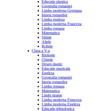
Educatie plastica
Geografia romaniei
Limba moderna Germana
Istoria romanilor
Limba engleza
Limba moderna Franceza
Limba romana
Matematica
Stiinte
Altele
Religie
Clasa a V-a
Biologie
Chimie
Desen plastic
Educatie muzicala
Engleza
Geografia romaniei
Istoria romanilor
Limba romana
Matematica
Limbi straine
Limba moderna Franceza
Limba moderna Engleza
Educatie tehnologica