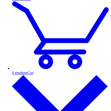
0
produse
Coș