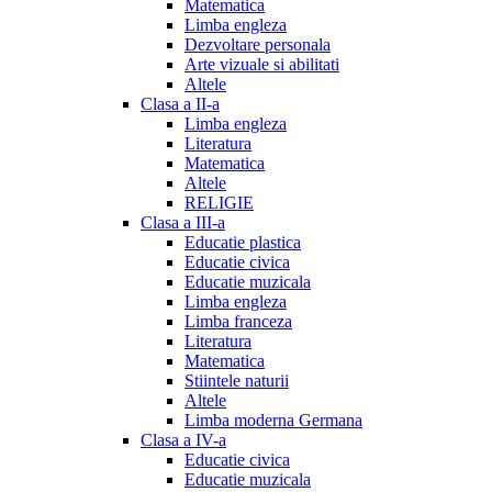
Matematica
Limba engleza
Dezvoltare personala
Arte vizuale si abilitati
Altele
Clasa a II-a
Limba engleza
Literatura
Matematica
Altele
RELIGIE
Clasa a III-a
Educatie plastica
Educatie civica
Educatie muzicala
Limba engleza
Limba franceza
Literatura
Matematica
Stiintele naturii
Altele
Limba moderna Germana
Clasa a IV-a
Educatie civica
Educatie muzicala