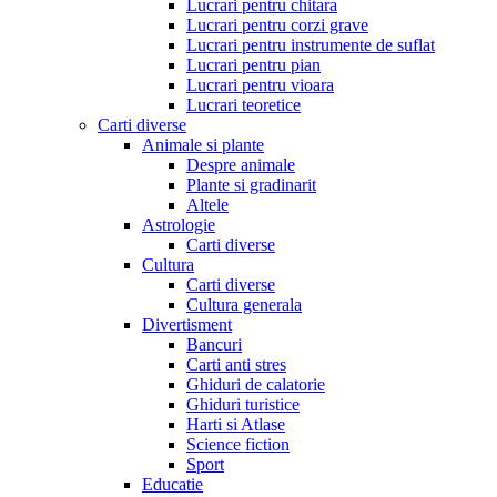
Lucrari pentru chitara
Lucrari pentru corzi grave
Lucrari pentru instrumente de suflat
Lucrari pentru pian
Lucrari pentru vioara
Lucrari teoretice
Carti diverse
Animale si plante
Despre animale
Plante si gradinarit
Altele
Astrologie
Carti diverse
Cultura
Carti diverse
Cultura generala
Divertisment
Bancuri
Carti anti stres
Ghiduri de calatorie
Ghiduri turistice
Harti si Atlase
Science fiction
Sport
Educatie