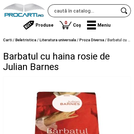
produse
0
Produse
Coș
Meniu
Carti
/
Beletristica
/
Literatura universala
/
Proza Diversa
/
Barbatul cu haina rosie de Julian Barnes
Barbatul cu haina rosie de
Julian Barnes