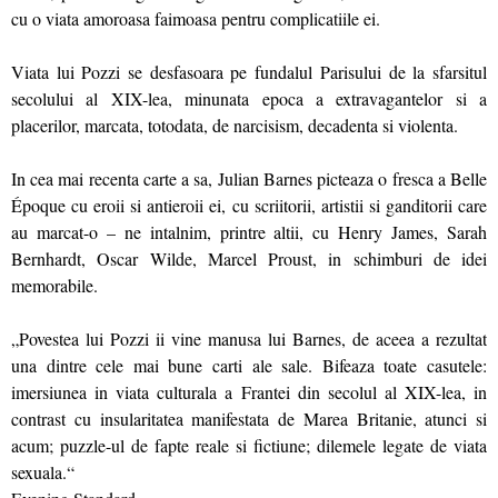
cu o viata amoroasa faimoasa pentru complicatiile ei.
Viata lui Pozzi se desfasoara pe fundalul Parisului de la sfarsitul
secolului al XIX-lea, minunata epoca a extravagantelor si a
placerilor, marcata, totodata, de narcisism, decadenta si violenta.
In cea mai recenta carte a sa, Julian Barnes picteaza o fresca a Belle
Époque cu eroii si antieroii ei, cu scriitorii, artistii si ganditorii care
au marcat-o – ne intalnim, printre altii, cu Henry James, Sarah
Bernhardt, Oscar Wilde, Marcel Proust, in schimburi de idei
memorabile.
„Povestea lui Pozzi ii vine manusa lui Barnes, de aceea a rezultat
una dintre cele mai bune carti ale sale. Bifeaza toate casutele:
imersiunea in viata culturala a Frantei din secolul al XIX-lea, in
contrast cu insularitatea manifestata de Marea Britanie, atunci si
acum; puzzle-ul de fapte reale si fictiune; dilemele legate de viata
sexuala.“