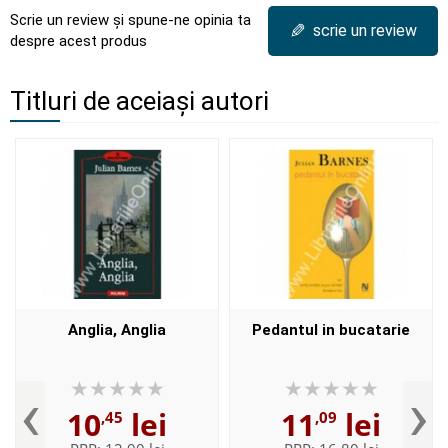
Scrie un review și spune-ne opinia ta
✎
scrie un review
despre acest produs
Titluri de aceiași autori
Anglia, Anglia
Pedantul in bucatarie
‹
›
10
lei
11
lei
,45
,09