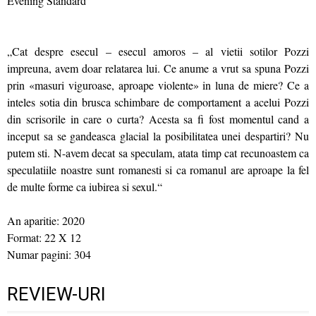
Evening Standard
„Cat despre esecul – esecul amoros – al vietii sotilor Pozzi
impreuna, avem doar relatarea lui. Ce anume a vrut sa spuna Pozzi
prin «masuri viguroase, aproape violente» in luna de miere? Ce a
inteles sotia din brusca schimbare de comportament a acelui Pozzi
din scrisorile in care o curta? Acesta sa fi fost momentul cand a
inceput sa se gandeasca glacial la posibilitatea unei despartiri? Nu
putem sti. N-avem decat sa speculam, atata timp cat recunoastem ca
speculatiile noastre sunt romanesti si ca romanul are aproape la fel
de multe forme ca iubirea si sexul.“
An aparitie: 2020
Format: 22 X 12
Numar pagini: 304
REVIEW-URI