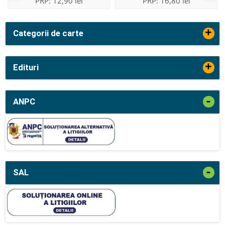
PRP:
12,90 lei
PRP:
16,80 lei
+
Categorii de carte
+
Edituri
-
ANPC
-
SAL