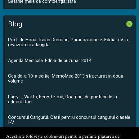
Setările mele de confidențialitate
Blog
-
Prof. dr. Horia Traian Dumitriu, Paradontologie. Editia a V-a,
revazuta si adaugita
Agenda Medicala. Editia de buzunar 2014
Cea de-a 19-a editie, MemoMed 2013 structurat in doua
volume
Larry L. Watts, Fereste-ma, Doamne, de prieteni de la
editura Rao
Concursul Cangurul. Carti pentru concursul cangurul clasele
I-V
Acest site folosește cookie-uri pentru a permite plasarea de
...toate știrile