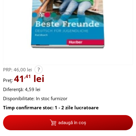
?
PRP:
46,00 lei
41
lei
,41
Preț:
Diferență: 4,59 lei
Disponibilitate:
In stoc furnizor
Timp confirmare stoc: 1 - 2 zile lucratoare
adaugă în coș