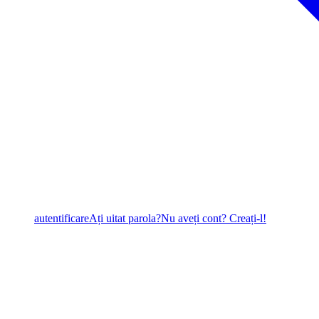
autentificare
Ați uitat parola?
Nu aveți cont? Creați-l!