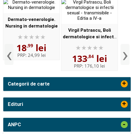
Dermato-venerologie.
Nursing in dermatologie
Virgil Patrascu, Boli
dermatologice si infectii
sexual - transmisibile -
18
lei
‹
›
,99
Editia a IV-a
PRP:
24,99 lei
133
lei
,84
PRP:
176,10 lei
+
Categorii de carte
+
Edituri
-
ANPC