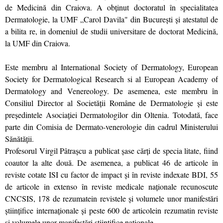
de Medicină din Craiova. A obţinut doctoratul în specialitatea
Dermatologie, la UMF „Carol Davila" din Bucureşti şi atestatul de
a bilita re, in domeniul de studii universitare de doctorat Medicină,
la UMF din Craiova.
Este membru al International Society of Dermatology, European
Society for Dermatological Research si al European Academy of
Dermatology and Venereology. De asemenea, este membru în
Consiliul Director al Societăţii Române de Dermatologie şi este
preşedintele Asociaţiei Dermatologilor din Oltenia. Totodată, face
parte din Comisia de Dermato-venerologie din cadrul Ministerului
Sănătăţii.
Profesorul Virgil Pâtraşcu a publicat şase cărţi de specia litate, fiind
coautor la alte două. De asemenea, a publicat 46 de articole în
reviste cotate ISI cu factor de impact şi în reviste indexate BDI, 55
de articole in extenso în reviste medicale naţionale recunoscute
CNCSIS, 178 de rezumatein revistele şi volumele unor manifestări
ştiinţifice internaţionale şi peste 600 de articolein rezumatin reviste
si volumele unor manifestări stiinţifice naţionale.