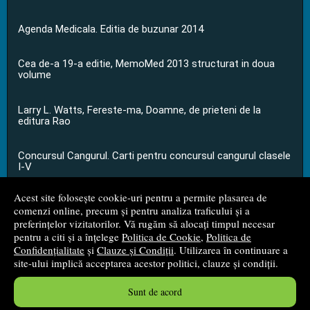
Agenda Medicala. Editia de buzunar 2014
Cea de-a 19-a editie, MemoMed 2013 structurat in doua
volume
Larry L. Watts, Fereste-ma, Doamne, de prieteni de la
editura Rao
Concursul Cangurul. Carti pentru concursul cangurul clasele
I-V
Acest site folosește cookie-uri pentru a permite plasarea de
...toate știrile
comenzi online, precum și pentru analiza traficului și a
preferințelor vizitatorilor. Vă rugăm să alocați timpul necesar
pentru a citi și a înțelege
Politica de Cookie
,
Politica de
© 2008 - 2026
S.C. M.G. Net Distribution S.R.L.
Confidențialitate
și
Clauze și Condiții
. Utilizarea în continuare a
site-ului implică acceptarea acestor politici, clauze și condiții.
Magazin online
creat de
Vital Soft
Sunt de acord
Created in 0.0486 sec