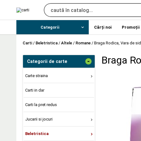
Categorii
Cărți noi
Promoții
Carti
/
Beletristica
/
Altele
/
Romane
/
Braga Rodica, Vara de si
Braga Rod
-
Categorii de carte
Carte straina
Carti in dar
Carti la pret redus
Jucarii si jocuri
Beletristica