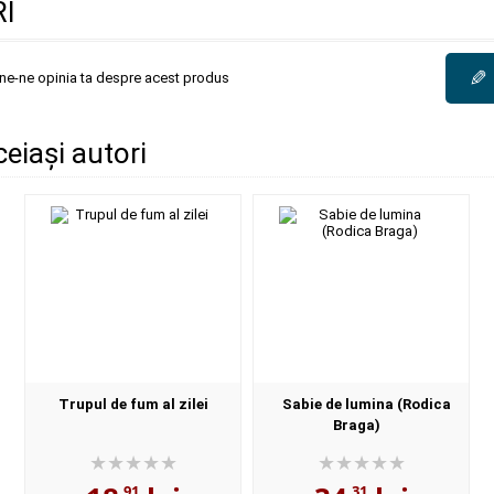
I
✎
une-ne opinia ta despre acest produs
ceiași autori
Trupul de fum al zilei
Sabie de lumina (Rodica
Braga)
,91
,31