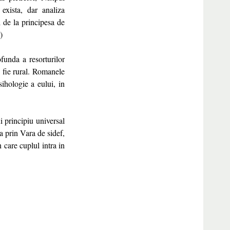
exista, dar analiza
i de la principesa de
)
unda a resorturilor
n, fie rural. Romanele
sihologie a eului, in
i principiu universal
a prin Vara de sidef,
 care cuplul intra in