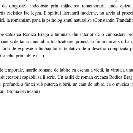
de dragoste), indeobste prin mijlocirea rememorarii, unde epicul 
ctia eseistica fac legea. E spiritul literaturii moderne, nu acela al proze
 aici, la romantism pana la psihologismul naturalist. (Constantin Trandafir
rozatoarea Rodica Braga e luminata din interior de o cunoastere prof
mane si de taina unei iubiri totalizatoare, proiectata fie in univers urba
 forta de expresie a limbajului in tentativa de a descifra complicata p
i sinelui prin iubire.(…)
e temporale, marile romane de iubire ca esenta a vietii, in virtutea unu
asit creatorii capabili sa il scrie. Un astfel de roman creeaza Rodica Brag
i profunde a fiintei sub puterea iubirii, un cant de iubire, ca o muzica in
sul. (Sonia Elvireanu)