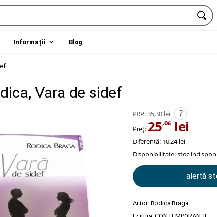
Informații
Blog
def
ica, Vara de sidef
?
PRP:
35,30 lei
25
lei
,06
Preț:
Diferență: 10,24 lei
Disponibilitate:
stoc indisponi
alertă s
Autor:
Rodica Braga
Editura:
CONTEMPORANUL