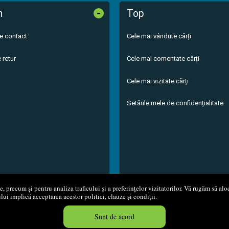
-
n
Top
de contact
Cele mai vândute cărți
 retur
Cele mai comentate cărți
Cele mai vizitate cărți
Setările mele de confidențialitate
 precum și pentru analiza traficului și a preferințelor vizitatorilor. Vă rugăm să aloc
ului implică acceptarea acestor politici, clauze și condiții.
8 - 2026
S.C. M.G. Net Distribution S.R.L.
Magazin online
creat de
Vita
Sunt de acord
Created in 0.0567 sec