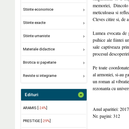
memoriei, Dincolo 
Stiinte economice
meticuloasa si refle
Cleves citire si, de
Stiinte exacte
Lumea evocata de p
Stiinte umaniste
psihice ale fiintei u
sale captiveaza prin
Materiale didactice
procesul descoperiri
Birotica si papetarie
Pe toate coordonatel
al armoniei, si-au g
Reviste si integrame
un roman al vibratie
rezonanta cu univer
-
Edituri
ARAMIS [
-24%
]
Anul aparitiei: 2017
Nr. pagini: 312
PRESTIGE [
-29%
]