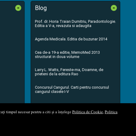
-
-
Blog
Prof. dr. Horia Traian Dumitriu, Paradontologie.
Editia a V-a, revazuta si adaugita
Agenda Medicala. Editia de buzunar 2014
Cea de-a 19-a editie, MemoMed 2013
structurat in doua volume
Larry L. Watts, Fereste-ma, Doamne, de
prieteni de la editura Rao
Concursul Cangurul. Carti pentru concursul
cangurul clasele I-V
...toate știrile
ați timpul necesar pentru a citi și a înțelege
Politica de Cookie
,
Politica
l Soft