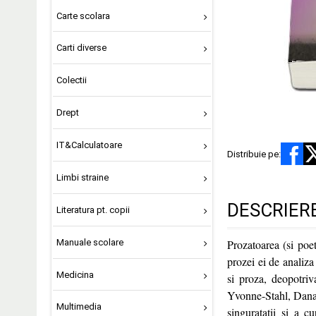
Carte scolara
Carti diverse
Colectii
Drept
IT&Calculatoare
Distribuie pe:
Limbi straine
DESCRIER
Literatura pt. copii
Manuale scolare
Prozatoarea (si poe
prozei ei de analiza
Medicina
si proza, deopotriv
Yvonne-Stahl, Dana D
Multimedia
singuratatii si a c