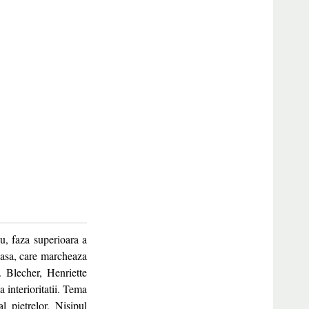
u, faza superioara a
e asa, care marcheaza
. Blecher, Henriette
 interioritatii. Tema
l pietrelor, Nisipul