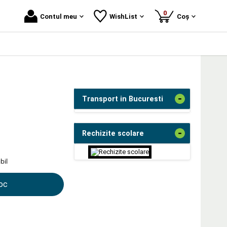
produse
0
Contul meu
WishList
Coș
-
Transport in Bucuresti
-
Rechizite scolare
bil
toc