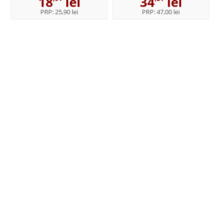
18
lei
34
lei
PRP:
25,90 lei
PRP:
47,00 lei