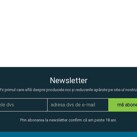
Newsletter
Fii primul care află despre produsele noi și reducerile apărute pe site-ul nostru
mă abon
Prin abonarea la newsletter confirm că am peste 18 ani.