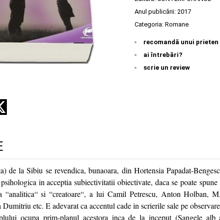
Anul publicării:
2017
Categoria:
Romane
recomandă unui prieten
ai întrebări?
scrie un review
E
ta) de la Sibiu se revendica, bunaoara, din Hortensia Papadat-Bengesc
 psihologica in acceptia subiectivitatii obiectivate, daca se poate spun
a “analitica“ si “creatoare“, a lui Camil Petrescu, Anton Holban, M
umitriu etc. E adevarat ca accentul cade in scrierile sale pe observarea
uplului ocupa prim-planul acestora inca de la inceput (Sangele alb a