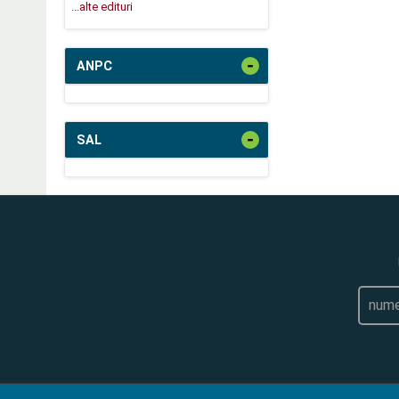
...alte edituri
-
ANPC
-
SAL