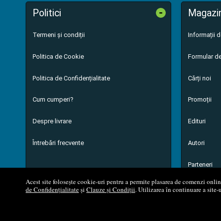
-
Politici
Magazi
Termeni și condiții
Informații 
Politica de Cookie
Formular de
Politica de Confidențialitate
Cărți noi
Cum cumperi?
Promoții
Despre livrare
Edituri
Întrebări frecvente
Autori
Parteneri
Acest site folosește cookie-uri pentru a permite plasarea de comenzi online,
de Confidențialitate
și
Clauze și Condiții
. Utilizarea în continuare a site-
© 200