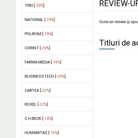
REVIEW-UR
TREI [
-29%
]
NATIONAL [
-29%
]
Scrie un review și sp
POLIROM [
-19%
]
Titluri de a
CORINT [
-29%
]
FARMA MEDIA [
-19%
]
BUSINESSTECH [
-29%
]
CARTEX [
-22%
]
ROXEL [
-22%
]
C.H.BECK [
-14%
]
HUMANITAS [
-16%
]