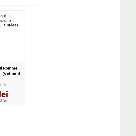
ui Rommel.
. (Volumul al
lei
0 lei