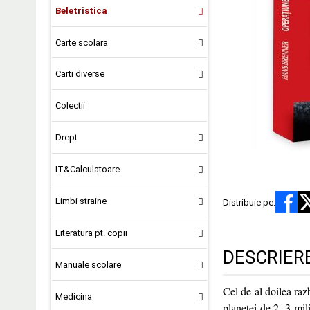
Beletristica
Carte scolara
Carti diverse
Colectii
Drept
IT&Calculatoare
Limbi straine
Distribuie pe:
Literatura pt. copii
DESCRIER
Manuale scolare
Cel de-al doilea ra
Medicina
planetei de 2, 3 mili