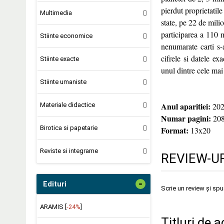
pierdut proprietatile
Multimedia
state, pe 22 de mili
participarea a 110 
Stiinte economice
nenumarate carti s-
cifrele si datele ex
Stiinte exacte
unul dintre cele mai
Stiinte umaniste
Anul aparitiei:
Materiale didactice
202
Numar pagini:
20
Birotica si papetarie
Format:
13x20
Reviste si integrame
REVIEW-UR
-
Edituri
Scrie un review și sp
ARAMIS [
-24%
]
Titluri de a