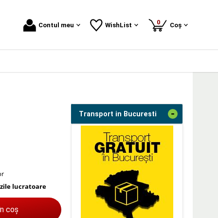
produse
0
Contul meu
WishList
Coș
-
Transport in Bucuresti
or
 zile lucratoare
în coș