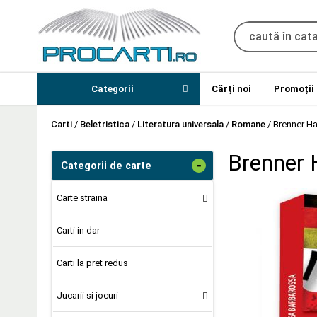
Categorii
Cărți noi
Promoții
Carti
/
Beletristica
/
Literatura universala
/
Romane
/
Brenner Ha
Brenner 
-
Categorii de carte
Carte straina
Carti in dar
Carti la pret redus
Jucarii si jocuri