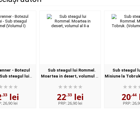
enner - Botezul
Sub steagul lui Rommel.
Sub steagul l
 Sub steagul lui
Moartea in desert, volumul al
Misiune la Tobruk
(Volumul I)
II-a
III-lea)
2
lei
22
lei
20
,33
,33
,44
P:
26,90 lei
PRP:
26,90 lei
PRP:
26,9