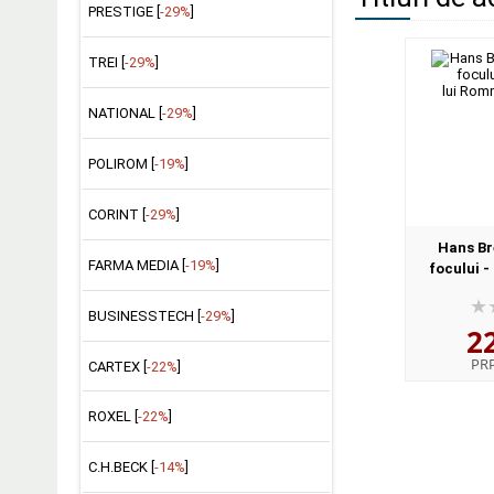
PRESTIGE [
-29%
]
TREI [
-29%
]
NATIONAL [
-29%
]
POLIROM [
-19%
]
CORINT [
-29%
]
Hans Br
FARMA MEDIA [
-19%
]
focului -
Rommel 
BUSINESSTECH [
-29%
]
2
PR
CARTEX [
-22%
]
ROXEL [
-22%
]
C.H.BECK [
-14%
]