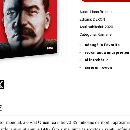
Autor:
Hans Brenner
Editura:
DEXON
Anul publicării:
2020
Categoria:
Romane
adaugă la Favorite
recomandă unui prieten
ai întrebări?
scrie un review
E
zboi mondial, a costat Omenirea intre 70-85 milioane de morti, aproxima
arde la nivelul anului 1940, fara a mai pune la socoteala ranitii, refugia