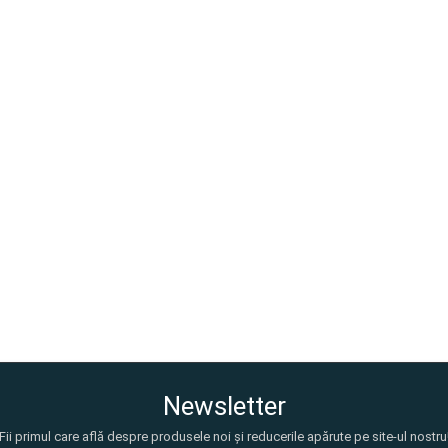
Newsletter
Fii primul care află despre produsele noi și reducerile apărute pe site-ul nostru