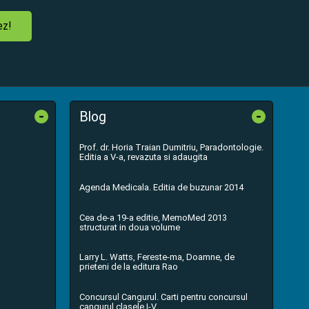
ez!
-
-
Blog
Prof. dr. Horia Traian Dumitriu, Paradontologie.
Editia a V-a, revazuta si adaugita
Agenda Medicala. Editia de buzunar 2014
Cea de-a 19-a editie, MemoMed 2013
structurat in doua volume
Larry L. Watts, Fereste-ma, Doamne, de
prieteni de la editura Rao
Concursul Cangurul. Carti pentru concursul
cangurul clasele I-V