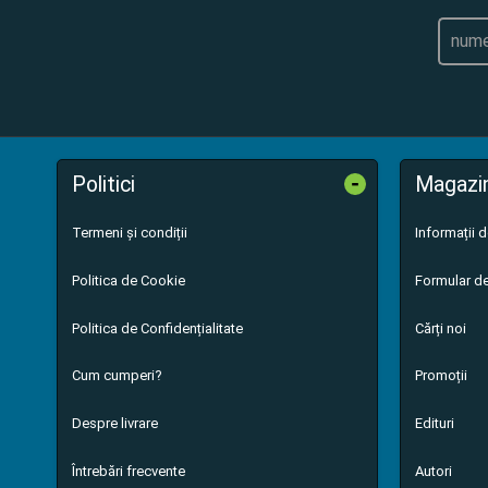
-
Politici
Magazi
Termeni și condiții
Informații 
Politica de Cookie
Formular de
Politica de Confidențialitate
Cărți noi
Cum cumperi?
Promoții
Despre livrare
Edituri
Întrebări frecvente
Autori