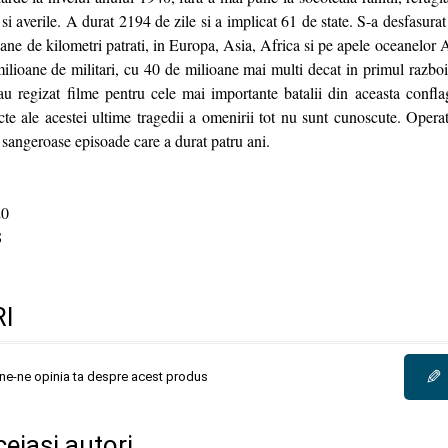
 si averile. A durat 2194 de zile si a implicat 61 de state. S-a desfasurat
oane de kilometri patrati, in Europa, Asia, Africa si pe apele oceanelor At
milioane de militari, cu 40 de milioane mai multi decat in primul razboi
au regizat filme pentru cele mai importante batalii din aceasta confla
acte ale acestei ultime tragedii a omenirii tot nu sunt cunoscute. Opera
 sangeroase episoade care a durat patru ani.
0
8
I
✎
une-ne opinia ta despre acest produs
ceiași autori