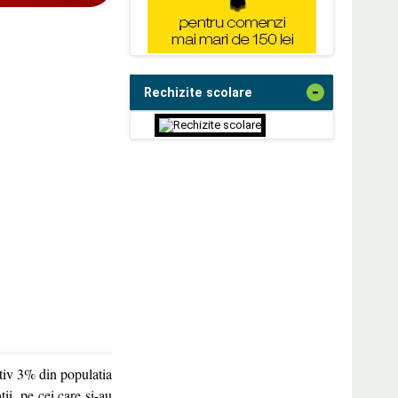
-
Rechizite scolare
tiv 3% din populatia
tii, pe cei care si-au