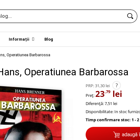
Informații
Blog
ns, Operatiunea Barbarossa
Hans, Operatiunea Barbarossa
?
PRP:
31,30 lei
23
lei
,79
Preț:
Diferență: 7,51 lei
Disponibilitate:
In stoc furniz
Timp confirmare stoc: 1 - 2
adaugă 