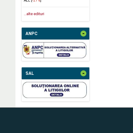
ALL [
-27%
]
...alte edituri
-
ANPC
-
SAL