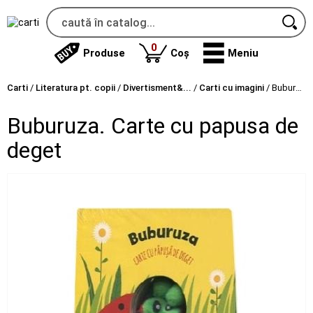
produse
0
Produse
Coș
Meniu
Carti
/
Literatura pt. copii
/
Divertisment&...
/
Carti cu imagini
/
Buburuza. Carte cu papusa de deget
Buburuza. Carte cu papusa de
deget