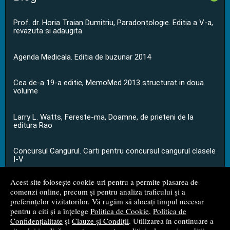
Prof. dr. Horia Traian Dumitriu, Paradontologie. Editia a V-a,
revazuta si adaugita
Agenda Medicala. Editia de buzunar 2014
Cea de-a 19-a editie, MemoMed 2013 structurat in doua
volume
Larry L. Watts, Fereste-ma, Doamne, de prieteni de la
editura Rao
Concursul Cangurul. Carti pentru concursul cangurul clasele
I-V
Acest site folosește cookie-uri pentru a permite plasarea de
...toate știrile
comenzi online, precum și pentru analiza traficului și a
preferințelor vizitatorilor. Vă rugăm să alocați timpul necesar
pentru a citi și a înțelege
Politica de Cookie
,
Politica de
© 2008 - 2026
S.C. M.G. Net Distribution S.R.L.
Confidențialitate
și
Clauze și Condiții
. Utilizarea în continuare a