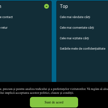
-
n
Top
de contact
Cele mai vândute cărți
 retur
Cele mai comentate cărți
Cele mai vizitate cărți
Setările mele de confidențialitate
 precum și pentru analiza traficului și a preferințelor vizitatorilor. Vă rugăm să aloc
ului implică acceptarea acestor politici, clauze și condiții.
8 - 2026
S.C. M.G. Net Distribution S.R.L.
Magazin online
creat de
Vita
Sunt de acord
Created in 0.0524 sec