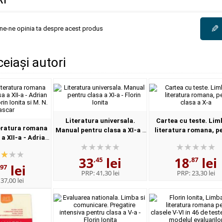
✎
une-ne opinia ta despre acest produs
ceiași autori
Literatura universala.
Cartea cu teste. Lim
teratura romana
Manual pentru clasa a XI-a -
literatura romana, p
a XII-a - Adrian
Florin Ionita
clasa a X-a
rin Ionita si M.
Lascar
33
lei
18
lei
,45
,87
lei
,97
PRP:
41,30 lei
PRP:
23,30 lei
:
37,00 lei