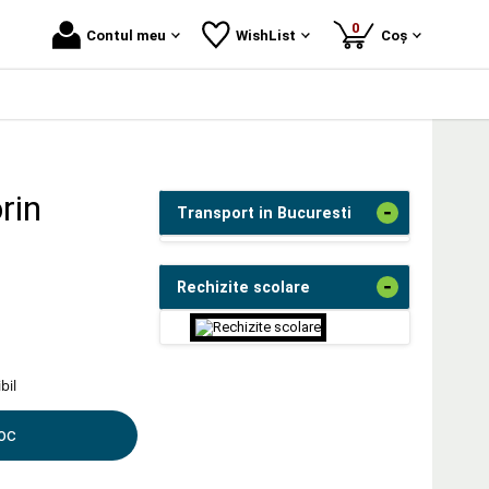
produse
0
Contul meu
WishList
Coș
rin
-
Transport in Bucuresti
-
Rechizite scolare
bil
toc