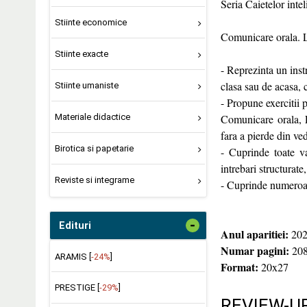
Seria Caietelor inte
Stiinte economice
Comunicare orala. L
Stiinte exacte
- Reprezinta un instr
clasa sau de acasa, 
Stiinte umaniste
- Propune exercitii 
Materiale didactice
Comunicare orala, L
fara a pierde din ve
Birotica si papetarie
- Cuprinde toate va
intrebari structurate
Reviste si integrame
- Cuprinde numeroase 
-
Edituri
Anul aparitiei:
202
Numar pagini:
20
ARAMIS [
-24%
]
Format:
20x27
PRESTIGE [
-29%
]
REVIEW-UR