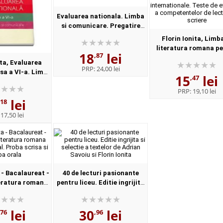
Evaluarea nationala. Limba
si comunicare. Pregatire
intensiva pentru clasa a V-a -
Florin Ionita, Limba
Florin Ionita
literatura romana p
18
lei
,87
clasele V-VI in 46 de 
ita, Evaluarea
dupa modelul evaluar
PRP:
24,00 lei
sa a VI-a. Limba
15
lei
internationale. T.
,47
municare
PRP:
19,10 lei
lei
,18
:
17,50 lei
 - Bacalaureat -
40 de lecturi pasionante
teratura romana
pentru liceu. Editie ingrijita
eal. Proba scrisa
si selectie a textelor de
oba orala
Adrian Savoiu si Florin Ionita
lei
30
lei
,76
,96