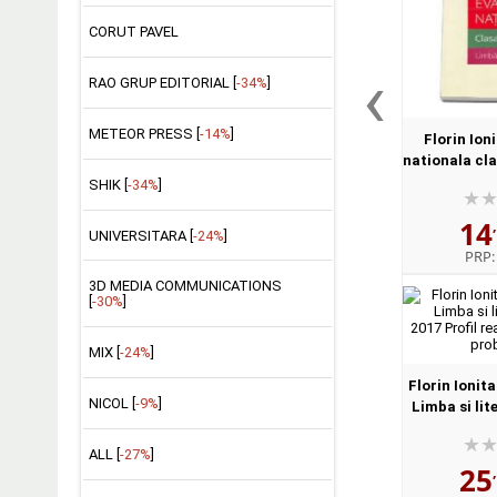
CORUT PAVEL
‹
RAO GRUP EDITORIAL [
-34%
]
METEOR PRESS [
-14%
]
Florin Ion
nationala cla
si co
SHIK [
-34%
]
14
UNIVERSITARA [
-24%
]
PRP
3D MEDIA COMMUNICATIONS
[
-30%
]
MIX [
-24%
]
Florin Ionita
NICOL [
-9%
]
Limba si li
2017 Profil r
si pr
ALL [
-27%
]
25