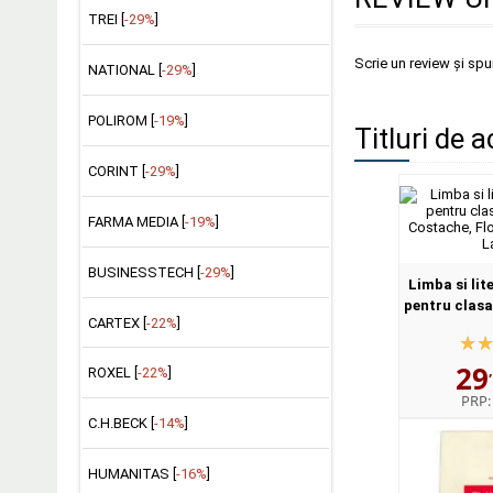
TREI [
-29%
]
Scrie un review și sp
NATIONAL [
-29%
]
POLIROM [
-19%
]
Titluri de a
CORINT [
-29%
]
FARMA MEDIA [
-19%
]
BUSINESSTECH [
-29%
]
Limba si li
pentru clasa 
CARTEX [
-22%
]
Costache, Flo
N. 
29
ROXEL [
-22%
]
PRP
C.H.BECK [
-14%
]
HUMANITAS [
-16%
]