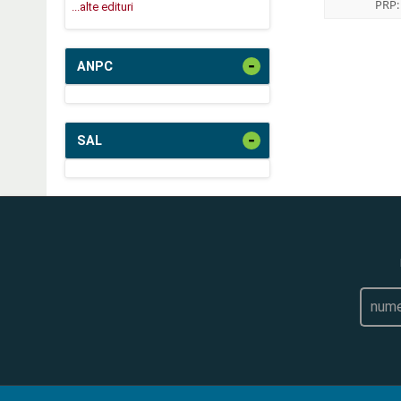
PRP
...alte edituri
-
ANPC
-
SAL