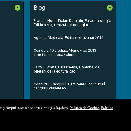
-
-
Blog
Prof. dr. Horia Traian Dumitriu, Paradontologie.
Editia a V-a, revazuta si adaugita
Agenda Medicala. Editia de buzunar 2014
Cea de-a 19-a editie, MemoMed 2013
structurat in doua volume
Larry L. Watts, Fereste-ma, Doamne, de
prieteni de la editura Rao
Concursul Cangurul. Carti pentru concursul
cangurul clasele I-V
...toate știrile
ați timpul necesar pentru a citi și a înțelege
Politica de Cookie
,
Politica
l Soft