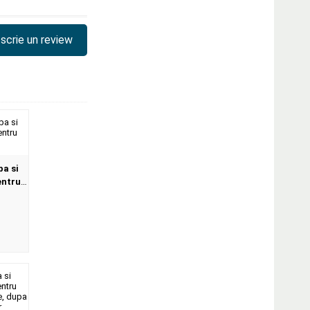
scrie un review
ba si
entru