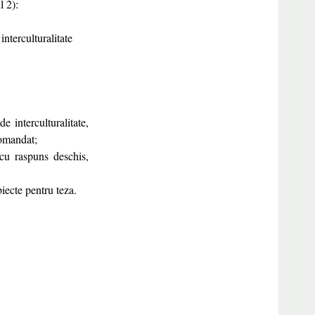
l 2):
nterculturalitate
 interculturalitate,
comandat;
 cu raspuns deschis,
biecte pentru teza.