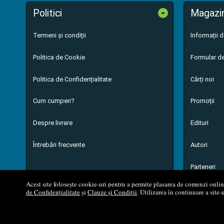
-
Politici
Magazi
Termeni și condiții
Informații 
Politica de Cookie
Formular de
Politica de Confidențialitate
Cărți noi
Cum cumperi?
Promoții
Despre livrare
Edituri
Întrebări frecvente
Autori
Parteneri
Acest site folosește cookie-uri pentru a permite plasarea de comenzi online,
de Confidențialitate
și
Clauze și Condiții
. Utilizarea în continuare a site-
© 200