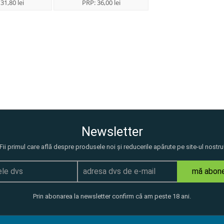
:
31,80 lei
PRP:
36,00 lei
Newsletter
Fii primul care află despre produsele noi și reducerile apărute pe site-ul nostru
mă abon
Prin abonarea la newsletter confirm că am peste 18 ani.