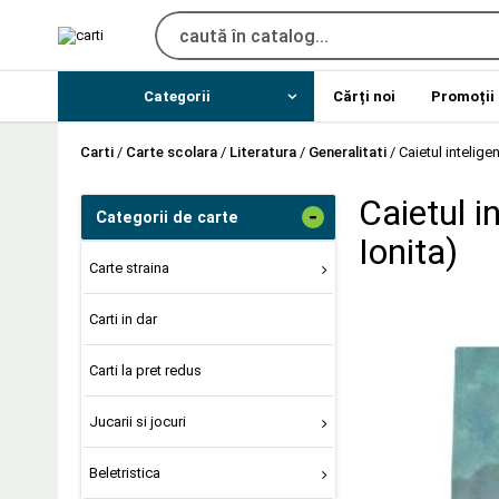
Categorii
Cărți noi
Promoții
Carti
/
Carte scolara
/
Literatura
/
Generalitati
/
Caietul inteligen
Caietul i
-
Categorii de carte
Ionita)
Carte straina
Carti in dar
Carti la pret redus
Jucarii si jocuri
Beletristica