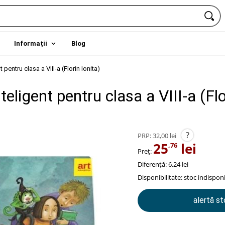
Informații
Blog
t pentru clasa a VIII-a (Florin Ionita)
nteligent pentru clasa a VIII-a (Flo
?
PRP:
32,00 lei
25
lei
,76
Preț:
Diferență: 6,24 lei
Disponibilitate:
stoc indisponi
alertă s