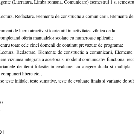
ligente (Literatura, Limba romana, Comunicare) (semestrul 1 si semestru
ectura. Redactare. Elemente de constructie a comunicarii. Elemente de i
ument de lucru atractiv si foarte util in activitatea zilnica de la
completand oferta manualelor scolare cu numeroase aplicatii;
pentru toate cele cinci domenii de continut prevazute de programa:
ectura, Redactare, Elemente de constructie a comunicarii, Elemente de
dere viziunea integrata a acestora si modelul comunicativ-functional re
riantele de itemi folosite in evaluare: cu alegere duala si multipla,
, compuneri libere etc.;
teste initiale, teste sumative, teste de evaluare finala si variante de su
0
8
I