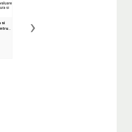
›
 si
entru
teste,
ilor
..