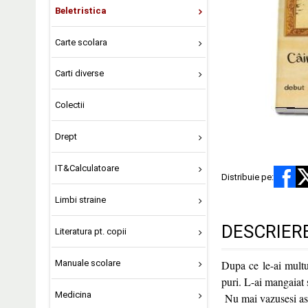
Beletristica
Carte scolara
Carti diverse
Colectii
Drept
IT&Calculatoare
Distribuie pe:
Limbi straine
DESCRIER
Literatura pt. copii
Manuale scolare
Dupa ce le-ai multum
puri. L-ai mangaiat 
Medicina
Nu mai vazusesi asem