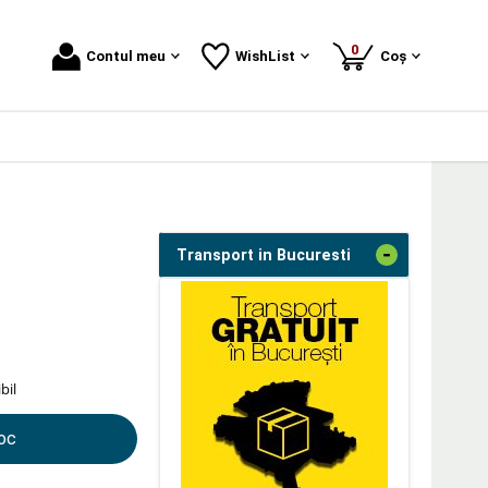
produse
0
Contul meu
WishList
Coș
-
Transport in Bucuresti
bil
toc