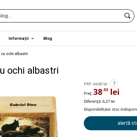
Informații
Blog
 cu ochi albastri
u ochi albastri
?
PRP:
44,80 lei
38
lei
,53
Preț:
Diferență: 6,27 lei
Disponibilitate:
stoc indisponi
alertă s