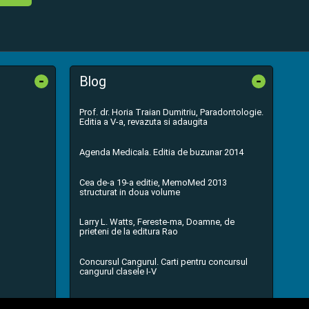
-
-
Blog
Prof. dr. Horia Traian Dumitriu, Paradontologie.
Editia a V-a, revazuta si adaugita
Agenda Medicala. Editia de buzunar 2014
Cea de-a 19-a editie, MemoMed 2013
structurat in doua volume
Larry L. Watts, Fereste-ma, Doamne, de
prieteni de la editura Rao
Concursul Cangurul. Carti pentru concursul
cangurul clasele I-V
...toate știrile