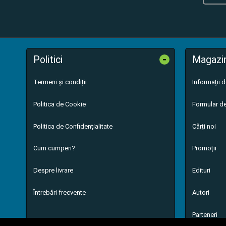
-
Politici
Magazi
Termeni și condiții
Informații 
Politica de Cookie
Formular de
Politica de Confidențialitate
Cărți noi
Cum cumperi?
Promoții
Despre livrare
Edituri
Întrebări frecvente
Autori
Parteneri