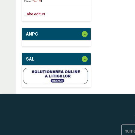
ALL [
-27%
]
...alte edituri
-
ANPC
-
SAL