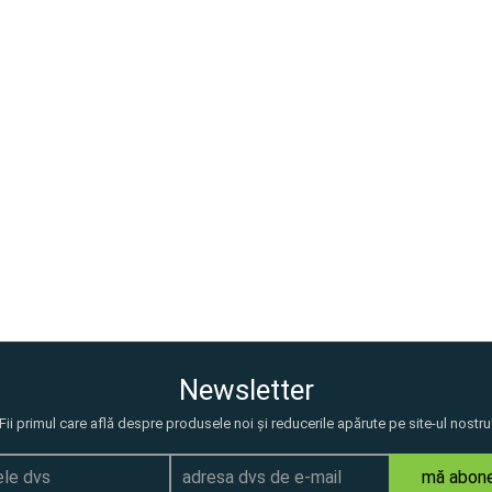
Newsletter
Fii primul care află despre produsele noi și reducerile apărute pe site-ul nostru
mă abon