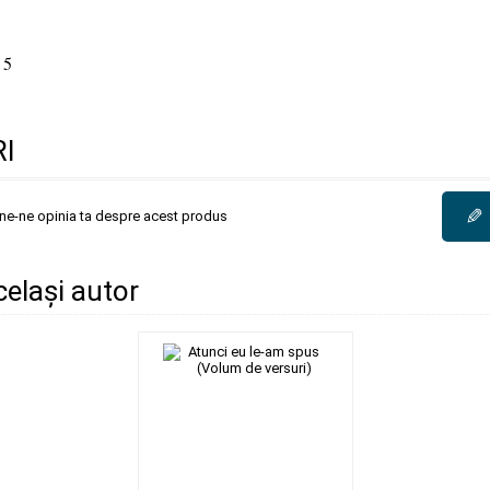
 5
I
✎
une-ne opinia ta despre acest produs
același autor