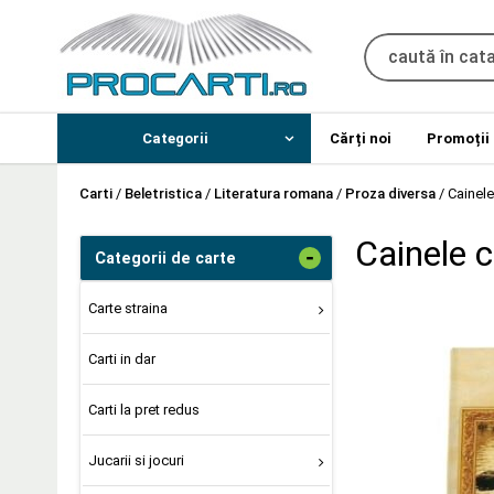
Categorii
Cărți noi
Promoții
Carti
/
Beletristica
/
Literatura romana
/
Proza diversa
/
Cainele
Cainele c
-
Categorii de carte
Carte straina
Carti in dar
Carti la pret redus
Jucarii si jocuri