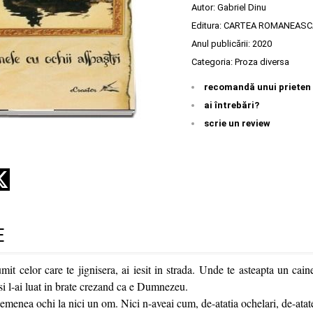
Autor:
Gabriel Dinu
Editura:
CARTEA ROMANEASC
Anul publicării:
2020
Categoria:
Proza diversa
recomandă unui prieten
ai întrebări?
scrie un review
E
it celor care te jignisera, ai iesit in strada. Unde te asteapta un caine
si l-ai luat in brate crezand ca e Dumnezeu.
enea ochi la nici un om. Nici n-aveai cum, de-atatia ochelari, de-atate