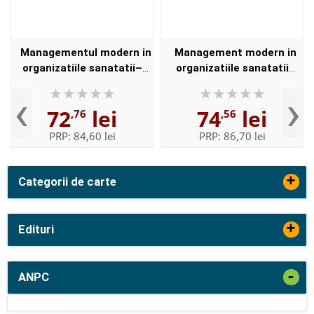
Managementul modern in
Management modern in
organizatiile sanatatii–
organizatiile sanatatii
perspective in serviciile de
(Perspective in serviciile de
‹
›
neurochirurgie
neurochirurgie)
72
lei
74
lei
,76
,56
PRP:
84,60 lei
PRP:
86,70 lei
+
Categorii de carte
+
Edituri
-
ANPC