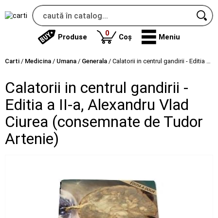
produse
0
Produse
Coș
Meniu
Carti
/
Medicina
/
Umana
/
Generala
/
Calatorii in centrul gandirii - Editia a II-a, Alexandru Vlad Ciurea (consemnate de Tudor Artenie)
Calatorii in centrul gandirii -
Editia a II-a, Alexandru Vlad
Ciurea (consemnate de Tudor
Artenie)