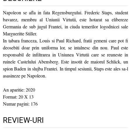
Napoleon se afla in fata Regensburgului. Frederic Staps, student
bavarez, membru al Uniunii Virtutii, este hotarat sa elibereze
Germania de sub jugul Frantei, in ciuda temerilor logodnicei sale
Margueritte Stiller.
In tabara franceza, Louis si Paul Richard, fratii gemeni care pot fi
deosebiti doar prin uniforma lor, se intalnesc din nou. Paul este
responsabil de infiltrarea in Uniunea Virtutii care se reuneste in
ruinele Castelului Abensberg. Este insotit de maiorul Schlick, un
spion Baden in slujba Frantei. In timpul sesiunii, Staps este ales sa-l
asasineze pe Napoleon.
An aparitie: 2020
Format: 20 X 13
Numar pagini: 176
REVIEW-URI