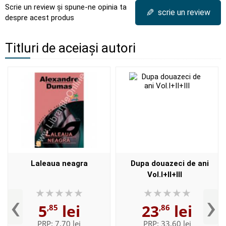
Scrie un review și spune-ne opinia ta
✎
scrie un review
despre acest produs
Titluri de aceiași autori
Laleaua neagra
Dupa douazeci de ani
Vol.I+II+III
‹
›
5
lei
23
lei
,85
,86
PRP:
7,70 lei
PRP:
33,60 lei