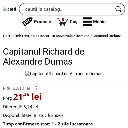
produse
0
Produse
Coș
Meniu
Carti
/
Beletristica
/
Literatura universala
/
Romane
/
Capitanul Richard de Alexandre Dumas
Capitanul Richard de
Alexandre Dumas
?
PRP:
28,10 lei
21
lei
,36
Preț:
Diferență: 6,74 lei
Disponibilitate:
In stoc furnizor
Timp confirmare stoc: 1 - 2 zile lucratoare