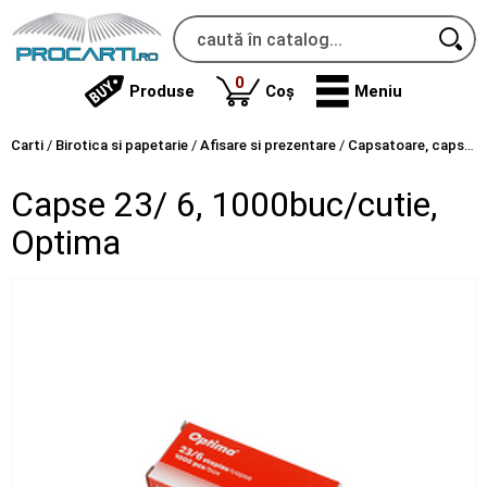
produse
0
Produse
Coș
Meniu
Carti
/
Birotica si papetarie
/
Afisare si prezentare
/
Capsatoare, capse, decapsatoare
Capse 23/ 6, 1000buc/cutie,
Optima