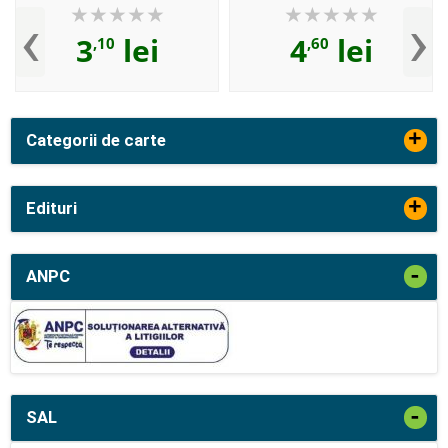
‹
›
3
lei
4
lei
,10
,60
+
Categorii de carte
+
Edituri
-
ANPC
-
SAL