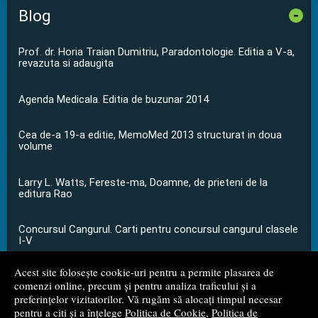
Blog
-
Prof. dr. Horia Traian Dumitriu, Paradontologie. Editia a V-a,
revazuta si adaugita
Agenda Medicala. Editia de buzunar 2014
Cea de-a 19-a editie, MemoMed 2013 structurat in doua
volume
Larry L. Watts, Fereste-ma, Doamne, de prieteni de la
editura Rao
Concursul Cangurul. Carti pentru concursul cangurul clasele
I-V
Acest site folosește cookie-uri pentru a permite plasarea de
...toate știrile
comenzi online, precum și pentru analiza traficului și a
preferințelor vizitatorilor. Vă rugăm să alocați timpul necesar
pentru a citi și a înțelege
Politica de Cookie
,
Politica de
© 2008 - 2026
S.C. M.G. Net Distribution S.R.L.