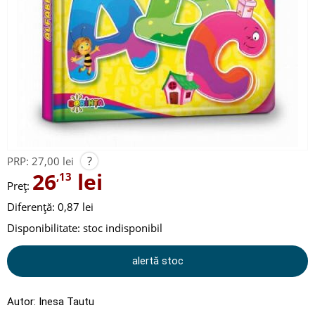
?
PRP:
27,00 lei
26
lei
,13
Preț:
Diferență: 0,87 lei
Disponibilitate:
stoc indisponibil
alertă stoc
Autor:
Inesa Tautu