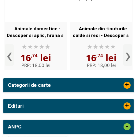
Animale domestice -
Animale din tinuturile
Descoper si aplic, hrana si
calde si reci - Descoper si
adapost (Mapa) de Inesa
aplic, hrana si adapost
‹
›
Tautu
(Mapa) de Inesa Tautu
16
lei
16
lei
,74
,74
PRP:
18,00 lei
PRP:
18,00 lei
+
Categorii de carte
+
Edituri
-
ANPC