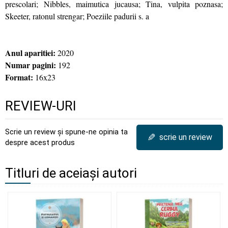
prescolari; Nibbles, maimutica jucausa; Tina, vulpita poznasa;
Skeeter, ratonul strengar; Poeziile padurii s. a
Anul aparitiei:
2020
Numar pagini:
192
Format:
16x23
REVIEW-URI
Scrie un review și spune-ne opinia ta
✎
scrie un review
despre acest produs
Titluri de aceiași autori