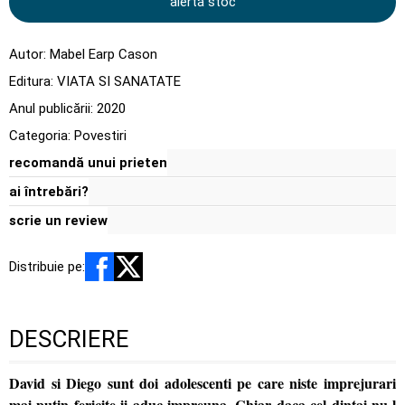
alertă stoc
Autor:
Mabel Earp Cason
Editura:
VIATA SI SANATATE
Anul publicării:
2020
Categoria:
Povestiri
recomandă unui prieten
ai întrebări?
scrie un review
Distribuie pe:
DESCRIERE
David si Diego sunt doi adolescenti pe care niste imprejurari
mai putin fericite ii aduc impreuna. Chiar daca cel dintai nu-l