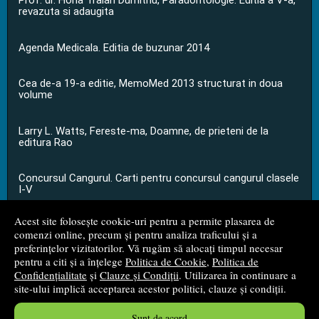
Prof. dr. Horia Traian Dumitriu, Paradontologie. Editia a V-a,
revazuta si adaugita
Agenda Medicala. Editia de buzunar 2014
Cea de-a 19-a editie, MemoMed 2013 structurat in doua
volume
Larry L. Watts, Fereste-ma, Doamne, de prieteni de la
editura Rao
Concursul Cangurul. Carti pentru concursul cangurul clasele
I-V
Acest site folosește cookie-uri pentru a permite plasarea de
...toate știrile
comenzi online, precum și pentru analiza traficului și a
preferințelor vizitatorilor. Vă rugăm să alocați timpul necesar
pentru a citi și a înțelege
Politica de Cookie
,
Politica de
© 2008 - 2026
S.C. M.G. Net Distribution S.R.L.
Confidențialitate
și
Clauze și Condiții
. Utilizarea în continuare a
site-ului implică acceptarea acestor politici, clauze și condiții.
Magazin online
creat de
Vital Soft
Sunt de acord