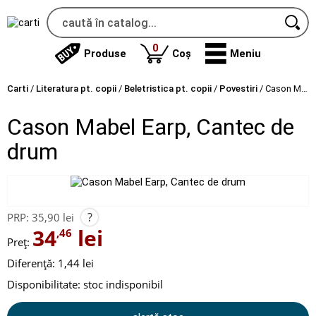
produse
0
Produse
Coș
Meniu
Carti
/
Literatura pt. copii
/
Beletristica pt. copii
/
Povestiri
/
Cason Mabel Earp, Cantec de drum
Cason Mabel Earp, Cantec de
drum
?
PRP:
35,90 lei
34
lei
,46
Preț:
Diferență: 1,44 lei
Disponibilitate:
stoc indisponibil