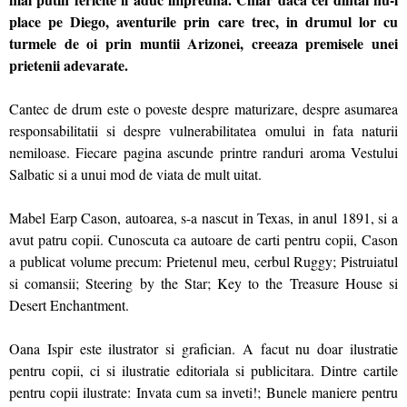
place pe Diego, aventurile prin care trec, in drumul lor cu
turmele de oi prin muntii Arizonei, creeaza premisele unei
prietenii adevarate.
Cantec de drum este o poveste despre maturizare, despre asumarea
responsabilitatii si despre vulnerabilitatea omului in fata naturii
nemiloase. Fiecare pagina ascunde printre randuri aroma Vestului
Salbatic si a unui mod de viata de mult uitat.
Mabel Earp Cason, autoarea, s-a nascut in Texas, in anul 1891, si a
avut patru copii. Cunoscuta ca autoare de carti pentru copii, Cason
a publicat volume precum: Prietenul meu, cerbul Ruggy; Pistruiatul
si comansii; Steering by the Star; Key to the Treasure House si
Desert Enchantment.
Oana Ispir este ilustrator si grafician. A facut nu doar ilustratie
pentru copii, ci si ilustratie editoriala si publicitara. Dintre cartile
pentru copii ilustrate: Invata cum sa inveti!; Bunele maniere pentru