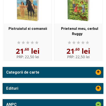
Pistruiatul si comansii
Prietenul meu, cerbul
Ruggy
21
lei
21
lei
,60
,60
PRP:
22,50 lei
PRP:
22,50 lei
+
Categorii de carte
+
Edituri
-
ANPC