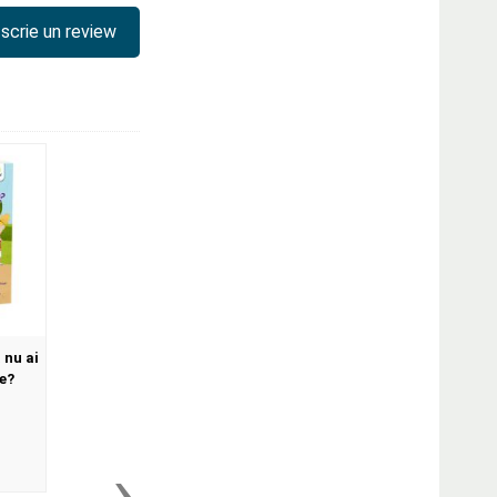
scrie un review
 nu ai
e?
›