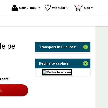
produse
0
Contul meu
WishList
Coș
de pe
-
Transport in Bucuresti
-
Rechizite scolare
atoare
ș