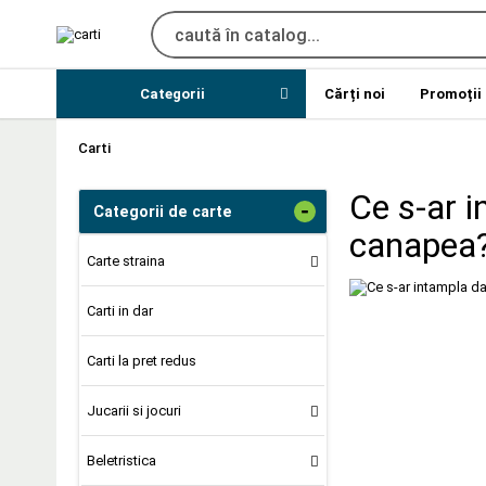
Categorii
Cărți noi
Promoții
Carti
Ce s-ar i
-
Categorii de carte
canapea
Carte straina
Carti in dar
Carti la pret redus
Jucarii si jocuri
Beletristica