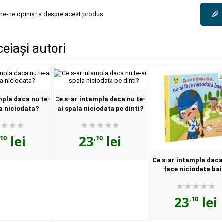
✎
une-ne opinia ta despre acest produs
ceiași autori
mpla daca nu te-
Ce s-ar intampla daca nu te-
a niciodata?
ai spala niciodata pe dinti?
lei
23
lei
,10
,10
Ce s-ar intampla daca
face niciodata bai
23
lei
,10