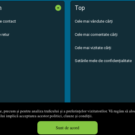
-
n
Top
de contact
Cele mai vândute cărți
 retur
Cele mai comentate cărți
Cele mai vizitate cărți
Setările mele de confidențialitate
 precum și pentru analiza traficului și a preferințelor vizitatorilor. Vă rugăm să aloc
ului implică acceptarea acestor politici, clauze și condiții.
8 - 2026
S.C. M.G. Net Distribution S.R.L.
Magazin online
creat de
Vita
Sunt de acord
Created in 0.0575 sec