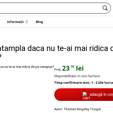
Informații
Blog
ntampla daca nu te-ai mai ridica 
?
23
lei
,10
Preț:
Disponibilitate:
In stoc furnizor
Timp confirmare stoc: 1 - 2 zile lucr
adaugă în co
Autor:
Thomas Kingsley Troupe