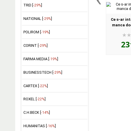
TREI [
-29%
]
NATIONAL [
-29%
]
Ce s-ar in
manca doa
POLIROM [
-19%
]
23
CORINT [
-29%
]
FARMA MEDIA [
-19%
]
BUSINESSTECH [
-29%
]
CARTEX [
-22%
]
ROXEL [
-22%
]
C.H.BECK [
-14%
]
HUMANITAS [
-16%
]