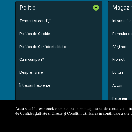
-
Politici
Magazi
Termeni și condiții
Informații 
Politica de Cookie
Formular de
Politica de Confidențialitate
Cărți noi
Cum cumperi?
Promoții
Despre livrare
Edituri
Întrebări frecvente
Autori
Parteneri
Acest site folosește cookie-uri pentru a permite plasarea de comenzi online,
de Confidențialitate
și
Clauze și Condiții
. Utilizarea în continuare a site-
© 200