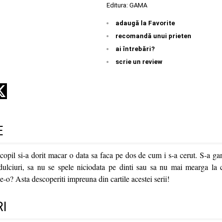
Editura:
GAMA
adaugă la Favorite
recomandă unui prieten
ai întrebări?
scrie un review
E
copil si-a dorit macar o data sa faca pe dos de cum i s-a cerut. S-a ga
ulciuri, sa nu se spele niciodata pe dinti sau sa nu mai mearga la c
e-o? Asta descoperiti impreuna din cartile acestei serii!
I