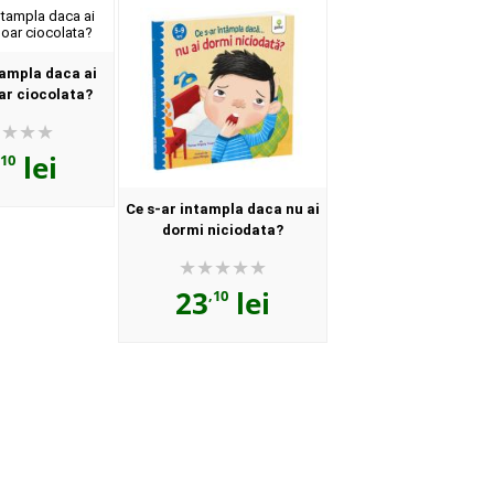
tampla daca ai
r ciocolata?
lei
,10
Ce s-ar intampla daca nu ai
dormi niciodata?
23
lei
,10