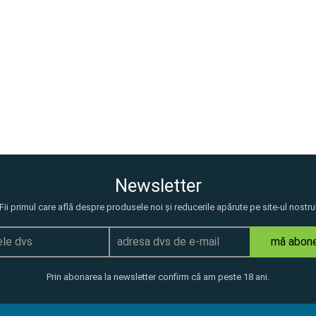
Newsletter
Fii primul care află despre produsele noi și reducerile apărute pe site-ul nostru
mă abon
Prin abonarea la newsletter confirm că am peste 18 ani.