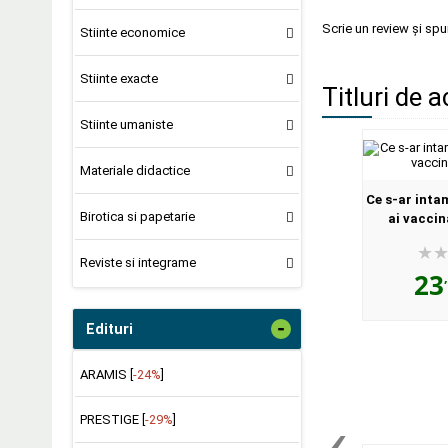
Scrie un review și sp
Stiinte economice
Stiinte exacte
Titluri de a
Stiinte umaniste
Materiale didactice
Ce s-ar inta
Birotica si papetarie
ai vaccin
Reviste si integrame
23
-
Edituri
ARAMIS [
-24%
]
‹
PRESTIGE [
-29%
]