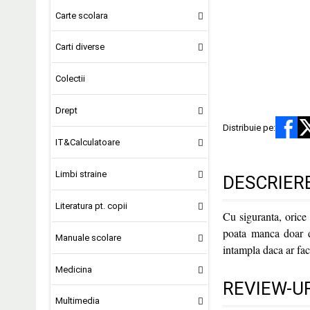
Carte scolara
Carti diverse
Colectii
Drept
Distribuie pe:
IT&Calculatoare
Limbi straine
DESCRIER
Literatura pt. copii
Cu siguranta, orice 
poata manca doar d
Manuale scolare
intampla daca ar fac
Medicina
REVIEW-UR
Multimedia