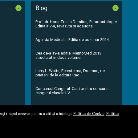
-
-
Blog
Prof. dr. Horia Traian Dumitriu, Paradontologie.
Editia a V-a, revazuta si adaugita
Agenda Medicala. Editia de buzunar 2014
Cea de-a 19-a editie, MemoMed 2013
structurat in doua volume
Larry L. Watts, Fereste-ma, Doamne, de
prieteni de la editura Rao
Concursul Cangurul. Carti pentru concursul
cangurul clasele I-V
...toate știrile
ați timpul necesar pentru a citi și a înțelege
Politica de Cookie
,
Politica
l Soft