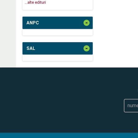
...alte edituri
-
ANPC
-
SAL