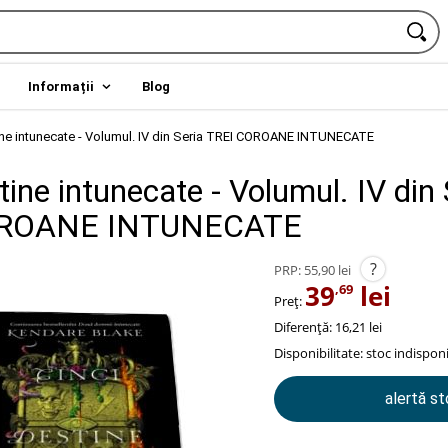
Informații
Blog
ine intunecate - Volumul. IV din Seria TREI COROANE INTUNECATE
tine intunecate - Volumul. IV din 
OROANE INTUNECATE
?
PRP:
55,90 lei
39
lei
,69
Preț:
Diferență: 16,21 lei
Disponibilitate:
stoc indisponi
alertă s