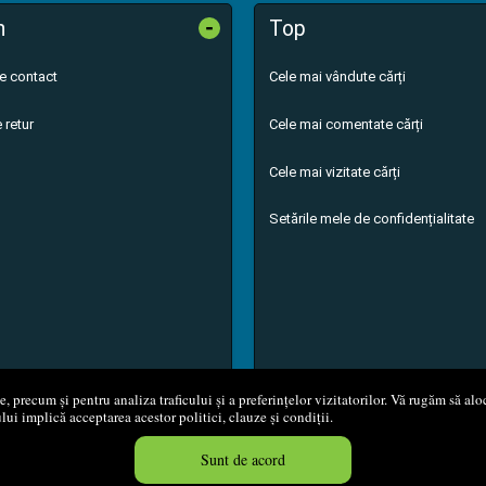
-
n
Top
de contact
Cele mai vândute cărți
 retur
Cele mai comentate cărți
Cele mai vizitate cărți
Setările mele de confidențialitate
 precum și pentru analiza traficului și a preferințelor vizitatorilor. Vă rugăm să aloc
ului implică acceptarea acestor politici, clauze și condiții.
8 - 2026
S.C. M.G. Net Distribution S.R.L.
Magazin online
creat de
Vita
Sunt de acord
Created in 0.0548 sec