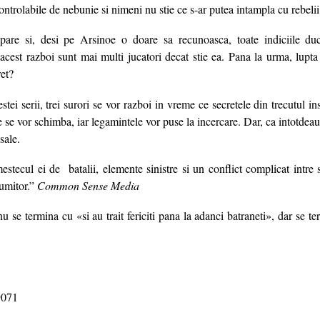
controlabile de nebunie si nimeni nu stie ce s-ar putea intampla cu rebelii
pare si, desi pe Arsinoe o doare sa recunoasca, toate indiciile du
 acest razboi sunt mai multi jucatori decat stie ea. Pana la urma, lupta
ret?
stei serii, trei surori se vor razboi in vreme ce secretele din trecutul i
e se vor schimba, iar legamintele vor puse la incercare. Dar, ca intotdeaun
sale.
stecul ei de batalii, elemente sinistre si un conflict complicat intre su
umitor.”
Common Sense Media
nu se termina cu «si au trait fericiti pana la adanci batraneti», dar se t
9071