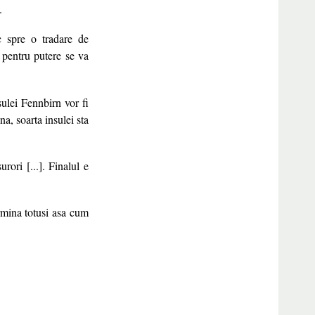
.
c spre o tradare de
 pentru putere se va
nsulei Fennbirn vor fi
a, soarta insulei sta
rori [...]. Finalul e
ermina totusi asa cum