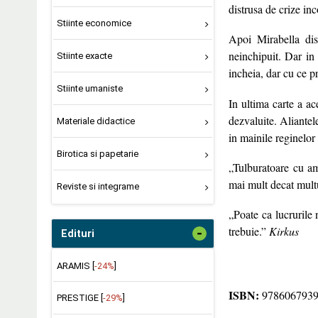
distrusa de crize in
Stiinte economice
Apoi Mirabella dis
neinchipuit. Dar in
Stiinte exacte
incheia, dar cu ce p
Stiinte umaniste
In ultima carte a ace
dezvaluite. Aliantel
Materiale didactice
in mainile reginelor 
Birotica si papetarie
„Tulburatoare cu ame
mai mult decat mult
Reviste si integrame
„Poate ca lucrurile 
trebuie.”
Kirkus
-
Edituri
ARAMIS [
-24%
]
ISBN:
978606793
PRESTIGE [
-29%
]