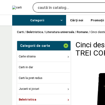
Categorii
Cărți noi
Promoții
Carti
/
Beletristica
/
Literatura universala
/
Romane
/
Cinci dest
Cinci des
-
Categorii de carte
TREI C
Carte straina
Carti in dar
Carti la pret redus
Jucarii si jocuri
Beletristica