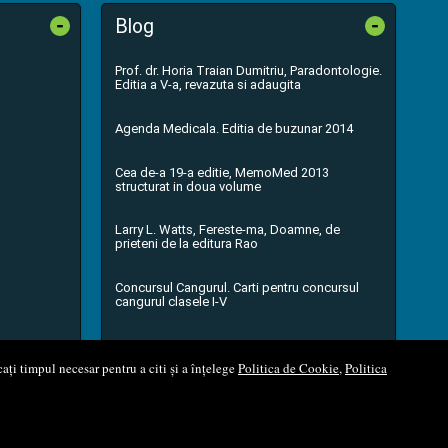
-
-
Blog
Prof. dr. Horia Traian Dumitriu, Paradontologie.
Editia a V-a, revazuta si adaugita
Agenda Medicala. Editia de buzunar 2014
Cea de-a 19-a editie, MemoMed 2013
structurat in doua volume
Larry L. Watts, Fereste-ma, Doamne, de
prieteni de la editura Rao
Concursul Cangurul. Carti pentru concursul
cangurul clasele I-V
...toate știrile
ați timpul necesar pentru a citi și a înțelege
Politica de Cookie
,
Politica
l Soft