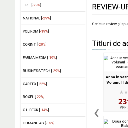
REVIEW-UR
TREI [
-29%
]
NATIONAL [
-29%
]
Scrie un review și sp
POLIROM [
-19%
]
Titluri de a
CORINT [
-29%
]
FARMA MEDIA [
-19%
]
BUSINESSTECH [
-29%
]
Anna in ves
Volumul I di
CARTEX [
-22%
]
vesman
ROXEL [
-22%
]
23
‹
PRP
C.H.BECK [
-14%
]
HUMANITAS [
-16%
]