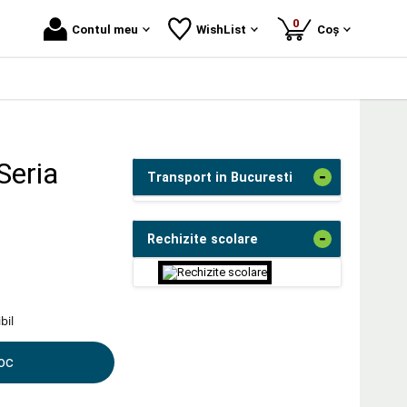
produse
0
Contul meu
WishList
Coș
Seria
-
Transport in Bucuresti
-
Rechizite scolare
bil
toc