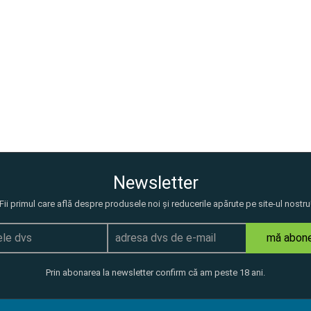
Newsletter
Fii primul care află despre produsele noi și reducerile apărute pe site-ul nostru
mă abon
Prin abonarea la newsletter confirm că am peste 18 ani.