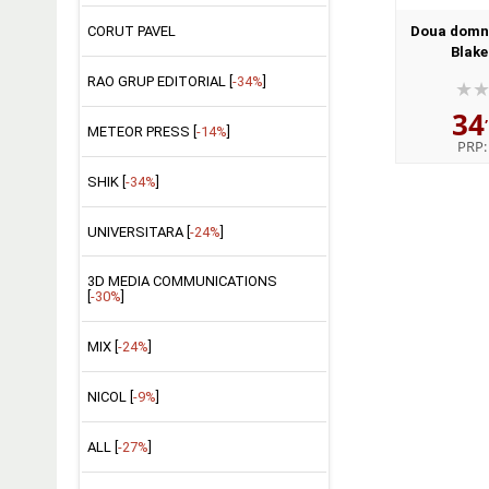
CORUT PAVEL
Doua domni
Blake
RAO GRUP EDITORIAL [
-34%
]
34
METEOR PRESS [
-14%
]
PRP
SHIK [
-34%
]
UNIVERSITARA [
-24%
]
3D MEDIA COMMUNICATIONS
[
-30%
]
MIX [
-24%
]
NICOL [
-9%
]
ALL [
-27%
]