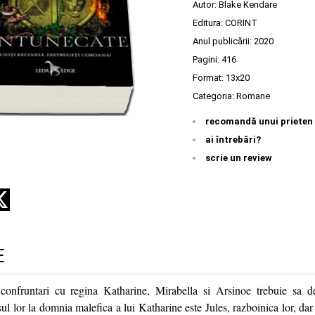
Autor:
Blake Kendare
Editura:
CORINT
Anul publicării:
2020
Pagini:
416
Format: 13x20
Categoria:
Romane
recomandă unui prieten
ai întrebări?
scrie un review
E
confruntari cu regina Katharine, Mirabella si Arsinoe trebuie sa d
l lor la domnia malefica a lui Katharine este Jules, razboinica lor, da