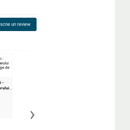
scrie un review
 -
rului
nge de
›