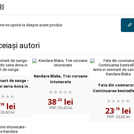
I
✎
une-ne opinia ta despre acest produs
ceiași autori
Kendare Blake, Trei coroane
mant de sange -
intunecate
Fata din cosmaruri
n seria Anna in
Continuarea bestselle
t de sange
Anna in vesmant de sa
38
lei
,23
Kendare Blake
lei
,18
PRP:
55,40 lei
23
lei
,18
:
33,60 lei
PRP:
33,60 lei