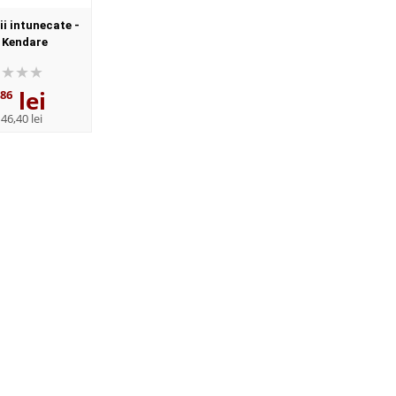
i intunecate -
 Kendare
lei
,86
:
46,40 lei