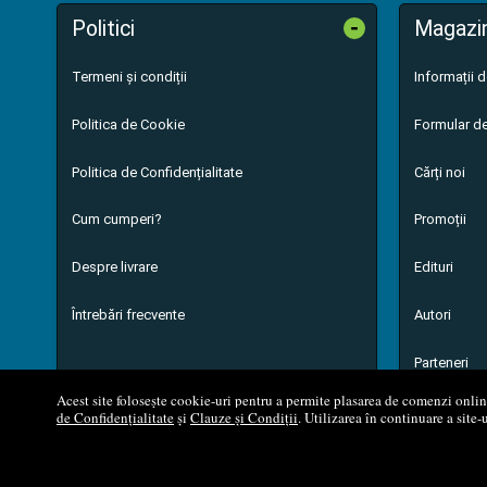
-
Politici
Magazi
Termeni și condiții
Informații 
Politica de Cookie
Formular de
Politica de Confidențialitate
Cărți noi
Cum cumperi?
Promoții
Despre livrare
Edituri
Întrebări frecvente
Autori
Parteneri
Acest site folosește cookie-uri pentru a permite plasarea de comenzi online,
de Confidențialitate
și
Clauze și Condiții
. Utilizarea în continuare a site-
© 200