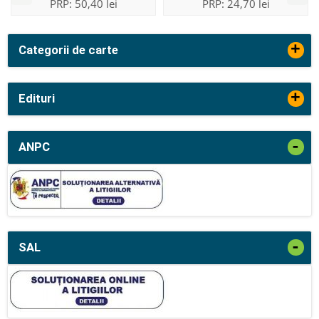
PRP:
50,40 lei
PRP:
24,70 lei
+
Categorii de carte
+
Edituri
-
ANPC
-
SAL