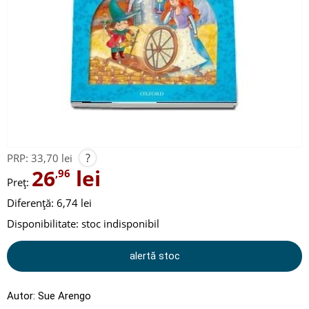
?
PRP:
33,70 lei
26
lei
,96
Preț:
Diferență: 6,74 lei
Disponibilitate:
stoc indisponibil
alertă stoc
Autor:
Sue Arengo