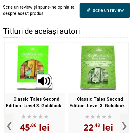
Scrie un review și spune-ne opinia ta
✎
scrie un review
despre acest produs
Titluri de aceiași autori
Classic Tales Second
Classic Tales Second
Edition. Level 3. Goldilocks
Edition. Level 3. Goldilocks
and the Three Bears e-
and the Three Bears
‹
›
Book and Audio Pack
Activity Book and Play
45
lei
22
lei
,86
,48