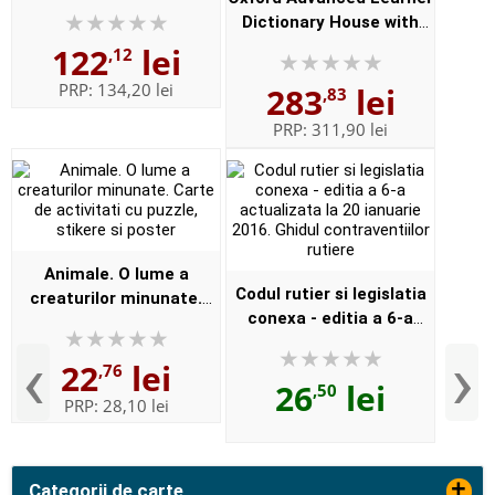
English (Format
Dictionary House with
Paperback)
new iSpeaker iWriter on
122
lei
,12
DVD and online. New 9th
PRP:
134,20 lei
283
lei
,83
Edition - Format,
Paperbac...
PRP:
311,90 lei
Animale. O lume a
Codul rutier si legislatia
creaturilor minunate.
conexa - editia a 6-a
Carte de activitati cu
actualizata la 20 ianuarie
puzzle, stikere si poster
‹
›
22
lei
2016. Ghidul
,76
26
lei
,50
contraventiilor rutiere
PRP:
28,10 lei
+
Categorii de carte