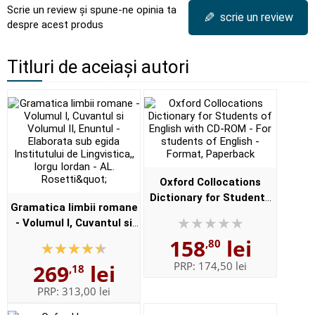
Scrie un review și spune-ne opinia ta
✎
scrie un review
despre acest produs
Titluri de aceiași autori
Oxford Collocations
Dictionary for Students
Gramatica limbii romane
of English with CD-ROM -
- Volumul I, Cuvantul si
For students of English -
Volumul II, Enuntul -
158
lei
,80
Format, Paperback
Elaborata sub egida
PRP:
174,50 lei
269
lei
,18
Institutului de
Lingvistica,,...
PRP:
313,00 lei