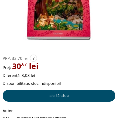
?
PRP:
33,70 lei
30
lei
,67
Preț:
Diferență: 3,03 lei
Disponibilitate:
stoc indisponibil
alertă stoc
Autor: