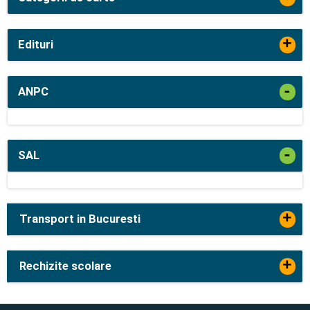
+
Edituri
-
ANPC
-
SAL
+
Transport in Bucuresti
+
Rechizite scolare