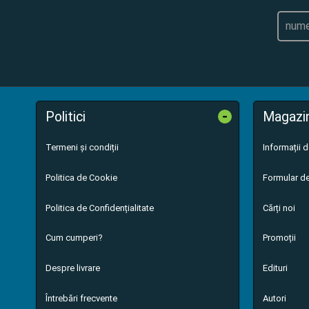
-
Politici
Magazi
Termeni și condiții
Informații 
Politica de Cookie
Formular de
Politica de Confidențialitate
Cărți noi
Cum cumperi?
Promoții
Despre livrare
Edituri
Întrebări frecvente
Autori