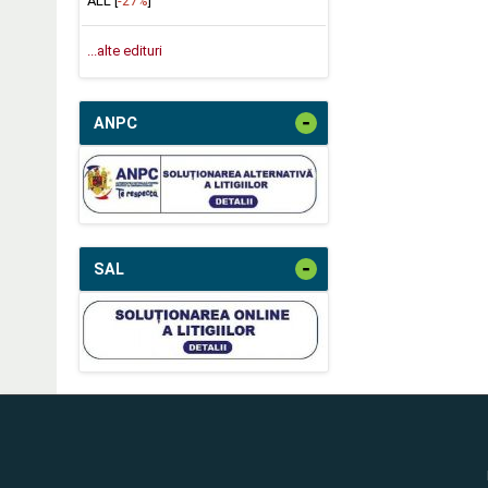
ALL [
-27%
]
...alte edituri
-
ANPC
-
SAL