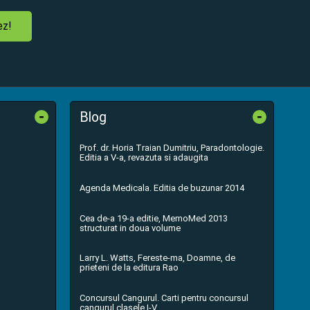
ez!
-
-
Blog
Prof. dr. Horia Traian Dumitriu, Paradontologie.
Editia a V-a, revazuta si adaugita
Agenda Medicala. Editia de buzunar 2014
Cea de-a 19-a editie, MemoMed 2013
structurat in doua volume
Larry L. Watts, Fereste-ma, Doamne, de
prieteni de la editura Rao
Concursul Cangurul. Carti pentru concursul
cangurul clasele I-V