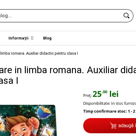
Informații
Blog
limba romana. Auxiliar didactic pentru clasa I
re in limba romana. Auxiliar did
asa I
25
lei
,00
Preț:
Disponibilitate:
In stoc furniz
Timp confirmare stoc: 1 - 2
adaugă 