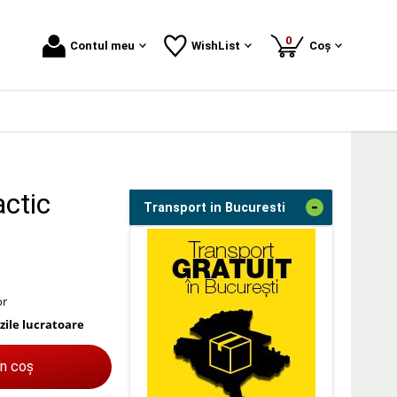
produse
0
Contul meu
WishList
Coș
actic
-
Transport in Bucuresti
or
 zile lucratoare
în coș