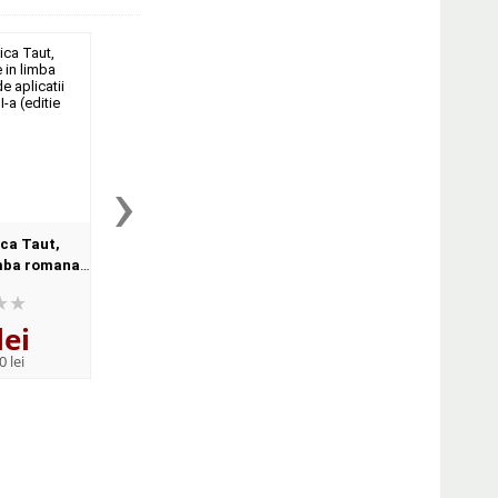
›
ca Taut,
Anca Veronica Taut,
Anca Veronica Ta
mba romana -
Comunicare in limba romana -
Comunicare in limba r
 pentru clasa
Caiet de aplicatii pentru clasa
Caiet de aplicatii pent
e 2014)
I
pregatitoare
lei
12
lei
12
lei
,14
,14
0 lei
PRP:
14,80 lei
PRP:
14,80 lei