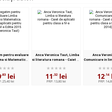
m pentru evaluare
Anca Veronica Taut, Limba
Anca Veroni
a si Matematica.
si literatura romana - Caiet de
Comunicare in li
icatii pentru clasa
aplicatii pentru clasa a IV-a
Caiet de aplicatii
itia 2015 (Anca
a II-a (editi
0
lei
11
lei
12
ronic...
,83
,32
,14
P:
25,40 lei
PRP:
13,80 lei
PRP:
14,8