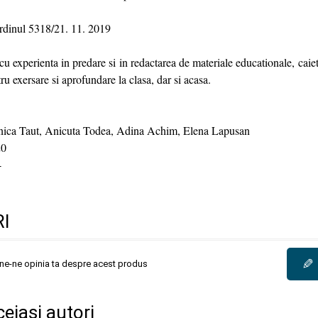
dinul 5318/21. 11. 2019
u experienta in predare si in redactarea de materiale educationale, caie
ru exersare si aprofundare la clasa, dar si acasa.
ica Taut, Anicuta Todea, Adina Achim, Elena Lapusan
0
4
I
✎
une-ne opinia ta despre acest produs
ceiași autori