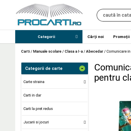
Categorii
Cărți noi
Promoții
Carti
/
Manuale scolare
/
Clasa a I-a
/
Abecedar
/
Comunicare in 
Comunica
-
Categorii de carte
pentru cl
Carte straina
Carti in dar
Carti la pret redus
Jucarii si jocuri