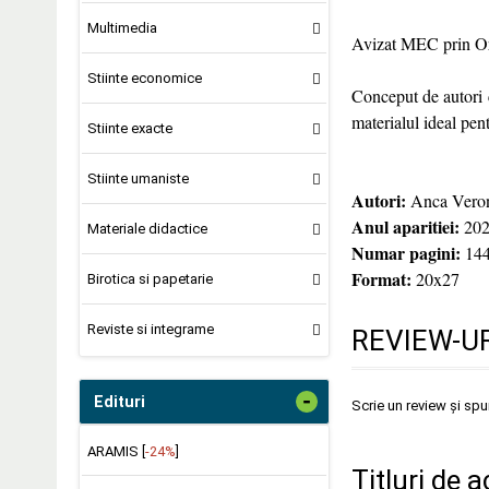
Multimedia
Avizat MEC prin Or
Stiinte economice
Conceput de autori c
materialul ideal pent
Stiinte exacte
Stiinte umaniste
Autori:
Anca Veron
Anul aparitiei:
202
Materiale didactice
Numar pagini:
14
Format:
20x27
Birotica si papetarie
Reviste si integrame
REVIEW-UR
-
Edituri
Scrie un review și sp
ARAMIS [
-24%
]
Titluri de a