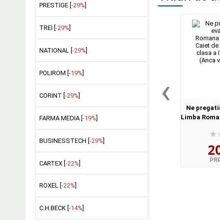
PRESTIGE [
-29%
]
TREI [
-29%
]
NATIONAL [
-29%
]
POLIROM [
-19%
]
‹
CORINT [
-29%
]
Ne pregati
Limba Roman
FARMA MEDIA [
-19%
]
Caiet de apl
a IV-a Ed
BUSINESSTECH [
-29%
]
2
ve
PR
CARTEX [
-22%
]
ROXEL [
-22%
]
C.H.BECK [
-14%
]