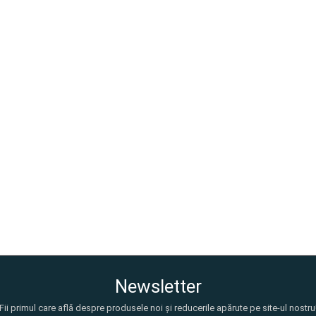
Newsletter
Fii primul care află despre produsele noi și reducerile apărute pe site-ul nostru