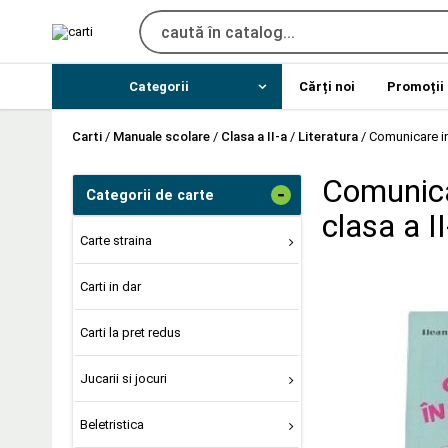
Categorii
Cărți noi
Promoții
Carti
/
Manuale scolare
/
Clasa a II-a
/
Literatura
/
Comunicare in
Comunica
-
Categorii de carte
clasa a II
Carte straina
Carti in dar
Carti la pret redus
Jucarii si jocuri
Beletristica