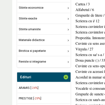
Cartea / 3
Stiinte economice
Alfabetul / 6
Grupurile de litere /
Stiinte exacte
Scrierea cu i/ 12
Scrierea cuvintelor i
Stiinte umaniste
Scrierea cuvintelor 
Propozitia. Intonore
Materiale didactice
Cuvinte cu sens ase
Virgula / 27
Birotica si papetarie
Scrierea cu sa/ s-a /
Doua puncle (:) / 3
Reviste si integrame
Cuvinte cu sens opu
Cuvinte cu aceeasi fo
-
Acordul in numar si
Edituri
Scrierea cuvintelor d
Vocalele si consoan
ARAMIS [
-24%
]
Grupurle de sunete oa
PRESTIGE [
-29%
]
Scricrca cu sau/s-au