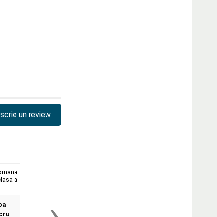
scrie un review
›
ba
ucru