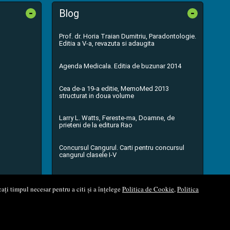
-
-
Blog
Prof. dr. Horia Traian Dumitriu, Paradontologie.
Editia a V-a, revazuta si adaugita
Agenda Medicala. Editia de buzunar 2014
Cea de-a 19-a editie, MemoMed 2013
structurat in doua volume
Larry L. Watts, Fereste-ma, Doamne, de
prieteni de la editura Rao
Concursul Cangurul. Carti pentru concursul
cangurul clasele I-V
...toate știrile
ați timpul necesar pentru a citi și a înțelege
Politica de Cookie
,
Politica
l Soft