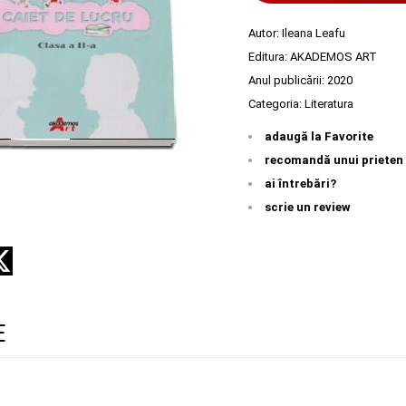
Autor:
Ileana Leafu
Editura:
AKADEMOS ART
Anul publicării:
2020
Categoria:
Literatura
adaugă la Favorite
recomandă unui prieten
ai întrebări?
scrie un review
E