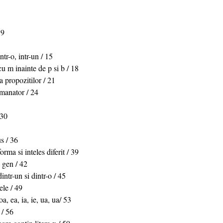
 9
ntr-o, intr-un / 15
cu m inainte de p si b / 18
a propozitilor / 21
manator / 24
 30
3
s / 36
rma si inteles diferit / 39
 gen / 42
intr-un si dintr-o / 45
ele / 49
, ea, ia, ie, ua, ua/ 53
 / 56