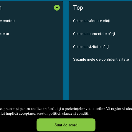
-
n
Top
de contact
Cele mai vândute cărți
 retur
Cele mai comentate cărți
Cele mai vizitate cărți
Setările mele de confidențialitate
 precum și pentru analiza traficului și a preferințelor vizitatorilor. Vă rugăm să aloc
ului implică acceptarea acestor politici, clauze și condiții.
8 - 2026
S.C. M.G. Net Distribution S.R.L.
Magazin online
creat de
Vita
Sunt de acord
Created in 0.0506 sec