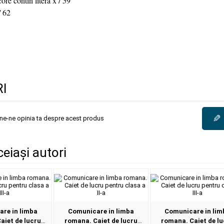
ore contin litera x / 59
/ 62
I
✎
une-ne opinia ta despre acest produs
ceiași autori
re in limba
Comunicare in limba
Comunicare in lim
aiet de lucru
romana. Caiet de lucru
romana. Caiet de l