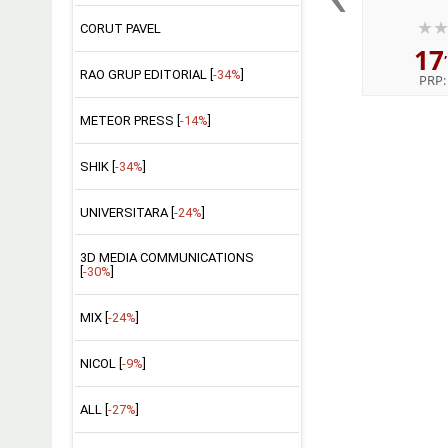
pentru c
CORUT PAVEL
17
RAO GRUP EDITORIAL [
-34%
]
PRP
METEOR PRESS [
-14%
]
SHIK [
-34%
]
UNIVERSITARA [
-24%
]
3D MEDIA COMMUNICATIONS
[
-30%
]
MIX [
-24%
]
NICOL [
-9%
]
ALL [
-27%
]