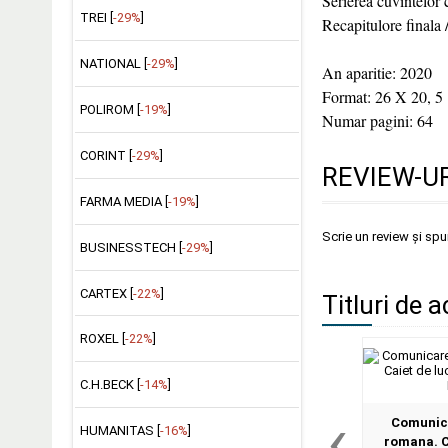
Serierea cuvintelor c
TREI [
-29%
]
Recapitulore finala 
NATIONAL [
-29%
]
An aparitie: 2020
Format: 26 X 20, 5
POLIROM [
-19%
]
Numar pagini: 64
CORINT [
-29%
]
REVIEW-UR
FARMA MEDIA [
-19%
]
Scrie un review și sp
BUSINESSTECH [
-29%
]
CARTEX [
-22%
]
Titluri de a
ROXEL [
-22%
]
C.H.BECK [
-14%
]
‹
Comunica
HUMANITAS [
-16%
]
romana. C