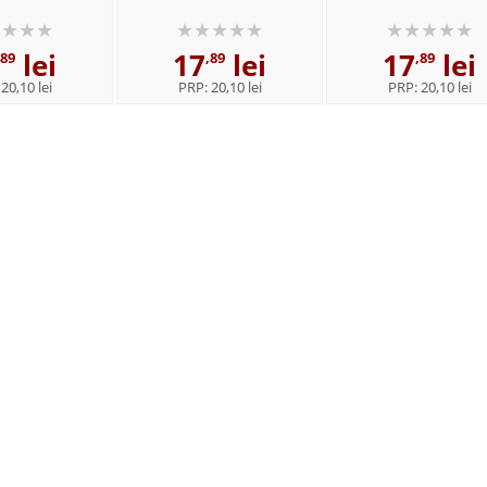
lasa a III-a
pentru clasa a II-a
pentru clasa a III
lei
17
lei
17
lei
,89
,89
,89
:
20,10 lei
PRP:
20,10 lei
PRP:
20,10 lei