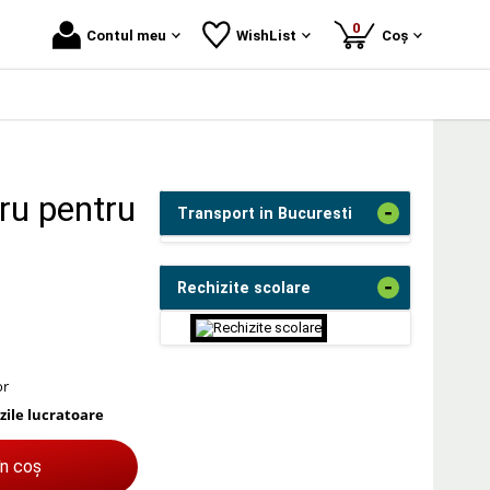
produse
0
Contul meu
WishList
Coș
ru pentru
-
Transport in Bucuresti
-
Rechizite scolare
or
 zile lucratoare
în coș