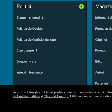
-
Politici
Magazi
Termeni și condiții
Informații 
Politica de Cookie
Formular de
Politica de Confidențialitate
Cărți noi
Cum cumperi?
Promoții
Despre livrare
Edituri
Întrebări frecvente
Autori
Parteneri
Acest site folosește cookie-uri pentru a permite plasarea de comenzi online,
de Confidențialitate
și
Clauze și Condiții
. Utilizarea în continuare a site-
© 200