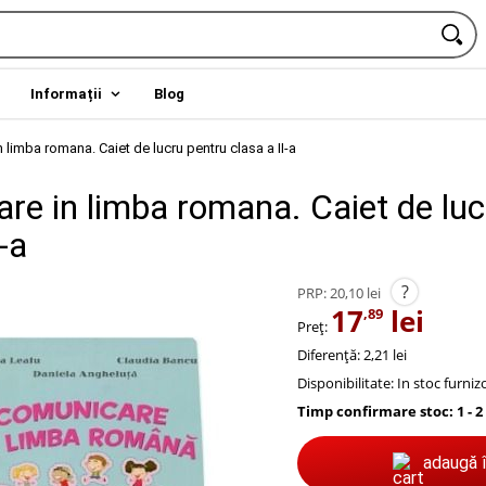
Informații
Blog
 limba romana. Caiet de lucru pentru clasa a II-a
re in limba romana. Caiet de luc
-a
?
PRP:
20,10 lei
17
lei
,89
Preț:
Diferență: 2,21 lei
Disponibilitate:
In stoc furniz
Timp confirmare stoc: 1 - 2
adaugă 