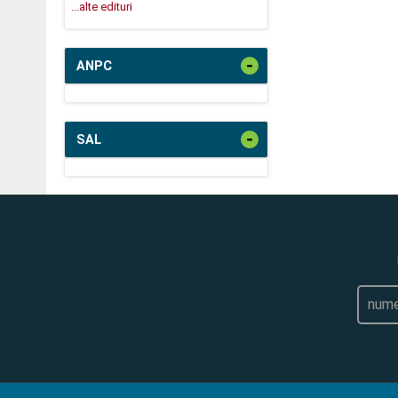
...alte edituri
-
ANPC
-
SAL