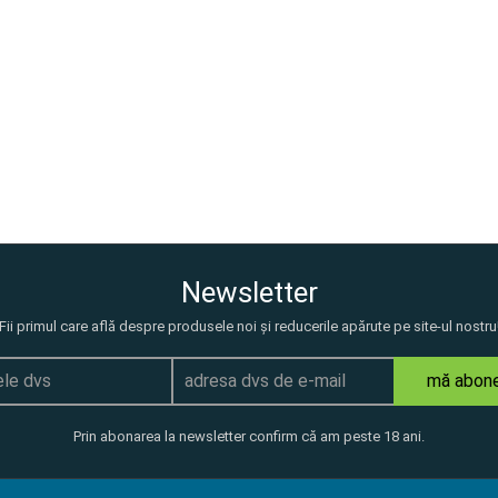
Newsletter
Fii primul care află despre produsele noi și reducerile apărute pe site-ul nostru
mă abon
Prin abonarea la newsletter confirm că am peste 18 ani.